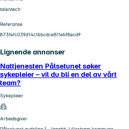
talentech
Referanse
873fefc039d14c16bcdce8f1ebf8ecd9
Lignende annonser
Nattjenesten Pålsetunet søker
sykepleier – vil du bli en del av vårt
team?
Sykepleier
Arbeidsgiver