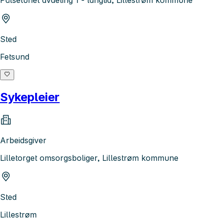
Pålsetunet avdeling 1 - langtid, Lillestrøm kommune
Sted
Fetsund
Sykepleier
Arbeidsgiver
Lilletorget omsorgsboliger, Lillestrøm kommune
Sted
Lillestrøm