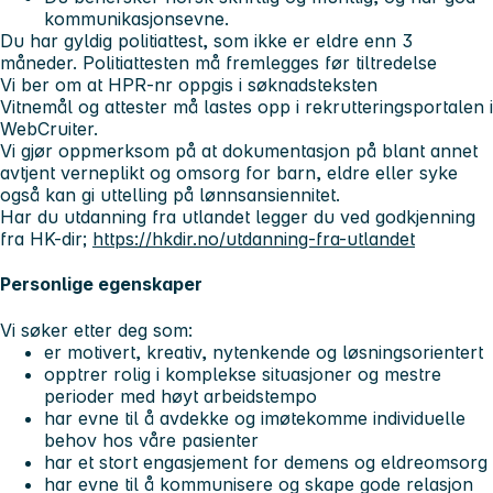
kommunikasjonsevne.
Du har gyldig politiattest, som ikke er eldre enn 3
måneder. Politiattesten må fremlegges før tiltredelse
Vi ber om at HPR-nr oppgis i søknadsteksten
Vitnemål og attester må lastes opp i rekrutteringsportalen i
WebCruiter.
Vi gjør oppmerksom på at dokumentasjon på blant annet
avtjent verneplikt og omsorg for barn, eldre eller syke
også kan gi uttelling på lønnsansiennitet.
Har du utdanning fra utlandet legger du ved godkjenning
fra HK-dir;
https://hkdir.no/utdanning-fra-utlandet
Personlige egenskaper
Vi søker etter deg som:
er motivert, kreativ, nytenkende og løsningsorientert
opptrer rolig i komplekse situasjoner og mestre
perioder med høyt arbeidstempo
har evne til å avdekke og imøtekomme individuelle
behov hos våre pasienter
har et stort engasjement for demens og eldreomsorg
har evne til å kommunisere og skape gode relasjon