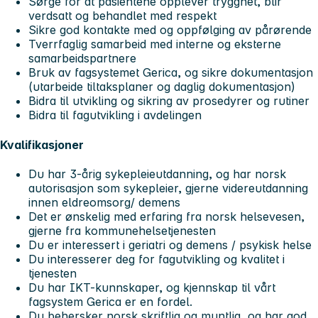
Sørge for at pasientene opplever trygghet, blir
verdsatt og behandlet med respekt
Sikre god kontakte med og oppfølging av pårørende
Tverrfaglig samarbeid med interne og eksterne
samarbeidspartnere
Bruk av fagsystemet Gerica, og sikre dokumentasjon
(utarbeide tiltaksplaner og daglig dokumentasjon)
Bidra til utvikling og sikring av prosedyrer og rutiner
Bidra til fagutvikling i avdelingen
Kvalifikasjoner
Du har 3-årig sykepleieutdanning, og har norsk
autorisasjon som sykepleier, gjerne videreutdanning
innen eldreomsorg/ demens
Det er ønskelig med erfaring fra norsk helsevesen,
gjerne fra kommunehelsetjenesten
Du er interessert i geriatri og demens / psykisk helse
Du interesserer deg for fagutvikling og kvalitet i
tjenesten
Du har IKT-kunnskaper, og kjennskap til vårt
fagsystem Gerica er en fordel.
Du behersker norsk skriftlig og muntlig, og har god