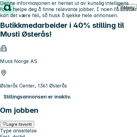
Denne informasjonen er hentet ut av kunstig intelligens
Hopp til innhold
Meny
for å hjelpe deg å finne relevante jobber. I noen få tilfeller
kan det være feil, så husk å sjekke hele annonsen.
Butikkmedarbeider i 40% stilling til
Musti Østerås!
Musti Norge AS
Østerås Center, 1361 Østerås
Stillingsannonsen er inaktiv.
Om jobben
Lagre favoritt
Type ansettelse
Fast, deltid