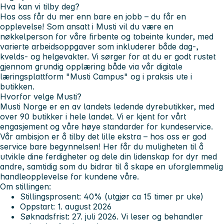
Hva kan vi tilby deg?
Hos oss får du mer enn bare en jobb – du får en
opplevelse! Som ansatt i Musti vil du være en
nøkkelperson for våre firbente og tobeinte kunder, med
varierte arbeidsoppgaver som inkluderer både dag-,
kvelds- og helgevakter. Vi sørger for at du er godt rustet
gjennom grundig opplæring både via vår digitale
læringsplattform "Musti Campus" og i praksis ute i
butikken.
Hvorfor velge Musti?
Musti Norge er en av landets ledende dyrebutikker, med
over 90 butikker i hele landet. Vi er kjent for vårt
engasjement og våre høye standarder for kundeservice.
Vår ambisjon er å tilby det lille ekstra – hos oss er god
service bare begynnelsen! Her får du muligheten til å
utvikle dine ferdigheter og dele din lidenskap for dyr med
andre, samtidig som du bidrar til å skape en uforglemmelig
handleopplevelse for kundene våre.
Om stillingen:
Stillingsprosent: 40% (utgjør ca 15 timer pr uke)
Oppstart: 1. august 2026
Søknadsfrist: 27. juli 2026. Vi leser og behandler