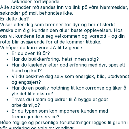
søknader fortløpende.
Alle søknader må sendes inn via link på våre hjemmesider,
søknader på mail behandles ikke.
Er dette deg?
Vi ser etter deg som brenner for dyr og har et sterkt
ønske om å gi kunden den aller beste opplevelsen. Hos
oss vil kundene føle seg velkommen og ivaretatt – og din
rolle blir avgjørende for at de kommer tilbake.
Vi håper du kan svare JA til følgende:
Er du over 18 år?
Har du butikkerfaring, helst innen salg?
Har du kjæledyr eller god erfaring med dyr, spesielt
hund og katt?
Vil du beskrive deg selv som energisk, blid, utadvendt
og engasjert?
Har du en positiv holdning til konkurranse og liker å
yte det lille ekstra?
Trives du i team og bidrar til å bygge et godt
arbeidsmiljø?
Er du typen som kan imponere kunden med
fremragende service?
Både faglige og personlige forutsetninger legges til grunn i
vår vurdering og valg av kandidat.