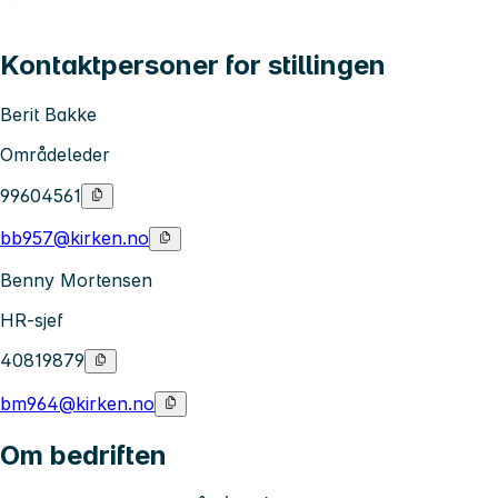
Kontaktpersoner for stillingen
Berit Bakke
Områdeleder
99604561
bb957@kirken.no
Benny Mortensen
HR-sjef
40819879
bm964@kirken.no
Om bedriften