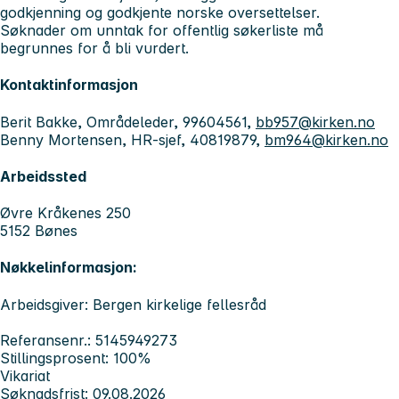
godkjenning og godkjente norske oversettelser.
Søknader om unntak for offentlig søkerliste må
begrunnes for å bli vurdert.
Kontaktinformasjon
Berit Bakke, Områdeleder, 99604561,
bb957@kirken.no
Benny Mortensen, HR-sjef, 40819879,
bm964@kirken.no
Arbeidssted
Øvre Kråkenes 250
5152 Bønes
Nøkkelinformasjon:
Arbeidsgiver: Bergen kirkelige fellesråd
Referansenr.: 5145949273
Stillingsprosent: 100%
Vikariat
Søknadsfrist: 09.08.2026