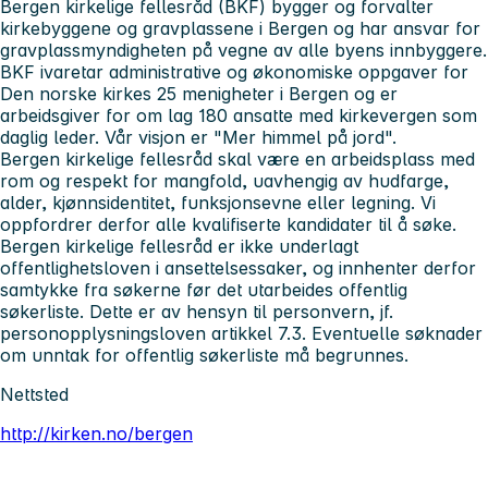
Bergen kirkelige fellesråd (BKF) bygger og forvalter
kirkebyggene og gravplassene i Bergen og har ansvar for
gravplassmyndigheten på vegne av alle byens innbyggere.
BKF ivaretar administrative og økonomiske oppgaver for
Den norske kirkes 25 menigheter i Bergen og er
arbeidsgiver for om lag 180 ansatte med kirkevergen som
daglig leder. Vår visjon er "Mer himmel på jord".
Bergen kirkelige fellesråd skal være en arbeidsplass med
rom og respekt for mangfold, uavhengig av hudfarge,
alder, kjønnsidentitet, funksjonsevne eller legning. Vi
oppfordrer derfor alle kvalifiserte kandidater til å søke.
Bergen kirkelige fellesråd er ikke underlagt
offentlighetsloven i ansettelsessaker, og innhenter derfor
samtykke fra søkerne før det utarbeides offentlig
søkerliste. Dette er av hensyn til personvern, jf.
personopplysningsloven artikkel 7.3. Eventuelle søknader
om unntak for offentlig søkerliste må begrunnes.
Nettsted
http://kirken.no/bergen