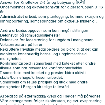
Ansvar for Knøttekor 2-6 år og babysang [KÅ1]
Undervisnings og aktivitetsansvar for aldersgruppen 0–18
år
Administrativt arbeid, som planlegging, kommunikasjon og
innrapportering, samt søknader om aktuelle midler o.l.
Andre arbeidsoppgaver som kan inngå i stillingen
Delansvar på familiegudstjenester
Delansvar for ledertrening for ungdom i menigheten
Voksenressurs på leirer
Rekruttere frivillige medarbeidere og bidra til at det kan
etableres kontinuerlig barne- og ungdomsarbeid i
menigheten.
Konfirmantarbeid i samarbeid med kateket eller andre
tilsette som har ansvar for konfirmantarbeidet.
I samarbeid med kateket og prester bidra aktivt i
skole/barnehage/kirkesamarbeidet.
Samarbeid om felles prosjekt og tiltak med andre
menigheter i Bergen kirkelige fellesråd
Arbeidstid på ettermiddag/kveld og i helger må påregnes.
Våre arrangement følger skoleruten, og evt. avspasering