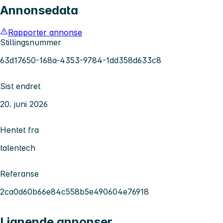
Annonsedata
Rapporter annonse
Stillingsnummer
63d17650-168a-4353-9784-1dd358d633c8
Sist endret
20. juni 2026
Hentet fra
talentech
Referanse
2ca0d60b66e84c558b5e490604e76918
Lignende annonser