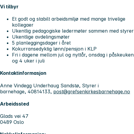
Vi tilbyr
Et godt og stabilt arbeidsmiljø med mange trivelige
kollegaer
Ukentlig pedagogiske ledermøter sammen med styrer
Ukentlige avdelingsmøter
5 planleggingsdager i året
Kokurransedyktig lønn/pensjon i KLP
Fri i dagene mellom jul og nyttår, onsdag i påskeuken
og 4 uker i juli
Kontaktinformasjon
Anne Vindegg Underhaug Sandstø, Styrer i
barnehage, 40814133,
post@grefsenkirkesbarnehage.no
Arbeidssted
Glads vei 47
0489 Oslo