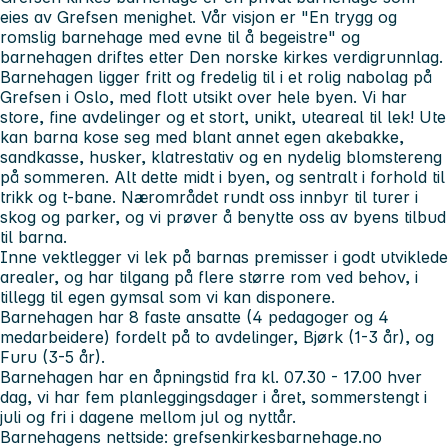
eies av Grefsen menighet. Vår visjon er "En trygg og
romslig barnehage med evne til å begeistre" og
barnehagen driftes etter Den norske kirkes verdigrunnlag.
Barnehagen ligger fritt og fredelig til i et rolig nabolag på
Grefsen i Oslo, med flott utsikt over hele byen. Vi har
store, fine avdelinger og et stort, unikt, uteareal til lek! Ute
kan barna kose seg med blant annet egen akebakke,
sandkasse, husker, klatrestativ og en nydelig blomstereng
på sommeren. Alt dette midt i byen, og sentralt i forhold til
trikk og t-bane. Nærområdet rundt oss innbyr til turer i
skog og parker, og vi prøver å benytte oss av byens tilbud
til barna.
Inne vektlegger vi lek på barnas premisser i godt utviklede
arealer, og har tilgang på flere større rom ved behov, i
tillegg til egen gymsal som vi kan disponere.
Barnehagen har 8 faste ansatte (4 pedagoger og 4
medarbeidere) fordelt på to avdelinger, Bjørk (1-3 år), og
Furu (3-5 år).
Barnehagen har en åpningstid fra kl. 07.30 - 17.00 hver
dag, vi har fem planleggingsdager i året, sommerstengt i
juli og fri i dagene mellom jul og nyttår.
Barnehagens nettside: grefsenkirkesbarnehage.no