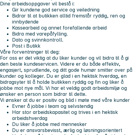
Dine arbeidsoppgaver vil bestå i:
Gir kundene god service og veiledning
Bidrar til at butikken alltid fremstår ryddig, ren og
innbydende
Kassearbeid og annet forefallende arbeid
Bidra med varepåfylling.
Dato og svinnkontroll.
Post i Butikk
Våre forventninger til deg:
For oss er det viktig at du liker kunder og vil bidra til å gi
den beste kundeservicen. Videre er du både effektiv,
engasjert, sprudlende, og ditt gode humør smitter over på
kunder og kolleger. Du er glad i en hektisk hverdag, en
bidragsyter til å holde butikken ryddig og fin og liker å
jobbe mot nye mål. Vi har et veldig godt arbeidsmiljø og
ønsker en person som bidrar til dette.
Vi ønsker at du er positiv og blid i møte med våre kunder
Evner å jobbe i team og selvstendig
Har stor arbeidskapasitet og trives i en hektisk
arbeidshverdag
Du liker å jobbe med mennesker
Du er ansvarsbevisst, ærlig og løsningsorientert