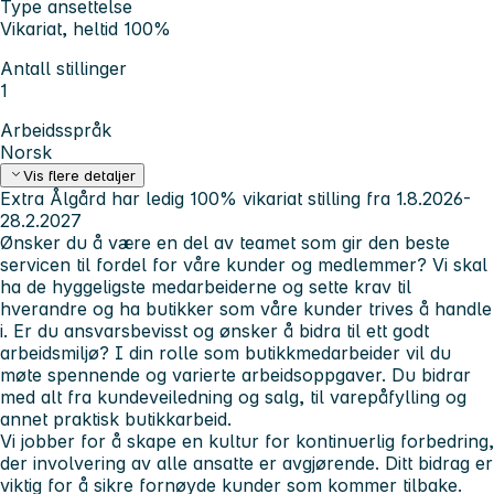
Type ansettelse
Vikariat, heltid 100%
Antall stillinger
1
Arbeidsspråk
Norsk
Vis flere detaljer
Extra Ålgård har ledig 100% vikariat stilling fra 1.8.2026-
28.2.2027
Ønsker du å være en del av teamet som gir den beste
servicen til fordel for våre kunder og medlemmer? Vi skal
ha de hyggeligste medarbeiderne og sette krav til
hverandre og ha butikker som våre kunder trives å handle
i. Er du ansvarsbevisst og ønsker å bidra til ett godt
arbeidsmiljø? I din rolle som butikkmedarbeider vil du
møte spennende og varierte arbeidsoppgaver. Du bidrar
med alt fra kundeveiledning og salg, til varepåfylling og
annet praktisk butikkarbeid.
Vi jobber for å skape en kultur for kontinuerlig forbedring,
der involvering av alle ansatte er avgjørende. Ditt bidrag er
viktig for å sikre fornøyde kunder som kommer tilbake.