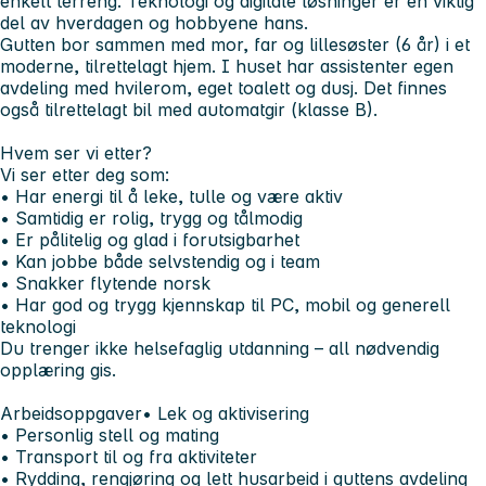
enkelt terreng. Teknologi og digitale løsninger er en viktig
del av hverdagen og hobbyene hans.
Gutten bor sammen med mor, far og lillesøster (6 år) i et
moderne, tilrettelagt hjem. I huset har assistenter egen
avdeling med hvilerom, eget toalett og dusj. Det finnes
også tilrettelagt bil med automatgir (klasse B).
Hvem ser vi etter?
Vi ser etter deg som:
• Har energi til å leke, tulle og være aktiv
• Samtidig er rolig, trygg og tålmodig
• Er pålitelig og glad i forutsigbarhet
• Kan jobbe både selvstendig og i team
• Snakker flytende norsk
• Har god og trygg kjennskap til PC, mobil og generell
teknologi
Du trenger ikke helsefaglig utdanning – all nødvendig
opplæring gis.
Arbeidsoppgaver
• Lek og aktivisering
• Personlig stell og mating
• Transport til og fra aktiviteter
• Rydding, rengjøring og lett husarbeid i guttens avdeling