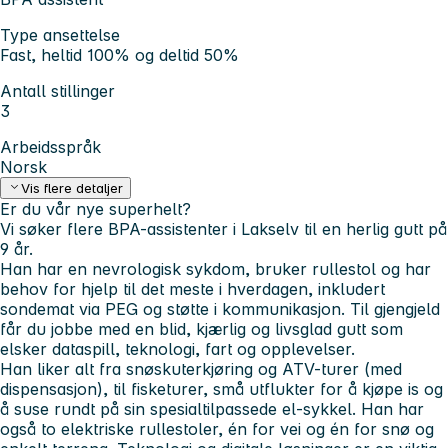
Type ansettelse
Fast, heltid 100% og deltid 50%
Antall stillinger
3
Arbeidsspråk
Norsk
Vis flere detaljer
Er du vår nye superhelt?
Vi søker flere BPA-assistenter i Lakselv til en herlig gutt på
9 år.
Han har en nevrologisk sykdom, bruker rullestol og har
behov for hjelp til det meste i hverdagen, inkludert
sondemat via PEG og støtte i kommunikasjon. Til gjengjeld
får du jobbe med en blid, kjærlig og livsglad gutt som
elsker dataspill, teknologi, fart og opplevelser.
Han liker alt fra snøskuterkjøring og ATV-turer (med
dispensasjon), til fisketurer, små utflukter for å kjøpe is og
å suse rundt på sin spesialtilpassede el-sykkel. Han har
også to elektriske rullestoler, én for vei og én for snø og