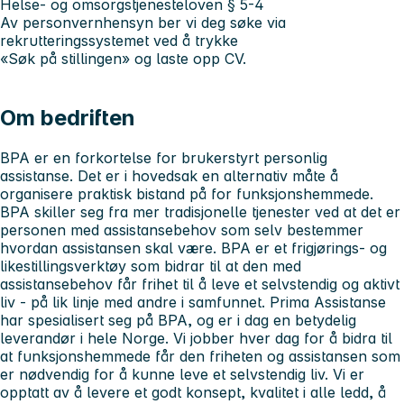
Helse- og omsorgstjenesteloven § 5-4
Av personvernhensyn ber vi deg søke via
rekrutteringssystemet ved å trykke
«Søk på stillingen» og laste opp CV.
Om bedriften
BPA er en forkortelse for brukerstyrt personlig
assistanse. Det er i hovedsak en alternativ måte å
organisere praktisk bistand på for funksjonshemmede.
BPA skiller seg fra mer tradisjonelle tjenester ved at det er
personen med assistansebehov som selv bestemmer
hvordan assistansen skal være. BPA er et frigjørings- og
likestillingsverktøy som bidrar til at den med
assistansebehov får frihet til å leve et selvstendig og aktivt
liv - på lik linje med andre i samfunnet. Prima Assistanse
har spesialisert seg på BPA, og er i dag en betydelig
leverandør i hele Norge. Vi jobber hver dag for å bidra til
at funksjonshemmede får den friheten og assistansen som
er nødvendig for å kunne leve et selvstendig liv. Vi er
opptatt av å levere et godt konsept, kvalitet i alle ledd, å