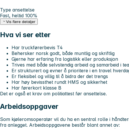
Type ansettelse
Fast, heltid 100%
Vis flere detaljer
Hva vi ser etter
Har
truckførerbevis T4
Behersker norsk godt, både muntlig og skriftlig
Gjerne har erfaring fra logistikk eller produksjon
Trives med både selvstendig arbeid og samarbeid i te
Er strukturert og evner å prioritere i en travel hverda
Er fleksibel og villig til å bidra der det trengs
Har høy bevissthet rundt
HMS og sikkerhet
Har førerkort klasse B
Det er også et krav om politiattest før ansettelse.
Arbeidsoppgaver
Som kjøleromsoperatør vil du ha en sentral rolle i håndteri
fra anlegget. Arbeidsoppgavene består blant annet av: