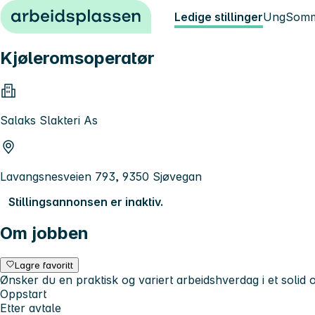
Hopp til innhold
Ledige stillinger
Ung
Somm
Kjøleromsoperatør
Salaks Slakteri As
Lavangsnesveien 793, 9350 Sjøvegan
Stillingsannonsen er inaktiv.
Om jobben
Lagre favoritt
Ønsker du en praktisk og variert arbeidshverdag i et solid o
Oppstart
Etter avtale