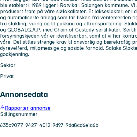
ble etablert i 1989 ligger i Rotvika i Salangen kommune. Vi
produsert fram på våre sjølokaliteter. Et lakseslakteri er i
og automatiserte anlegg som tar fisken fra ventemerden og
fra slakting, veiing og til pakking og uttransportering. Slakt
og GLOBALG.A.P. med Chain of Custody-sertifikater. Sertifi
forsyningskjeden vår er identifiserbar, samt at vi har kon
våre. Det stilles strenge krav til ansvarlig og bærekraftig
dyrevelferd, miljømessige og sosiale forhold. Salaks Sla
godkjenning.
Sektor
Privat
Annonsedata
Rapporter annonse
Stillingsnummer
635c9077-9427-4012-9d97-9da8cd6e1a6b