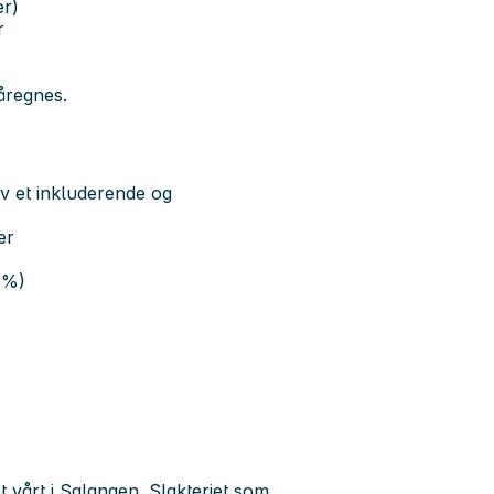
er)
r
åregnes.
av et inkluderende og
er
 %)
t vårt i Salangen. Slakteriet som