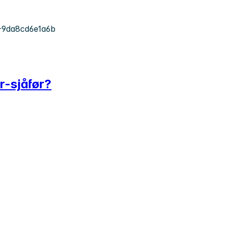
-9da8cd6e1a6b
r-sjåfør?