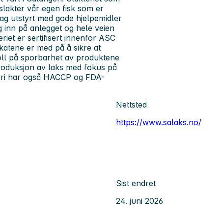
 slakter vår egen fisk som er
 dag utstyrt med gode hjelpemidler
 inn på anlegget og hele veien
eriet er sertifisert innenfor ASC
katene er med på å sikre at
troll på sporbarhet av produktene
 produksjon av laks med fokus på
kteri har også HACCP og FDA-
Nettsted
https://www.salaks.no/
Sist endret
24. juni 2026