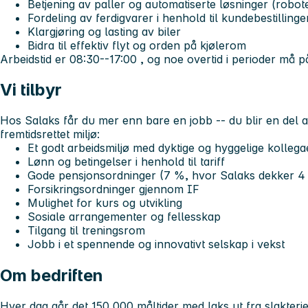
Betjening av paller og automatiserte løsninger (robot
Fordeling av ferdigvarer i henhold til kundebestillinge
Klargjøring og lasting av biler
Bidra til effektiv flyt og orden på kjølerom
Arbeidstid er
08:30--17:00
, og noe overtid i perioder må p
Vi tilbyr
Hos Salaks får du mer enn bare en jobb -- du blir en del 
fremtidsrettet miljø:
Et godt arbeidsmiljø med dyktige og hyggelige kollega
Lønn og betingelser i henhold til tariff
Gode pensjonsordninger (7 %, hvor Salaks dekker 4
Forsikringsordninger gjennom IF
Mulighet for kurs og utvikling
Sosiale arrangementer og fellesskap
Tilgang til treningsrom
Jobb i et spennende og innovativt selskap i vekst
Om bedriften
Hver dag går det 150 000 måltider med laks ut fra slakterie