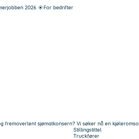
erjobben
2026
☀️
For bedrifter
g fremoverlent sjømatkonsern? Vi søker nå en kjøleromsoperat
Stillingstittel
Truckfører