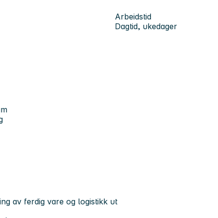
Arbeidstid
Dagtid, ukedager
am
g
ng av ferdig vare og logistikk ut