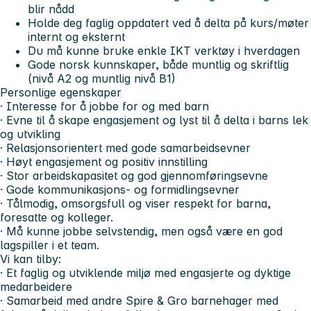
blir nådd
Holde deg faglig oppdatert ved å delta på kurs/møter
internt og eksternt
Du må kunne bruke enkle IKT verktøy i hverdagen
Gode norsk kunnskaper, både muntlig og skriftlig
(nivå A2 og muntlig nivå B1)
Personlige egenskaper
· Interesse for å jobbe for og med barn
· Evne til å skape engasjement og lyst til å delta i barns lek
og utvikling
· Relasjonsorientert med gode samarbeidsevner
· Høyt engasjement og positiv innstilling
· Stor arbeidskapasitet og god gjennomføringsevne
· Gode kommunikasjons- og formidlingsevner
· Tålmodig, omsorgsfull og viser respekt for barna,
foresatte og kolleger.
· Må kunne jobbe selvstendig, men også være en god
lagspiller i et team.
Vi kan tilby:
· Et faglig og utviklende miljø med engasjerte og dyktige
medarbeidere
· Samarbeid med andre Spire & Gro barnehager med