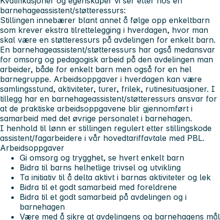
Kvalifikasjoner og egenskaper vi ser etter hos en
barnehageassistent/støtteressurs:
Stillingen innebærer blant annet å følge opp enkeltbarn
som krever ekstra tilrettelegging i hverdagen, hvor man
skal være en støtteressurs på avdelingen for enkelt barn.
En barnehageassistent/støtteressurs har også medansvar
for omsorg og pedagogisk arbeid på den avdelingen man
arbeider, både for enkelt barn men også for en hel
barnegruppe. Arbeidsoppgaver i hverdagen kan være
samlingsstund, aktiviteter, turer, frilek, rutinesituasjoner. I
tillegg har en barnehageassistent/støtteressurs ansvar for
at de praktiske arbeidsoppgavene blir gjennomført i
samarbeid med det øvrige personalet i barnehagen.
I henhold til lønn er stillingen regulert etter stillingskode
assistent/fagarbeidere i vår hovedtariffavtale med PBL.
Arbeidsoppgaver
Gi omsorg og trygghet, se hvert enkelt barn
Bidra til barns helhetlige trivsel og utvikling
Ta initiativ til å delta aktivt i barnas aktiviteter og lek
Bidra til et godt samarbeid med foreldrene
Bidra til et godt samarbeid på avdelingen og i
barnehagen
Være med å sikre at avdelingens og barnehagens mål