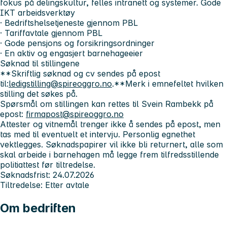
fokus på delingskultur, felles intranett og systemer. Gode
IKT arbeidsverktøy
· Bedriftshelsetjeneste gjennom PBL
· Tariffavtale gjennom PBL
· Gode pensjons og forsikringsordninger
· En aktiv og engasjert barnehageeier
Søknad til stillingene
**Skriftlig søknad og cv sendes på epost
til:
ledigstilling@spireoggro.no
.**Merk i emnefeltet hvilken
stilling det søkes på.
Spørsmål om stillingen kan rettes til Svein Rambekk på
epost:
firmapost@spireoggro.no
Attester og vitnemål trenger ikke å sendes på epost, men
tas med til eventuelt et intervju. Personlig egnethet
vektlegges. Søknadspapirer vil ikke bli returnert, alle som
skal arbeide i barnehagen må legge frem tilfredsstillende
politiattest før tiltredelse.
Søknadsfrist
: 24.07.2026
Tiltredelse: Etter avtale
Om bedriften