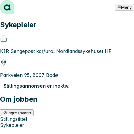
Hopp til innhold
Meny
Sykepleier
KIR Sengepost kar/uro, Nordlandssykehuset HF
Parkveien 95, 8007 Bodø
Stillingsannonsen er inaktiv.
Om jobben
Lagre favoritt
Stillingstittel
Sykepleier