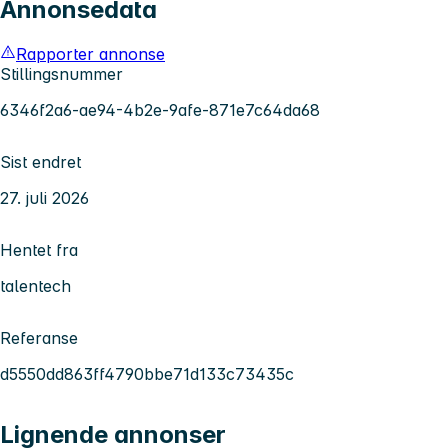
Annonsedata
Rapporter annonse
Stillingsnummer
6346f2a6-ae94-4b2e-9afe-871e7c64da68
Sist endret
27. juli 2026
Hentet fra
talentech
Referanse
d5550dd863ff4790bbe71d133c73435c
Lignende annonser