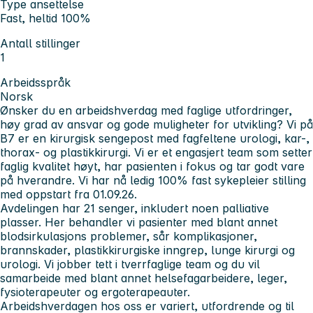
Type ansettelse
Fast, heltid 100%
Antall stillinger
1
Arbeidsspråk
Norsk
Ønsker du en arbeidshverdag med faglige utfordringer,
høy grad av ansvar og gode muligheter for utvikling?
Vi på
B7 er en kirurgisk sengepost med fagfeltene urologi, kar-,
thorax- og plastikkirurgi.
Vi er et engasjert team som setter
faglig kvalitet høyt, har pasienten i fokus og tar godt vare
på hverandre.
Vi har nå ledig 100% fast sykepleier stilling
med oppstart fra 01.09.26.
Avdelingen har 21 senger, inkludert noen palliative
plasser. Her behandler vi pasienter med blant annet
blodsirkulasjons problemer, sår komplikasjoner,
brannskader, plastikkirurgiske inngrep, lunge kirurgi og
urologi. Vi jobber tett i tverrfaglige team og du vil
samarbeide med blant annet helsefagarbeidere, leger,
fysioterapeuter og ergoterapeauter.
Arbeidshverdagen hos oss er variert, utfordrende og til