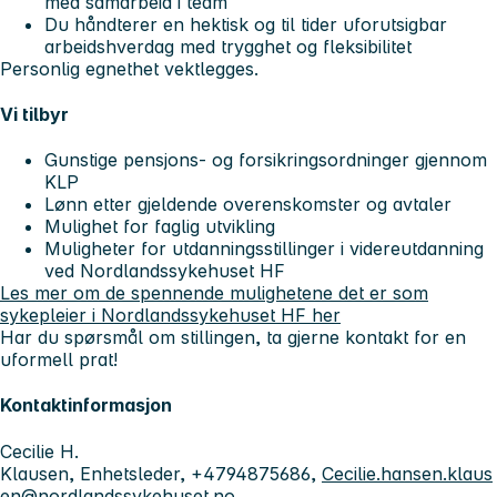
med samarbeid i team
Du håndterer en hektisk og til tider uforutsigbar
arbeidshverdag med trygghet og fleksibilitet
Personlig egnethet vektlegges.
Vi tilbyr
Gunstige pensjons- og forsikringsordninger gjennom
KLP
Lønn etter gjeldende overenskomster og avtaler
Mulighet for faglig utvikling
Muligheter for utdanningsstillinger i videreutdanning
ved Nordlandssykehuset HF
Les mer om de spennende mulighetene det er som
sykepleier i Nordlandssykehuset HF her
Har du spørsmål om stillingen, ta gjerne kontakt for en
uformell prat!
Kontaktinformasjon
Cecilie H.
Klausen, Enhetsleder, +4794875686,
Cecilie.hansen.klaus
en@nordlandssykehuset.no