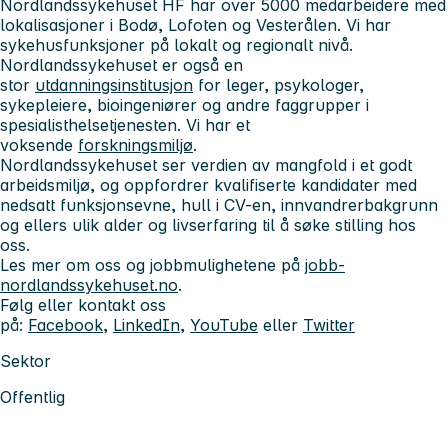
Nordlandssykehuset HF har over 5000 medarbeidere med
lokalisasjoner i Bodø, Lofoten og Vesterålen. Vi har
sykehusfunksjoner på lokalt og regionalt nivå.
Nordlandssykehuset er også en
stor
utdanningsinstitusjon
for leger, psykologer,
sykepleiere, bioingeniører og andre faggrupper i
spesialisthelsetjenesten. Vi har et
voksende
forskningsmiljø
.
Nordlandssykehuset ser verdien av mangfold i et godt
arbeidsmiljø, og oppfordrer kvalifiserte kandidater med
nedsatt funksjonsevne, hull i CV-en, innvandrerbakgrunn
og ellers ulik alder og livserfaring til å søke stilling hos
oss.
Les mer om oss og jobbmulighetene på
jobb-
nordlandssykehuset.no
.
Følg eller kontakt oss
på:
Facebook
,
LinkedIn
,
YouTube
eller
Twitter
Sektor
Offentlig