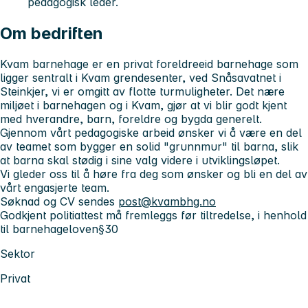
pedagogisk leder.
Om bedriften
Kvam barnehage er en privat foreldreeid barnehage som
ligger sentralt i Kvam grendesenter, ved Snåsavatnet i
Steinkjer, vi er omgitt av flotte turmuligheter. Det nære
miljøet i barnehagen og i Kvam, gjør at vi blir godt kjent
med hverandre, barn, foreldre og bygda generelt.
Gjennom vårt pedagogiske arbeid ønsker vi å være en del
av teamet som bygger en solid "grunnmur" til barna, slik
at barna skal stødig i sine valg videre i utviklingsløpet.
Vi gleder oss til å høre fra deg som ønsker og bli en del av
vårt engasjerte team.
Søknad og CV sendes
post@kvambhg.no
Godkjent politiattest må fremleggs før tiltredelse, i henhold
til barnehageloven§30
Sektor
Privat