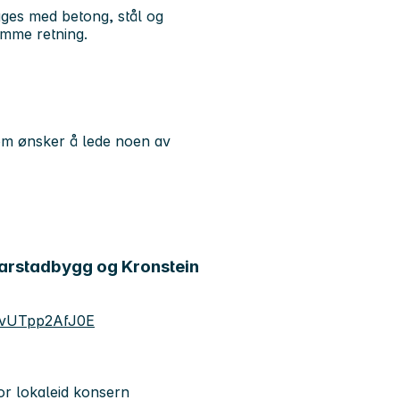
gges med betong, stål og
amme retning.
som ønsker å lede noen av
 Harstadbygg og Kronstein
UYvUTpp2AfJ0E
tor lokaleid konsern