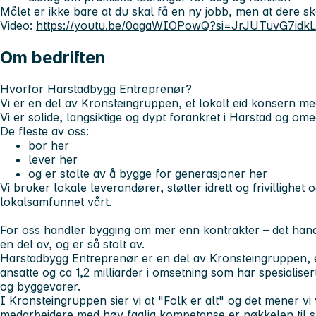
Målet er ikke bare at du skal få en ny jobb, men at dere sk
Video:
https://youtu.be/0agaWIOPowQ?si=JrJUTuvG7idk
Om bedriften
Hvorfor Harstadbygg Entreprenør?
Vi er en del av Kronsteingruppen, et lokalt eid konsern med
Vi er solide, langsiktige og dypt forankret i Harstad og ome
De fleste av oss:
bor her
lever her
og er stolte av å bygge for generasjoner her
Vi bruker lokale leverandører, støtter idrett og frivillighet og 
lokalsamfunnet vårt.
For oss handler bygging om mer enn kontrakter – det handl
en del av, og er så stolt av.
Harstadbygg Entreprenør er en del av Kronsteingruppen, 
ansatte og ca 1,2 milliarder i omsetning som har spesialise
og byggevarer.
I Kronsteingruppen sier vi at "Folk er alt" og det mener vi v
medarbeidere med høy faglig kompetanse er nøkkelen til s