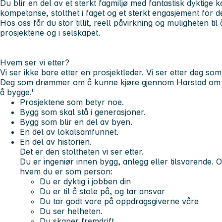
Du blir en del av et sterkt fagmiljø med fantastisk dyktig
kompetanse, stolthet i faget og et sterkt engasjement for de
Hos oss får du stor tillit, reell påvirkning og muligheten til 
prosjektene og i selskapet.
Hvem ser vi etter?
Vi ser ikke bare etter en prosjektleder. Vi ser etter deg som 
Deg som drømmer om å kunne kjøre gjennom Harstad om 30
å bygge.'
Prosjektene som betyr noe.
Bygg som skal stå i generasjoner.
Bygg som blir en del av byen.
En del av lokalsamfunnet.
En del av historien.
Det er den stoltheten vi ser etter.
Du er ingeniør innen bygg, anlegg eller tilsvarende. Og 
hvem du er som person:
Du er dyktig i jobben din
Du er til å stole på, og tar ansvar
Du tar godt vare på oppdragsgiverne våre
Du ser helheten.
Du skaper fremdrift.