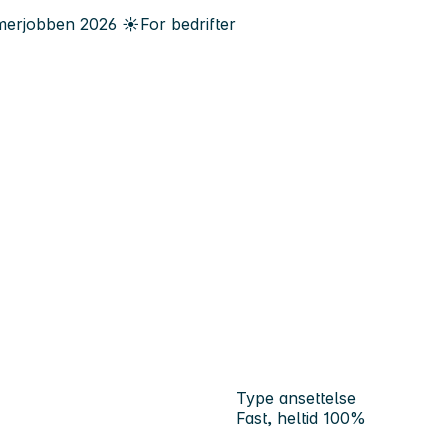
erjobben
2026
☀️
For bedrifter
Type ansettelse
Fast, heltid 100%