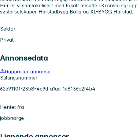
Her er vi samlokalisert med lokalt ansatte i Kronsteingru
søsterselskaper Harstadbygg Bolig og XL-BYGG Harstad.
Sektor
Privat
Annonsedata
Rapporter annonse
Stillingsnummer
62e91101-23b8-4a9d-a1ad-1a8136c2f4b4
Hentet fra
jobbnorge
Lignende annonser