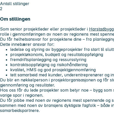
Antall stillinger
2
Om stillingen
Som senior prosjektleder eller prosjektleder i
Harstadbygg
rolle i gjennomføringen av noen av regionens mest spenn
Du får helhetsansvar for prosjektene dine – fra planlegging
Dette innebærer ansvar for:
ledelse og styring av byggeprosjekter fra start til slutt
prosjektøkonomi, budsjett og resultatoppfølging
fremdriftsplanlegging og ressursstyring
kontraktsoppfølging og risikohåndtering
kvalitet, HMS og god prosjektgjennomføring
tett samarbeid med kunder, underentreprenører og in
Du blir en nøkkelperson i prosjektorganisasjonen og får st
gjennomføring og resultater.
Hos oss får du lede prosjekter som betyr noe – bygg som s
varige spor i regionen.
Du får jobbe med noen av regionens mest spennende og s
sammen med noen av bransjens dyktigste fagfolk – både in
samarbeidspartnere.