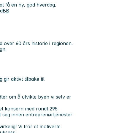
al få en ny, god hverdag.
LdBB
 over 60 års historie i regionen.
gn.
gir aktivt tilbake til
er om å utvikle byen vi selv er
et konsern med rundt 295
rt seg innen entreprenørtjenester
irkelig! Vi tror at motiverte
uksess.