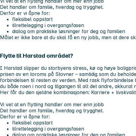
Vi vet at en flytting handler om mer enn jobb
Det handler om familie, hverdag og trygghet.
Derfor er vi åpne for:
fleksibel oppstart
tilrettelegging i overgangsfasen
dialog om praktiske løsninger for deg og familien
Målet er ikke bare at du skal få en ny jobb, men at dere sk
Flytte til Harstad området?
I Harstad slipper du storbyens stress, kø og høye boligpris
prisen av en toroms på Stovner – samtidig som du beholde
forbindelsen til resten av verden. Med rask flyforbindelse t
du både roen i nord og tilgangen til alt det andre, akkurat n
Her får du den sjeldne kombinasjonen: Karriere + livskvalit
Vi vet at en flytting handler om mer enn jobb
Det handler om familie, hverdag og trygghet.
Derfor er vi åpne for:
fleksibel oppstart
tilrettelegging i overgangsfasen
dialog om praktiske løsninger for deg og familien