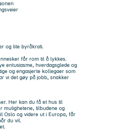
gionen
ngsveier
r og lite byråkrati.
nnesker får rom til å lykkes.
mye entusiasme, hverdagsglede og
tige og engasjerte kollegaer som
ar vi det gøy på jobb, snakker
er. Her kan du få et hus til
r mulighetene, tilbudene og
il Oslo og videre ut i Europa, får
år du vil.
et.