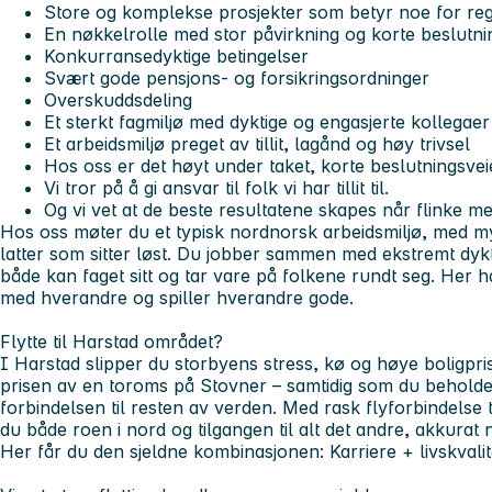
Store og komplekse prosjekter som betyr noe for re
En nøkkelrolle med stor påvirkning og korte beslutni
Konkurransedyktige betingelser
Svært gode pensjons- og forsikringsordninger
Overskuddsdeling
Et sterkt fagmiljø med dyktige og engasjerte kollegaer
Et arbeidsmiljø preget av tillit, lagånd og høy trivsel
Hos oss er det høyt under taket, korte beslutningsveie
Vi tror på å gi ansvar til folk vi har tillit til.
Og vi vet at de beste resultatene skapes når flinke me
Hos oss møter du et typisk nordnorsk arbeidsmiljø, med 
latter som sitter løst. Du jobber sammen med ekstremt dyk
både kan faget sitt og tar vare på folkene rundt seg. Her h
med hverandre og spiller hverandre gode.
Flytte til Harstad området?
I Harstad slipper du storbyens stress, kø og høye boligpris
prisen av en toroms på Stovner – samtidig som du beholde
forbindelsen til resten av verden. Med rask flyforbindelse t
du både roen i nord og tilgangen til alt det andre, akkurat n
Her får du den sjeldne kombinasjonen: Karriere + livskvalit