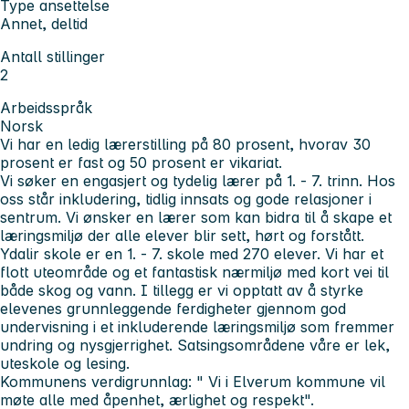
Type ansettelse
Annet, deltid
Antall stillinger
2
Arbeidsspråk
Norsk
Vi har en ledig lærerstilling på 80 prosent, hvorav 30
prosent er fast og 50 prosent er vikariat.
Vi søker en engasjert og tydelig lærer på 1. - 7. trinn. Hos
oss står inkludering, tidlig innsats og gode relasjoner i
sentrum. Vi ønsker en lærer som kan bidra til å skape et
læringsmiljø der alle elever blir sett, hørt og forstått.
Ydalir skole er en 1. - 7. skole med 270 elever. Vi har et
flott uteområde og et fantastisk nærmiljø med kort vei til
både skog og vann. I tillegg er vi opptatt av å styrke
elevenes grunnleggende ferdigheter gjennom god
undervisning i et inkluderende læringsmiljø som fremmer
undring og nysgjerrighet. Satsingsområdene våre er lek,
uteskole og lesing.
Kommunens verdigrunnlag: " Vi i Elverum kommune vil
møte alle med åpenhet, ærlighet og respekt".