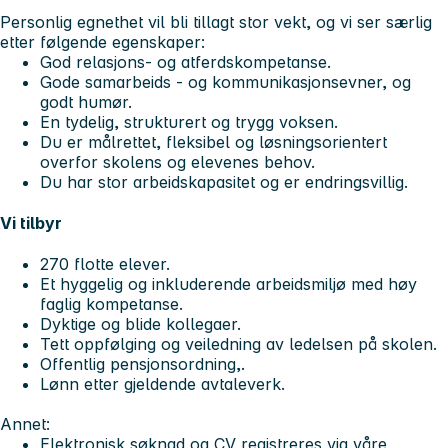
Personlig egnethet vil bli tillagt stor vekt, og vi ser særlig
etter følgende egenskaper:
God relasjons- og atferdskompetanse.
Gode samarbeids - og kommunikasjonsevner, og
godt humør.
En tydelig, strukturert og trygg voksen.
Du er målrettet, fleksibel og løsningsorientert
overfor skolens og elevenes behov.
Du har stor arbeidskapasitet og er endringsvillig.
Vi tilbyr
270 flotte elever.
Et hyggelig og inkluderende arbeidsmiljø med høy
faglig kompetanse.
Dyktige og blide kollegaer.
Tett oppfølging og veiledning av ledelsen på skolen.
Offentlig pensjonsordning,.
Lønn etter gjeldende avtaleverk.
Annet:
Elektronisk søknad og CV registreres via våre