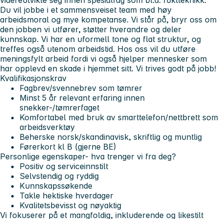
Du vil jobbe i et
sammensveiset team
med høy
arbeidsmoral og mye kompetanse. Vi står på, bryr oss om
den jobben vi utfører, støtter hverandre og deler
kunnskap. Vi har en uformell tone og flat struktur, og
treffes også utenom arbeidstid. Hos oss vil du utføre
meningsfylt
arbeid fordi vi også hjelper mennesker som
har opplevd en skade i hjemmet sitt. Vi trives godt på jobb!
Kvalifikasjonskrav
Fagbrev/svennebrev som tømrer
Minst 5 år relevant erfaring innen
snekker-/tømrerfaget
Komfortabel med bruk av smarttelefon/nettbrett som
arbeidsverktøy
Beherske norsk/skandinavisk, skriftlig og muntlig
Førerkort kl B (gjerne BE)
Personlige egenskaper- hva trenger vi fra deg?
Positiv og serviceinnstilt
Selvstendig og ryddig
Kunnskapssøkende
Takle hektiske hverdager
Kvalitetsbevisst og nøyaktig
Vi fokuserer på et mangfoldig, inkluderende og likestilt