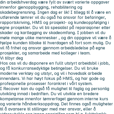
din arbeidshverdag være fylt av
svært varierte
oppgaver
innenfor gjenoppbygging, rehabilitering og
skadebegrensning. Ingen dag er lik! I tillegg til å være en
utførende
tømrer vil du også ha ansvar for
befaringer,
rapportskriving, HMS
og
prosjekt- og kundeoppfølging
i
egne prosjekter. Du vil bli
spesialist
på reparasjoner etter
skader og kartlegging av skadeomfang. I jobben vil du
møte mange
ulike mennesker
, og din oppgave vil være å
hjelpe kunden tilbake til hverdagen så fort som mulig. Du
vil få
frihet
og ansvar gjennom arbeidsledelse på egne
prosjekter, og
samarbeide
med kolleger i team.
Vi tilbyr
deg
Hos oss vil du disponere en fullt utstyrt
arbeidsbil
i jobb,
og få konkurransedyktige betingelser. Du vil bruke
moderne
verktøy og utstyr, og vil i hovedsak arbeide
innendørs
. Vi har høyt fokus på HMS, og har gode og
profesjonelle prosesser forankret i vårt system.
I Recover kan du også få mulighet til faglig og personlig
utvikling
innad i bedriften. Du vil utvikle en
bredere
kompetanse
innenfor tømrerfaget gjennom interne kurs
og varierte håndverksoppdrag. Det finnes også muligheter
til å avansere til stillinger med mer ansvar, eller å
videreutvikle seg innen spesialfag som bl.a. fuktteknikk.