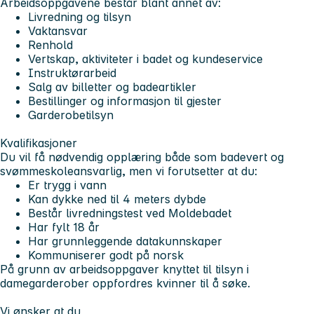
Arbeidsoppgavene består blant annet av:
Livredning og tilsyn
Vaktansvar
Renhold
Vertskap, aktiviteter i badet og kundeservice
Instruktørarbeid
Salg av billetter og badeartikler
Bestillinger og informasjon til gjester
Garderobetilsyn
Kvalifikasjoner
Du vil få nødvendig opplæring både som badevert og
svømmeskoleansvarlig, men vi forutsetter at du:
Er trygg i vann
Kan dykke ned til 4 meters dybde
Består livredningstest ved Moldebadet
Har fylt 18 år
Har grunnleggende datakunnskaper
Kommuniserer godt på norsk
På grunn av arbeidsoppgaver knyttet til tilsyn i
damegarderober oppfordres kvinner til å søke.
Vi ønsker at du