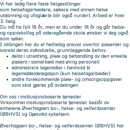
Vi har ledig flere faste helgestillinger
som helsefagarbeidere, søkere med annen helse
utdanning og ufaglærte blir også vurdert. Arbeid er hver
3. helg.
Du må ha fylt 18 år, men er du under 18 år og går helse-
og oppvekstfag på videregående skole ønsker vi deg også
som søker.
I stillingen har du et helhetlig ansvar overfor pasienter og
ivareta deres individuelle, grunnleggende behov.
delta i utredning, pleie og behandling av den enkelte
pasient i samarbeid med øvrig personell
administrere legemidler i henhold til
legemiddeldelegasjon (kun helsefagarbeider)
andre forekommende pleie- og omsorgsoppgaver
som skal gjøres på avdelingen
Om oss i institusjonsbaserte tjenester
Virksomhet institusjonsbaserte tjenester består av
enhetene Øverhagaen bo-, helse- og velferdssenter
(ØBHVS) og Gjøsvika sykehjem.
Øverhagaen bo-, helse- og velferdssenter (ØBHVS) har