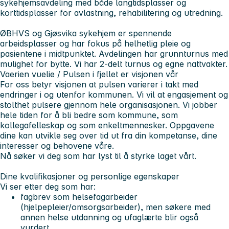
sykehjemsavdeling med både langtidsplasser og
korttidsplasser for avlastning, rehabilitering og utredning.
ØBHVS og Gjøsvika sykehjem er spennende
arbeidsplasser og har fokus på helhetlig pleie og
pasientene i midtpunktet. Avdelingen har grunnturnus med
mulighet for bytte. Vi har 2-delt turnus og egne nattvakter.
Vaerien vuelie /
Pulsen i fjellet er visjonen vår
For oss betyr visjonen at pulsen varierer i takt med
endringer i og utenfor kommunen. Vi vil at engasjement og
stolthet pulsere gjennom hele organisasjonen. Vi jobber
hele tiden for å bli bedre som kommune, som
kollegafelleskap og som enkeltmennesker. Oppgavene
dine kan utvikle seg over tid ut fra din kompetanse, dine
interesser og behovene våre.
Nå søker vi deg som har lyst til å styrke laget vårt.
Dine kvalifikasjoner og personlige egenskaper
Vi ser etter deg som har:
fagbrev som helsefagarbeider
(hjelpepleier/omsorgsarbeider), men søkere med
annen helse utdanning og ufaglærte blir også
vurdert