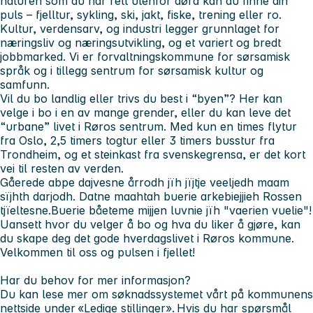
naturen som du har rett utenfor døra kan du finne din
puls – fjelltur, sykling, ski, jakt, fiske, trening eller ro.
Kultur, verdensarv, og industri legger grunnlaget for
næringsliv og næringsutvikling, og et variert og bredt
jobbmarked. Vi er forvaltningskommune for sørsamisk
språk og i tillegg sentrum for sørsamisk kultur og
samfunn.
Vil du bo landlig eller trivs du best i “byen”? Her kan
velge i bo i en av mange grender, eller du kan leve det
“urbane” livet i Røros sentrum. Med kun en times flytur
fra Oslo, 2,5 timers togtur eller 3 timers busstur fra
Trondheim, og et steinkast fra svenskegrensa, er det kort
vei til resten av verden.
Gåerede abpe dajvesne årrodh jïh jïjtje veeljedh maam
sïjhth darjodh. Datne maahtah buerie arkebiejjieh Rossen
tjïeltesne.Buerie båeteme mijjen luvnie jïh "vaerien vuelie"!
Uansett hvor du velger å bo og hva du liker å gjøre, kan
du skape deg det gode hverdagslivet i Røros kommune.
Velkommen til oss og pulsen i fjellet!
Har du behov for mer informasjon?
Du kan lese mer om søknadssystemet vårt på kommunens
nettside under
«Ledige stillinger».
Hvis du har spørsmål