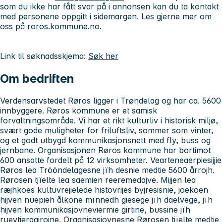
som du ikke har fått svar på i annonsen kan du ta kontakt
med personene oppgitt i sidemargen. Les gjerne mer om
oss på
roros.kommune.no
.
Link til søknadsskjema:
Søk her
Om bedriften
Verdensarvstedet Røros ligger i Trøndelag og har ca. 5600
innbyggere. Røros kommune er et samisk
forvaltningsområde. Vi har et rikt kulturliv i historisk miljø,
svært gode muligheter for friluftsliv, sommer som vinter,
og et godt utbygd kommunikasjonsnett med fly, buss og
jernbane. Organisasjonen Røros kommune har bortimot
600 ansatte fordelt på 12 virksomheter. Vearteneaerpiesijjie
Røros lea Trööndelagesne jïh desnie medtie 5600 årrojh.
Rørosen tjïelte lea saemien reeremedajve. Mijjen lea
ræjhkoes kultuvrejielede histovrijes byjresisnie, joekoen
hijven nuepieh ålkone mïnnedh giesege jïh daelvege, jïh
hijven kommunikasjovneviermie girtine, bussine jïh
ruevtieraajrojne. Organisasjovnesne Rørosen tjïelte medtie