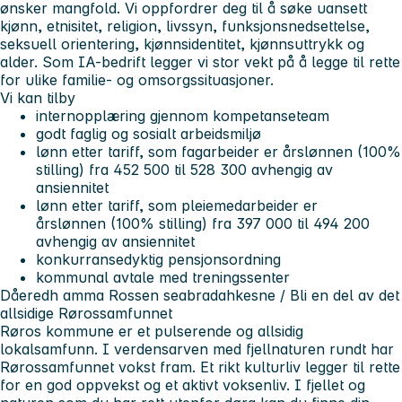
ønsker mangfold. Vi oppfordrer deg til å søke uansett
kjønn, etnisitet, religion, livssyn, funksjonsnedsettelse,
seksuell orientering, kjønnsidentitet, kjønnsuttrykk og
alder. Som IA-bedrift legger vi stor vekt på å legge til rette
for ulike familie- og omsorgssituasjoner.
Vi kan tilby
internopplæring gjennom kompetanseteam
godt faglig og sosialt arbeidsmiljø
lønn etter tariff, som fagarbeider er årslønnen (100%
stilling) fra 452 500 til 528 300 avhengig av
ansiennitet
lønn etter tariff, som pleiemedarbeider er
årslønnen (100% stilling) fra 397 000 til 494 200
avhengig av ansiennitet
konkurransedyktig pensjonsordning
kommunal avtale med treningssenter
Dåeredh amma Rossen seabradahkesne / Bli en del av det
allsidige Rørossamfunnet
Røros kommune er et pulserende og allsidig
lokalsamfunn. I verdensarven med fjellnaturen rundt har
Rørossamfunnet vokst fram. Et rikt kulturliv legger til rette
for en god oppvekst og et aktivt voksenliv. I fjellet og