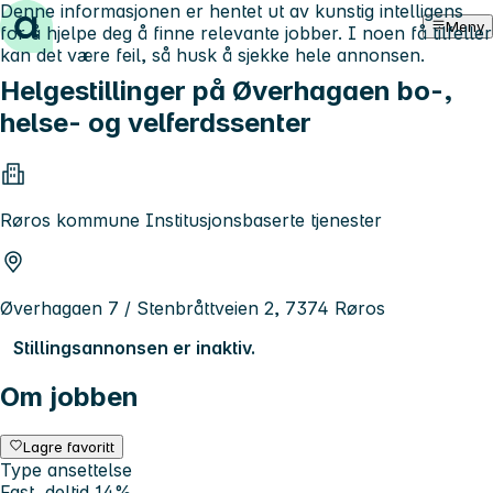
Denne informasjonen er hentet ut av kunstig intelligens
Hopp til innhold
Meny
for å hjelpe deg å finne relevante jobber. I noen få tilfeller
kan det være feil, så husk å sjekke hele annonsen.
Helgestillinger på Øverhagaen bo-,
helse- og velferdssenter
Røros kommune Institusjonsbaserte tjenester
Øverhagaen 7 / Stenbråttveien 2, 7374 Røros
Stillingsannonsen er inaktiv.
Om jobben
Lagre favoritt
Type ansettelse
Fast, deltid 14%