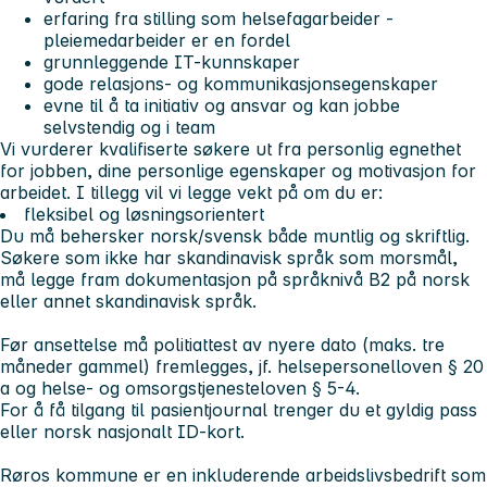
erfaring fra stilling som helsefagarbeider -
pleiemedarbeider er en fordel
grunnleggende IT-kunnskaper
gode relasjons- og kommunikasjonsegenskaper
evne til å ta initiativ og ansvar og kan jobbe
selvstendig og i team
Vi vurderer kvalifiserte søkere ut fra personlig egnethet
for jobben, dine personlige egenskaper og motivasjon for
arbeidet. I tillegg vil vi legge vekt på om du er:
fleksibel og løsningsorientert
Du må behersker norsk/svensk både muntlig og skriftlig.
Søkere som ikke har skandinavisk språk som morsmål,
må legge fram dokumentasjon på språknivå B2 på norsk
eller annet skandinavisk språk.
Før ansettelse må politiattest av nyere dato (maks. tre
måneder gammel) fremlegges, jf. helsepersonelloven § 20
a og helse- og omsorgstjenesteloven § 5-4.
For å få tilgang til pasientjournal trenger du et gyldig pass
eller norsk nasjonalt ID-kort.
Røros kommune er en inkluderende arbeidslivsbedrift som