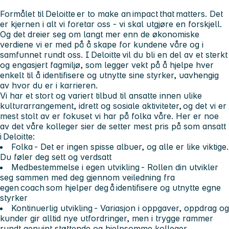
Formålet til Deloitte er
to make an impact that matters
. Det
er kjernen i alt vi foretar oss - vi skal utgjøre en forskjell.
Og det dreier seg om langt mer enn de økonomiske
verdiene vi er med på å skape for kundene våre og i
samfunnet rundt oss. I Deloitte vil du bli en del av et sterkt
og engasjert fagmiljø, som legger vekt på å hjelpe hver
enkelt til å identifisere og utnytte sine styrker, uavhengig
av hvor du er i karrieren.
Vi har et stort og variert tilbud til ansatte innen ulike
kulturarrangement, idrett og sosiale aktiviteter, og det vi er
mest stolt av er fokuset vi har på folka våre. Her er noe
av det våre kolleger sier de setter mest pris på som ansatt
i Deloitte:
Folka - Det er ingen spisse albuer, og alle er like viktige.
Du føler deg sett og verdsatt
Medbestemmelse i egen utvikling - Rollen din utvikler
seg sammen med deg gjennom veiledning fra
egen coach som hjelper deg å identifisere og utnytte egne
styrker
Kontinuerlig utvikling - Variasjon i oppgaver, oppdrag og
kunder gir alltid nye utfordringer, men i trygge rammer
rundt genuint støttende og hjelpsomme kolleger