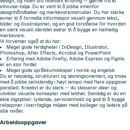
design, og noen års relevant erfaring -- gjerne fra et
inhouse-miljø. Du er vant til å jobbe innenfor
designhåndbøker og merkevaremanualer. Du har sterke
evner til å formidle informasjon visuelt gjennom tekst,
bilder og illustrasjoner, og en god forståelse for hvordan
en sterk visuell identitet bidrar til å bygge en helhetlig
merkevare.
Vi forventer også at du har:
Meget gode ferdigheter i InDesign, Illustrator,
Photoshop, After Effects, Acrobat og PowerPoint
Erfaring med Adobe Firefly, Adobe Express og Figma
er en stor fordel
Meget gode språkkunnskaper i norsk og engelsk
Du er nøyaktig, strukturert og løsningsorientert, og trives
med å jobbe selvstendig i høyt tempo med flere oppgaver
parallelt. Kreativt er du sterk -- du skisserer ideer og
utvikler visuelle konsepter med letthet. Samtidig er du en
ekte lagspiller: lyttende, serviceinnstilt og god til å bygge
relasjoner i tverrfaglige miljøer med kolleger og ledere på
alle nivåer.
Arbeidsoppgaver