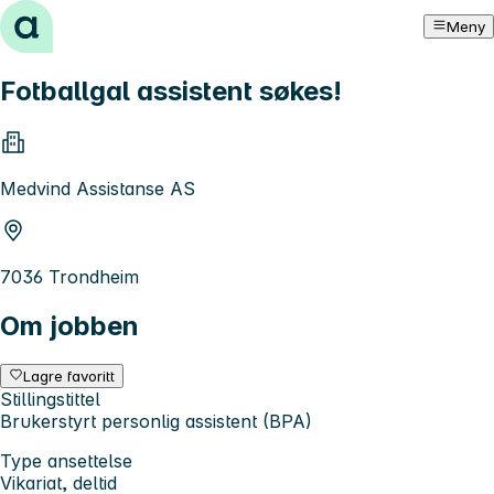
Hopp til innhold
Meny
Fotballgal assistent søkes!
Medvind Assistanse AS
7036 Trondheim
Om jobben
Lagre favoritt
Stillingstittel
Brukerstyrt personlig assistent (BPA)
Type ansettelse
Vikariat, deltid