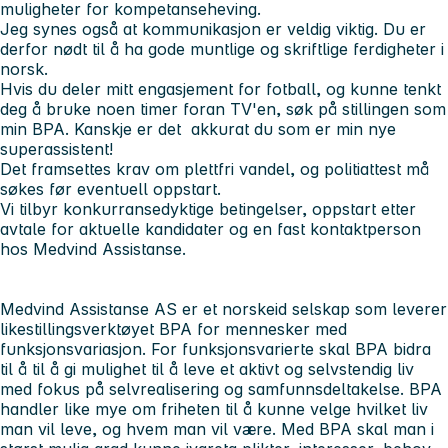
muligheter for kompetanseheving.
Jeg synes også at kommunikasjon er veldig viktig. Du er
derfor nødt til å ha gode muntlige og skriftlige ferdigheter i
norsk.
Hvis du deler mitt engasjement for fotball, og kunne tenkt
deg å bruke noen timer foran TV'en, søk på stillingen som
min BPA. Kanskje er det akkurat du som er min nye
superassistent!
Det framsettes krav om plettfri vandel, og politiattest må
søkes før eventuell oppstart.
Vi tilbyr konkurransedyktige betingelser, oppstart etter
avtale for aktuelle kandidater og en fast kontaktperson
hos Medvind Assistanse.
Medvind Assistanse AS er et norskeid selskap som leverer
likestillingsverktøyet BPA for mennesker med
funksjonsvariasjon. For funksjonsvarierte skal BPA bidra
til å til å gi mulighet til å leve et aktivt og selvstendig liv
med fokus på selvrealisering og samfunnsdeltakelse. BPA
handler like mye om friheten til å kunne velge hvilket liv
man vil leve, og hvem man vil være. Med BPA skal man i