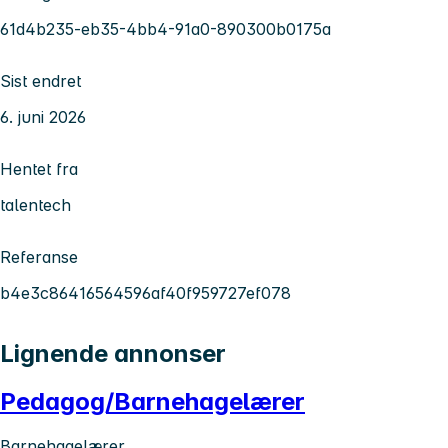
61d4b235-eb35-4bb4-91a0-890300b0175a
Sist endret
6. juni 2026
Hentet fra
talentech
Referanse
b4e3c86416564596af40f959727ef078
Lignende annonser
Pedagog/Barnehagelærer
Barnehagelærer