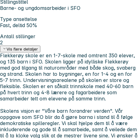
Stillingstittel
Barne- og ungdomsarbeider i SFO
Type ansettelse
Fast, deltid 50%
Antall stillinger
2
Vis flere detaljer
Flekkerøy skole er en 1-7-skole med omtrent 350 elever,
og 135 barn i SFO. Skolen ligger på idylliske Flekkerøy
med god tilgang til naturområder med både skog, svaberg
og strand. Skolen har to bygninger, en for 1-4 og en for
5-7 trinn. Undervisningsarealene på skolen er store og
fleksible. Skolen er en såkalt trinnskole med 40-60 barn
på hvert trinn og 4-8 lærere og fagarbeidere som
samarbeider tett om elevene på samme trinn.
Skolens visjon er "Våre barn forandrer verden". Vår
oppgave som SFO blir da å gjøre barna i stand til å følge
demokratiske spilleregler. Vi skal hjelpe dem til å være
inkluderende og gode til å samarbeide, samt å veilede dem
til å ta kloke valg slik at de mestrer livene sine. Vi ønsker å