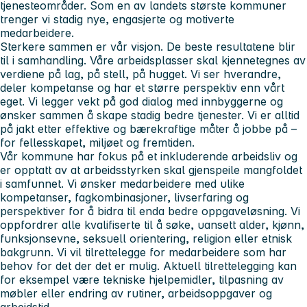
tjenesteområder. Som en av landets største kommuner
trenger vi stadig nye, engasjerte og motiverte
medarbeidere.
Sterkere sammen er vår visjon.
De beste resultatene blir
til i samhandling. Våre arbeidsplasser skal kjennetegnes av
verdiene
på
lag, på stell, på hugget.
Vi ser hverandre,
deler kompetanse og har et større perspektiv enn vårt
eget. Vi legger vekt på god dialog med innbyggerne og
ønsker sammen å skape stadig bedre tjenester. Vi er alltid
på jakt etter effektive og bærekraftige måter å jobbe på –
for fellesskapet, miljøet og fremtiden.
Vår kommune har fokus på et inkluderende arbeidsliv og
er opptatt av at arbeidsstyrken skal gjenspeile mangfoldet
i samfunnet. Vi ønsker medarbeidere med ulike
kompetanser, fagkombinasjoner, livserfaring og
perspektiver for å bidra til enda bedre oppgaveløsning. Vi
oppfordrer alle kvalifiserte til å søke, uansett alder, kjønn,
funksjonsevne, seksuell orientering, religion eller etnisk
bakgrunn. Vi vil tilrettelegge for medarbeidere som har
behov for det der det er mulig. Aktuell tilrettelegging kan
for eksempel være tekniske hjelpemidler, tilpasning av
møbler eller endring av rutiner, arbeidsoppgaver og
arbeidstid.