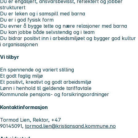
Du er engasjert, ansvarsbevisst, reflektert og jobber
strukturert
Du er leken og i samspill med barna
Du er i god fysisk form
Du evner å bygge tette og nære relasjoner med barna
Du kan jobbe både selvstendig og i team
Du bidrar positivt inn i arbeidsmiljøet og bygger god kultur
i organisasjonen
Vi tilbyr
En spennende og variert stilling
Et godt faglig miljø
Et positivt, kreativt og godt arbeidsmiljø
Lønn i henhold til gjeldende tariffavtale
Kommunale pensjons- og forsikringsordninger
Kontaktinformasjon
Tormod Lien, Rektor, +47
90145091,
tormod.lien@kristiansand.kommune.no