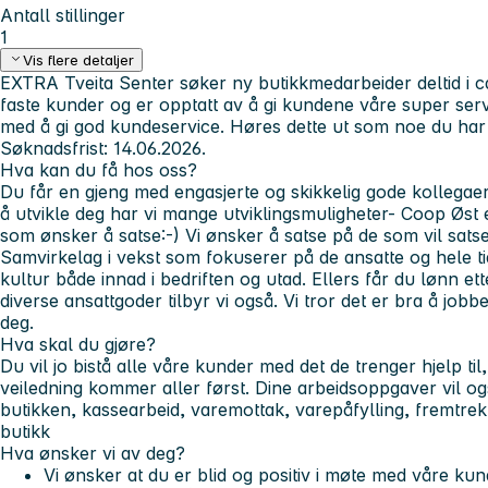
Antall stillinger
1
Vis flere detaljer
EXTRA Tveita Senter søker ny butikkmedarbeider deltid i ca
faste kunder og er opptatt av å gi kundene våre super servic
med å gi god kundeservice. Høres dette ut som noe du har lys
Søknadsfrist: 14.06.2026.
Hva kan du få hos oss?
Du får en gjeng med engasjerte og skikkelig gode kollegae
å utvikle deg har vi mange utviklingsmuligheter- Coop Øst e
som ønsker å satse:-) Vi ønsker å satse på de som vil sats
Samvirkelag i vekst som fokuserer på de ansatte og hele 
kultur både innad i bedriften og utad. Ellers får du lønn et
diverse ansattgoder tilbyr vi også. Vi tror det er bra å jobb
deg.
Hva skal du gjøre?
Du vil jo bistå alle våre kunder med det de trenger hjelp til
veiledning kommer aller først. Dine arbeidsoppgaver vil o
butikken, kassearbeid, varemottak, varepåfylling, fremtrek
butikk
Hva ønsker vi av deg?
Vi ønsker at du er blid og positiv i møte med våre kun