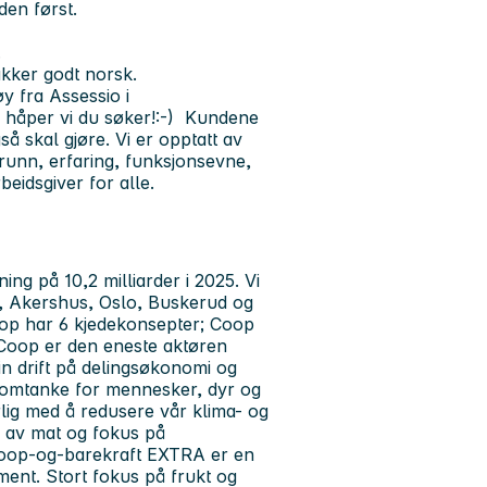
den først.
.
akker godt norsk.
y fra Assessio i
 håper vi du søker!:-)
Kundene
så skal gjøre. Vi er opptatt av
unn, erfaring, funksjonsevne,
beidsgiver for alle.
g på 10,2 milliarder i 2025. Vi
ld, Akershus, Oslo, Buskerud og
op har 6 kjedekonsepter; Coop
oop er den eneste aktøren
in drift på delingsøkonomi og
og omtanke for mennesker, dyr og
erlig med å redusere vår klima- og
ng av mat og fokus på
coop-og-barekraft EXTRA er en
iment. Stort fokus på frukt og