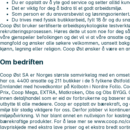
Du er opptatt av å yte god service og setter alltid
kun
Det er viktig for deg å bidra til et godt arbeidsmiljø.
Som person er du ansvarsbevist og løsningsorientert
Du trives med fysisk butikkarbeid, fylt 18 år og du sn
Coop Øst bruker sertifiserte arbeidspsykologiske testverktø
rekrutteringsprosessen.
Høres dette ut som noe for deg så
våre gjenspeiler befolkingen og det vil vi at våre ansatte og
mangfold og ønsker alle søkere velkommen, uansett bakgr
kjønn, legning eller religion. Coop Øst ønsker å være en ar
Om bedriften
Coop Øst SA er Norges største samvirkelag med en omsetnin
har ca. 4400 ansatte og 211 butikker i de 5 fylkene Østfo
Innlandet med hovedkontor på Kolbotn i Nordre Follo. Co
Prix, Coop Mega, EXTRA, Matkroken, Obs og Obs BYGG. C
innen detaljhandel som er eid av forbrukerne og baserer s
utbytte til alle medeiere. Coop er opptatt av bærekraft, 
miljø blir stadig viktigere for oss. Derfor jobber vi kontinu
miljøpåvirkning. Vi har blant annet en nullvisjon for kasti
bærekraftige produkter. For å lese mer se www.coop.no/
lavpriskjede med ekstra lave priser og et ekstra bredt sort