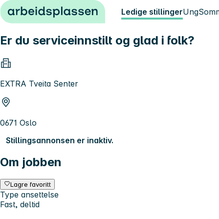
Hopp til innhold
Ledige stillinger
Ung
Somm
Er du serviceinnstilt og glad i folk?
EXTRA Tveita Senter
0671 Oslo
Stillingsannonsen er inaktiv.
Om jobben
Lagre favoritt
Type ansettelse
Fast, deltid