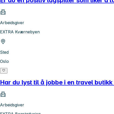
Er du en positiv lagspiller som liker å ta
Arbeidsgiver
EXTRA Kværnebyen
Sted
Oslo
Har du lyst til å jobbe i en travel buti
Arbeidsgiver
EXTRA Bogstadveien