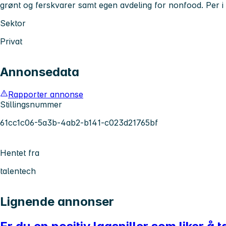
grønt og ferskvarer samt egen avdeling for nonfood. Per i
Sektor
Privat
Annonsedata
Rapporter annonse
Stillingsnummer
61cc1c06-5a3b-4ab2-b141-c023d21765bf
Hentet fra
talentech
Lignende annonser