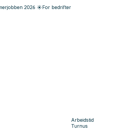
erjobben
2026
☀️
For bedrifter
Arbeidstid
Turnus