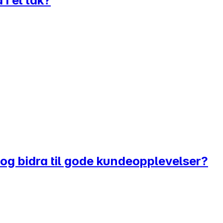
 i et tak?
kk og bidra til gode kundeopplevelser?