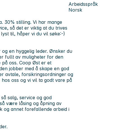
Arbeidsspråk
Norsk
. 30% stilling.
Vi har mange
e, så det er viktig at du trives
t til, håper vi du vil søke:-)
r og en hyggelig leder. Ønsker du
r fullt av muligheter for den
e på oss. Coop Øst er et
tiden jobber med å skape en god
ter avtale, forsikringsordninger og
e hos oss og vi vil ta godt vare på
, så salg, service og god
gså være låsing og åpning av
k og annet forefallende arbeid i
der.