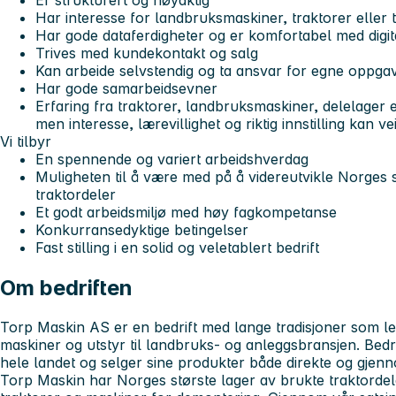
Er strukturert og nøyaktig
Har interesse for landbruksmaskiner, traktorer eller t
Har gode dataferdigheter og er komfortabel med digi
Trives med kundekontakt og salg
Kan arbeide selvstendig og ta ansvar for egne oppga
Har gode samarbeidsevner
Erfaring fra traktorer, landbruksmaskiner, delelager e
men interesse, lærevillighet og riktig innstilling kan 
Vi tilbyr
En spennende og variert arbeidshverdag
Muligheten til å være med på å videreutvikle Norges s
traktordeler
Et godt arbeidsmiljø med høy fagkompetanse
Konkurransedyktige betingelser
Fast stilling i en solid og veletablert bedrift
Om bedriften
Torp Maskin AS er en bedrift med lange tradisjoner som l
maskiner og utstyr til landbruks- og anleggsbransjen. Bedri
hele landet og selger sine produkter både direkte og gjen
Torp Maskin har Norges største lager av brukte traktordel