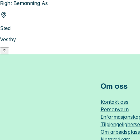
Right Bemanning As
Sted
Vestby
Om oss
Kontakt oss
Personvern
Informasjonskap
Tilgjengelighets
Om
arbeidsplas
Nettstedkart