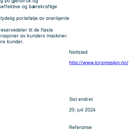
ng på gjenbruk og
dseffektive og bærekraftige
delig portefølje av anerkjente
servedeler til de fleste
arasjoner av kunders maskiner.
våre kunder.
Nettsted
http://www.torpmaskin.no/
Sist endret
20. juli 2026
Referanse