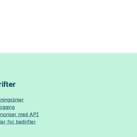
ifter
ningslinjer
logging
nnonser med API
ler for bedrifter