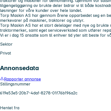
traktorer og maskiner for demontering. Gjennom vår satsi
tilgjengeliggjøring av brukte deler bidrar vi til både kostna
løsninger for våre kunder over hele landet.
Torp Maskin AS har gjennom årene opparbeidet seg en bety
merkevarer på maskiner, traktorer og utstyr.
Torp Maskin AS har et stort delelager med nye og brukte re
traktormerker, samt eget serviceverksted som utfører rep
Vi er i dag 15 ansatte som til enhver tid yter sitt beste for 
Sektor
Privat
Annonsedata
Rapporter annonse
Stillingsnummer
619e53e5-20b7-4daf-8278-01f76b196a2c
Hentet fra