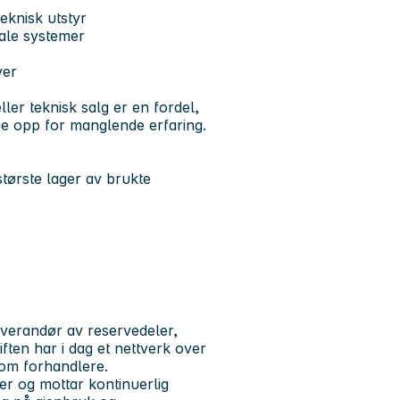
eknisk utstyr
tale systemer
ver
ller teknisk salg er en fordel,
veie opp for manglende erfaring.
tørste lager av brukte
everandør av reservedeler,
ften har i dag et nettverk over
nom forhandlere.
er og mottar kontinuerlig