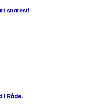
rt snarest!
d i Råde.