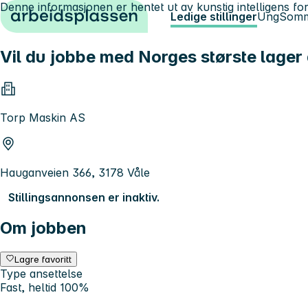
Denne informasjonen er hentet ut av kunstig intelligens for
Hopp til innhold
Ledige stillinger
Ung
Somm
Vil du jobbe med Norges største lager 
Torp Maskin AS
Hauganveien 366, 3178 Våle
Stillingsannonsen er inaktiv.
Om jobben
Lagre favoritt
Type ansettelse
Fast, heltid 100%