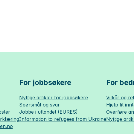
For jobbsøkere
For bedr
Nyttige artikler for jobbsøkere
Vilkår og ret
Spørsmål og svar
Hjelp til inn
sler
Jobbe i utlandet (EURES)
Overføre a
erklæring
Information to refugees from Ukraine
Nyttige artik
sen.no