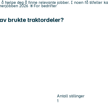
 å hjelpe deg å finne relevante jobber. I noen få tilfeller 
erjobben
2026
☀️
For bedrifter
av brukte traktordeler?
Antall stillinger
1