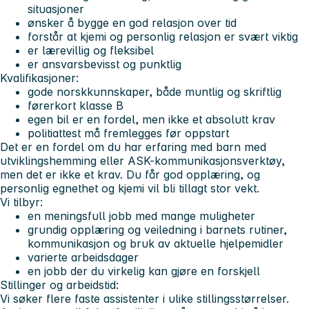
situasjoner
ønsker å bygge en god relasjon over tid
forstår at kjemi og personlig relasjon er svært viktig
er lærevillig og fleksibel
er ansvarsbevisst og punktlig
Kvalifikasjoner:
gode norskkunnskaper, både muntlig og skriftlig
førerkort klasse B
egen bil er en fordel, men ikke et absolutt krav
politiattest må fremlegges før oppstart
Det er en fordel om du har erfaring med barn med
utviklingshemming eller ASK-kommunikasjonsverktøy,
men det er ikke et krav. Du får god opplæring, og
personlig egnethet og kjemi vil bli tillagt stor vekt.
Vi tilbyr:
en meningsfull jobb med mange muligheter
grundig opplæring og veiledning i barnets rutiner,
kommunikasjon og bruk av aktuelle hjelpemidler
varierte arbeidsdager
en jobb der du virkelig kan gjøre en forskjell
Stillinger og arbeidstid:
Vi søker flere faste assistenter i ulike stillingsstørrelser.