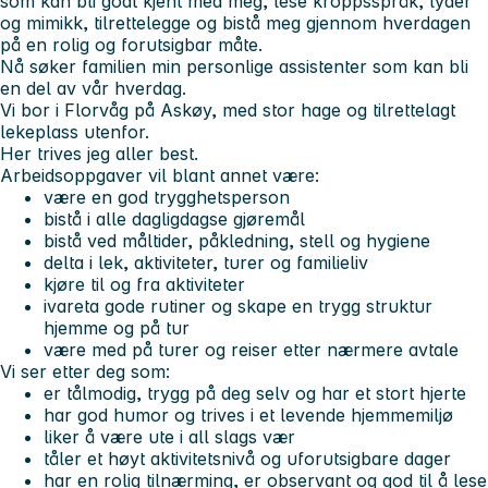
som kan bli godt kjent med meg, lese kroppsspråk, lyder
og mimikk, tilrettelegge og bistå meg gjennom hverdagen
på en rolig og forutsigbar måte.
Nå søker familien min personlige assistenter som kan bli
en del av vår hverdag.
Vi bor i Florvåg på Askøy, med stor hage og tilrettelagt
lekeplass utenfor.
Her trives jeg aller best.
Arbeidsoppgaver vil blant annet være:
være en god trygghetsperson
bistå i alle dagligdagse gjøremål
bistå ved måltider, påkledning, stell og hygiene
delta i lek, aktiviteter, turer og familieliv
kjøre til og fra aktiviteter
ivareta gode rutiner og skape en trygg struktur
hjemme og på tur
være med på turer og reiser etter nærmere avtale
Vi ser etter deg som:
er tålmodig, trygg på deg selv og har et stort hjerte
har god humor og trives i et levende hjemmemiljø
liker å være ute i all slags vær
tåler et høyt aktivitetsnivå og uforutsigbare dager
har en rolig tilnærming, er observant og god til å lese