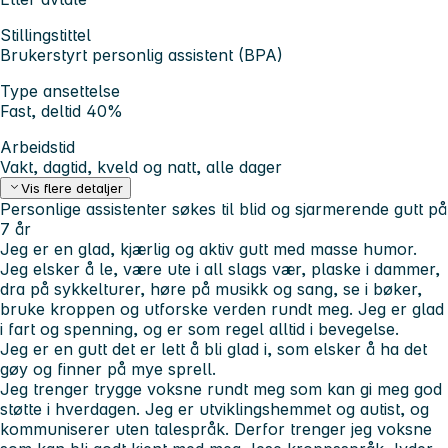
Stillingstittel
Brukerstyrt personlig assistent (BPA)
Type ansettelse
Fast, deltid 40%
Arbeidstid
Vakt, dagtid, kveld og natt, alle dager
Vis flere detaljer
Personlige assistenter søkes til blid og sjarmerende gutt på
7 år
Jeg er en glad, kjærlig og aktiv gutt med masse humor.
Jeg elsker å le, være ute i all slags vær, plaske i dammer,
dra på sykkelturer, høre på musikk og sang, se i bøker,
bruke kroppen og utforske verden rundt meg. Jeg er glad
i fart og spenning, og er som regel alltid i bevegelse.
Jeg er en gutt det er lett å bli glad i, som elsker å ha det
gøy og finner på mye sprell.
Jeg trenger trygge voksne rundt meg som kan gi meg god
støtte i hverdagen. Jeg er utviklingshemmet og autist, og
kommuniserer uten talespråk. Derfor trenger jeg voksne