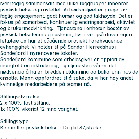
tverrfaglig sammensatt med ulike faggrupper innenfor
psykisk helse og rusfeltet. Arbeidsmiljøet er preget av
faglig engasjement, godt humør og god takhøyde. Det er
fokus på samarbeid, kontinuerlig endringsarbeid, aktivitet
og brukermedvirkning. Tjenestene i enheten består av
psykisk helseteam og rusteam, hvor vi også driver egen
feltpleie og har et pågående prosjekt Forebyggende
avhengighet. Vi holder til på Sandar Herredshus i
Sandefjord i nyrenoverte lokaler.
Sandefjord kommune som arbeidsgiver er opptatt av
mangfold og inkludering, og i tjenesten vår er det
nødvendig å ha en bredde i utdanning og bakgrunn hos de
ansatte. Menn oppfordres til å søke, da vi har høy andel
kvinnelige medarbeidere på teamet nå.
Stillingsstørrelse:
2 x 100% fast stilling.
1x 100% vikariat 12 mnd varighet.
Stillingstype:
Behandler psykisk helse - Dagtid 37,5t/uke