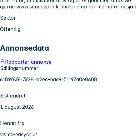
flott natur, et aktivt kulturliv og er et godt sted å bo. Se
gjerne www.sandefjord.kommune.no for mer informasjon.
Sektor
Offentlig
Annonsedata
Rapporter annonse
Stillingsnummer
6189f8f6-3f28-42ec-baa9-51197a0e0608
Sist endret
1. august 2026
Hentet fra
visma-easycruit