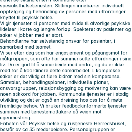
spesialisthelsetjenesten. Stillingen innebærer individuell
oppfølging og behandling av personer med utfordringer
knyttet til psykisk helse.
Vi gir tjenester til personer med milde til alvorlige psykiske
lidelser i korte og lengre forløp. Spekteret av pasienter og
saker vi jobber med er stort.
Behandlerne har selvstendig ansvar for pasienter, i
samarbeid med teamet.
Vi ser etter deg som har engasjement og pågangsmot for
målgruppen, som ofte har sammensatte utfordringer i sine
liv. Du er god til å samarbeide med andre, og du er ikke
redd for å koordinere dette samarbeidet. I komplekse
saker er det viktig at flere bidrar med sin kompetanse.
Samtaler, behandlingsplaner, individuelle planer,
ansvarsgrupper, relasjonsbygging og motivering kan være
noen stikkord for jobben. Kommunale tjenester er i stadig
utvikling og det er også en dreining hos oss for å møte
fremtidige behov. Vi bruker feedbackinformerte tjenester
sammen med tjenestemottakere på veien mot
egenmestring.
Enheten vår Psykisk helse og rustjeneste Herredshuset,
består av ca 35 medarbeidere. Personalgruppen er