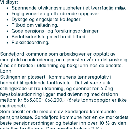
Vi tilbyr:
Spennende utviklingsmuligheter i et tverrfaglig miljø.
Faglig varierte og utfordrende oppgaver.
Dyktige og engasjerte kollegaer.
Tilbud om veiledning.
Gode pensjons- og forsikringsordninger.
Bedriftsidrettslag med bredt tilbud.
Fleksitidsordning.
Sandefjord kommune som arbeidsgiver er opptatt av
mangfold og inkludering, og i tjenesten vår er det ønskelig
å ha en bredde i utdanning og bakgrunn hos de ansatte.
Lønn
Stillingen er plassert i kommunens lønnsregulativ i
henhold til gjeldende tariffavtale. Det vil være ulik
stillingskode ut fra utdanning, og spennet for 4 årig
høyskoleutdanning ligger med avlønning med årslønn
mellom kr 563.600- 666.200,- (årets lønnsoppgjør er ikke
medregnet).
Som ansatt er du medlem av Sandefjord kommunale
pensjonskasse. Sandefjord kommune har en av markedets
beste pensjonsordninger og betaler inn over 10 % av den
enkeltes bruttolønn. Den ansatte trekkes 2 % i