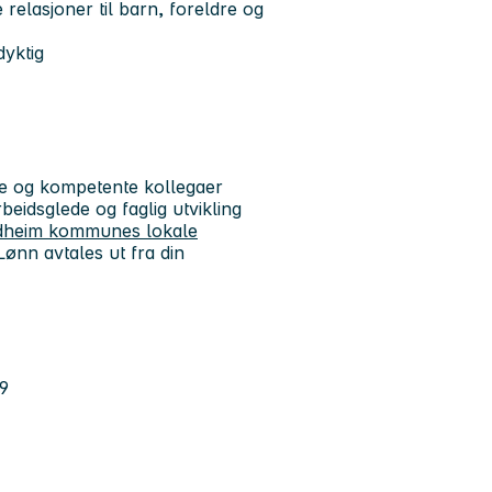
e relasjoner til barn, foreldre og
dyktig
te og kompetente kollegaer
beidsglede og faglig utvikling
rondheim kommunes lokale
 Lønn avtales ut fra din
99