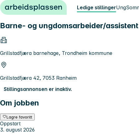
Hopp til innhold
Ledige stillinger
Ung
Somm
Barne- og ungdomsarbeider/assistent
Grillstadfjæra barnehage, Trondheim kommune
Grillstadfjæra 42, 7053 Ranheim
Stillingsannonsen er inaktiv.
Om jobben
Lagre favoritt
Oppstart
3. august 2026