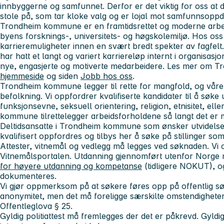
innbyggerne og samfunnet. Derfor er det viktig for oss at
stole på, som tar kloke valg og er lojal mot samfunnsopp
Trondheim kommune er en framtidsrettet og moderne arb
byens forsknings-, universitets- og høgskolemiljø. Hos os
karrieremuligheter innen en svært bredt spekter av fagfe
har hatt et langt og variert karriereløp internt i organisasjo
nye, engasjerte og motiverte medarbeidere. Les mer om 
hjemmeside
og siden
Jobb hos oss
.
Trondheim kommune legger til rette for mangfold, og våre 
befolkning. Vi oppfordrer kvalifiserte kandidater til å søke 
funksjonsevne, seksuell orientering, religion, etnisitet, ell
kommune tilrettelegger arbeidsforholdene så langt det er m
Deltidsansatte i Trondheim kommune som ønsker utvidelse a
kvalifisert oppfordres og tilbys her å søke på stillinger som
Attester, vitnemål og vedlegg må legges ved søknaden. Vi o
Vitnemålsportalen. Utdanning gjennomført utenfor Norge
for høyere utdanning og kompetanse
(tidligere NOKUT), 
dokumenteres.
Vi gjør oppmerksom på at søkere føres opp på offentlig sø
anonymitet, men det må foreligge særskilte omstendigheter f
Offentleglova § 25.
Gyldig politiattest må fremlegges der det er påkrevd. Gyldi