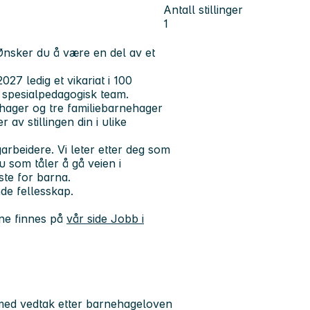
Antall stillinger
1
Ønsker du å være en del av et
027 ledig et vikariat i 100
i spesialpedagogisk team.
hager og tre familiebarnehager
av stillingen din i ulike
arbeidere. Vi leter etter deg som
u som tåler å gå veien i
ste for barna.
nde fellesskap.
ne finnes på
vår side Jobb i
 med vedtak etter barnehageloven