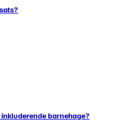
nsats?
s inkluderende barnehage?