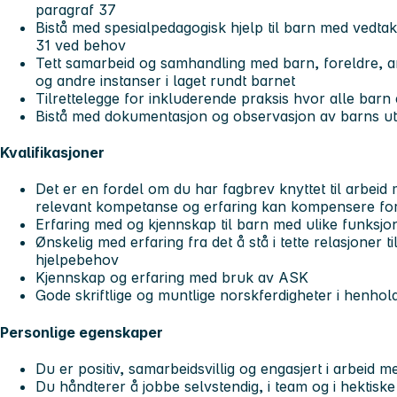
paragraf 37
Bistå med spesialpedagogisk hjelp til barn med vedta
31 ved behov
Tett samarbeid og samhandling med barn, foreldre, a
og andre instanser i laget rundt barnet
Tilrettelegge for inkluderende praksis hvor alle barn 
Bistå med dokumentasjon og observasjon av barns ut
Kvalifikasjoner
Det er en fordel om du har fagbrev knyttet til arbei
relevant kompetanse og erfaring kan kompensere fo
Erfaring med og kjennskap til barn med ulike funksjo
Ønskelig med erfaring fra det å stå i tette relasjoner t
hjelpebehov
Kjennskap og erfaring med bruk av ASK
Gode skriftlige og muntlige norskferdigheter i henhol
Personlige egenskaper
Du er positiv, samarbeidsvillig og engasjert i arbeid 
Du håndterer å jobbe selvstendig, i team og i hektis