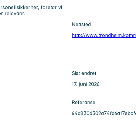
onellsikkerhet, foretar vi
r relevant.
Nettsted
http://www.trondheim.kom
Sist endret
17. juni 2026
Referanse
64a830d302a74fd6a17ebcfe