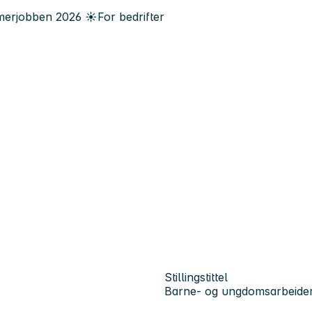
erjobben
2026
☀️
For bedrifter
Stillingstittel
Barne- og ungdomsarbeider/