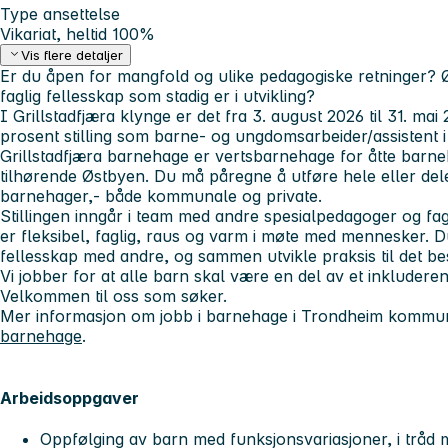
Type ansettelse
Vikariat, heltid 100%
Vis flere detaljer
Er du åpen for mangfold og ulike pedagogiske retninger? 
faglig fellesskap som stadig er i utvikling?
I Grillstadfjæra klynge er det fra 3. august 2026 til 31. mai 2
prosent stilling som barne- og ungdomsarbeider/assistent 
Grillstadfjæra barnehage er vertsbarnehage for åtte barne
tilhørende Østbyen. Du må påregne å utføre hele eller deler 
barnehager,- både kommunale og private.
Stillingen inngår i team med andre spesialpedagoger og fag
er fleksibel, faglig, raus og varm i møte med mennesker. D
fellesskap med andre, og sammen utvikle praksis til det be
Vi jobber for at alle barn skal være en del av et inkludere
Velkommen til oss som søker.
Mer informasjon om jobb i barnehage i Trondheim kommu
barnehage
.
Arbeidsoppgaver
Oppfølging av barn med funksjonsvariasjoner, i tråd