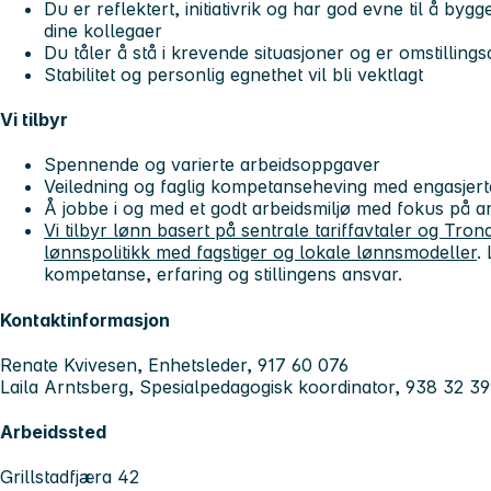
Du er reflektert, initiativrik og har god evne til å bygg
dine kollegaer
Du tåler å stå i krevende situasjoner og er omstillings
Stabilitet og personlig egnethet vil bli vektlagt
Vi tilbyr
Spennende og varierte arbeidsoppgaver
Veiledning og faglig kompetanseheving med engasjer
Å jobbe i og med et godt arbeidsmiljø med fokus på ar
Vi tilbyr lønn basert på sentrale tariffavtaler og T
lønnspolitikk med fagstiger og lokale lønnsmodeller
.
kompetanse, erfaring og stillingens ansvar.
Kontaktinformasjon
Renate Kvivesen, Enhetsleder, 917 60 076
Laila Arntsberg, Spesialpedagogisk koordinator, 938 32 3
Arbeidssted
Grillstadfjæra 42