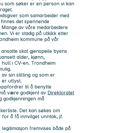
 du som søker er en person vi kan
draget.
eidsgiver som samarbeider med
s finnes det spennende
lt. Mange av våre medarbeidere
nen. Vi er stadig på utkikk etter
Trondheim kommune på vår
ansatte skal gjenspeile byens
uansett alder, kjønn,
er hull i CV-en. Trondheim
ulig.
v sin stilling og som er
 er utlyst.
ppfordrer til å benytte
 må være godkjent av
Direktoratet
og godkjenningen må
kerliste. Det kan søkes om
or å få innvilget unntak, jf.
g legitimasjon fremvises både på