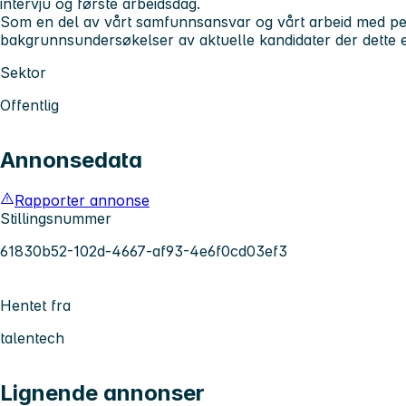
intervju og første arbeidsdag.
Som en del av vårt samfunnsansvar og vårt arbeid med pers
bakgrunnsundersøkelser av aktuelle kandidater der dette e
Sektor
Offentlig
Annonsedata
Rapporter annonse
Stillingsnummer
61830b52-102d-4667-af93-4e6f0cd03ef3
Hentet fra
talentech
Lignende annonser