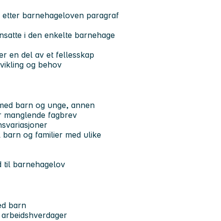
k etter barnehageloven paragraf
nsatte i den enkelte barnehage
er en del av et fellesskap
vikling og behov
d med barn og unge, annen
r manglende fagbrev
nsvariasjoner
il barn og familier med ulike
d til barnehagelov
med barn
ke arbeidshverdager