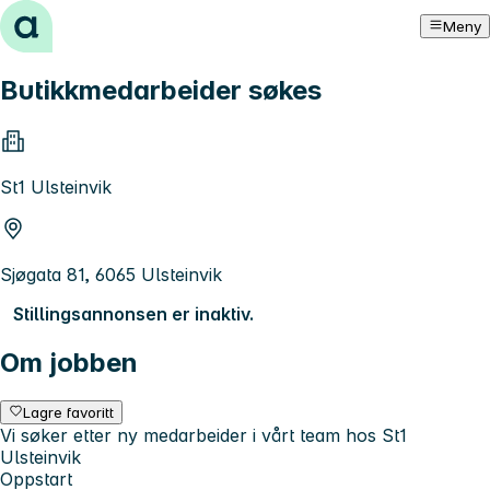
Hopp til innhold
Meny
Butikkmedarbeider søkes
St1 Ulsteinvik
Sjøgata 81, 6065 Ulsteinvik
Stillingsannonsen er inaktiv.
Om jobben
Lagre favoritt
Vi søker etter ny medarbeider i vårt team hos St1
Ulsteinvik
Oppstart