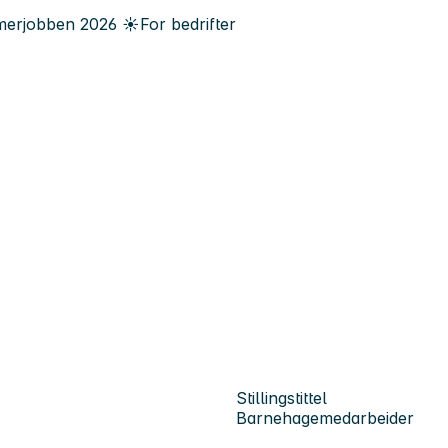
erjobben
2026
☀️
For bedrifter
Stillingstittel
Barnehagemedarbeider