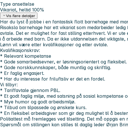
Type ansettelse
Vikariat, heltid 100%
Vis flere detaljer
Har du lyst å jobbe i en fantastisk flott barnehage med ma
Risaksla barnehage har ett vikariat som medarbeider ledig
avtale. Det er mulighet for fast stilling etterhvert. Vi er u
i å arbeide med barn. Da er ikke utdannelsen det viktigste
Lønn vil være etter kvalifikasjoner og etter avtale.
Kvalifikasjonskrav:
* Relevant kompetanse
* Gode samarbeidsevner, er løsningsorientert og fleksibel.
* Gode norskkunnskaper, både muntlig og skriftlig.
* Er faglig engasjert.
* Har du interesse for friluftsliv er det en fordel.
Vi tilbyr:
* Tariffavtale gjennom PBL.
* Et godt faglig miljø, med satsning på sosial kompetanse og 
* Mye humor og godt arbeidsmiljø.
* Tilbud om tilpassede og ønskete kurs.
* En fleksibel arbeidsgiver som gir deg mulighet til å best
Politiattest må fremlegges ved tilsetting. Det må oppgis en
Spørsmål om stillingen kan stilles til daglig leder Ørjan Bri