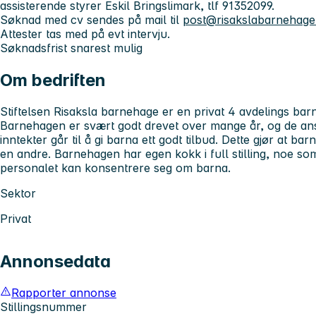
assisterende styrer Eskil Bringslimark, tlf 91352099.
Søknad med cv sendes på mail til
post@risakslabarnehage
Attester tas med på evt intervju.
Søknadsfrist snarest mulig
Om bedriften
Stiftelsen Risaksla barnehage er en privat 4 avdelings bar
Barnehagen er svært godt drevet over mange år, og de ansa
inntekter går til å gi barna ett godt tilbud. Dette gjør at b
en andre. Barnehagen har egen kokk i full stilling, noe so
personalet kan konsentrere seg om barna.
Sektor
Privat
Annonsedata
Rapporter annonse
Stillingsnummer