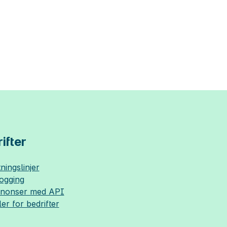
ifter
ningslinjer
logging
nnonser med API
ler for bedrifter