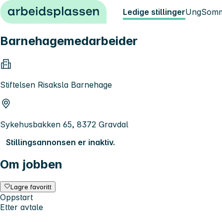
Hopp til innhold
Ledige stillinger
Ung
Somm
Barnehagemedarbeider
Stiftelsen Risaksla Barnehage
Sykehusbakken 65, 8372 Gravdal
Stillingsannonsen er inaktiv.
Om jobben
Lagre favoritt
Oppstart
Etter avtale