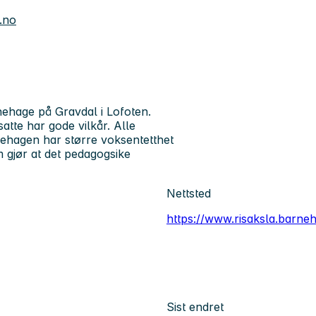
.no
nehage på Gravdal i Lofoten.
tte har gode vilkår. Alle
arnehagen har større voksentetthet
m gjør at det pedagogsike
Nettsted
https://www.risaksla.barne
Sist endret