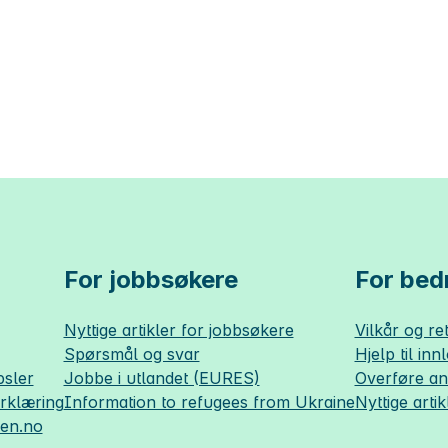
For jobbsøkere
For bedr
Nyttige artikler for jobbsøkere
Vilkår og ret
Spørsmål og svar
Hjelp til inn
sler
Jobbe i utlandet (EURES)
Overføre a
erklæring
Information to refugees from Ukraine
Nyttige artik
sen.no