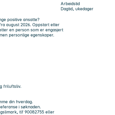
Arbeidstid
Dagtid, ukedager
nge positive ansatte?
 fra august 2026
. Oppstart etter
te etter en person som er engasjert
, men personlige egenskaper.
friluftsliv.
emme din hverdag.
 referanse i søknaden.
ngslimark, tlf 90082755 eller