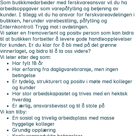
Som butikkmedarbeider med ferskvareansvar vil du ha
arbeidsoppgaver som varepåfylling og betjening av
kunder. I tillegg vil du ha ansvar for ferskvareavdelingen i
butikken, herunder varebestilling, påfylling og
Internkontroll Trygg mat i avdelingen.
Vi søker en fremoverlent og positiv person som kan bidra
til at butikken fortsetter å levere gode handleopplevelser
for kunden. Er du klar for å bli med på det grønne
vinnerlaget, og bidra til å ta oss videre?
Vi leter etter deg som:
Har fylt 18 år
Har erfaring fra dagligvarebransje, men ingen
betingelse
Er tydelig, strukturert og positiv i møte med kolleger
og kunder
Har stor arbeidskapasitet og trives med en hektisk
hverdag
Er ærlig, ansvarsbevisst og til å stole på
Vi kan tilby:
En sosial og trivelig arbeidsplass med masse
hyggelige kolleger
Grundig opplæring
Konkurransedyktig betingelser