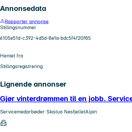
Annonsedata
Rapporter annonse
Stillingsnummer
6105e51d-c392-4d5d-8e1a-bdc5f4f20f85
Hentet fra
Stillingsregistrering
Lignende annonser
Gjør vinterdrømmen til en jobb. Servic
Servicemedarbeider Skistua NesfjelletAlpin