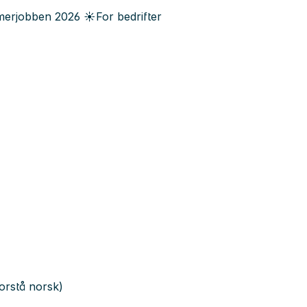
erjobben
2026
☀️
For bedrifter
orstå norsk)