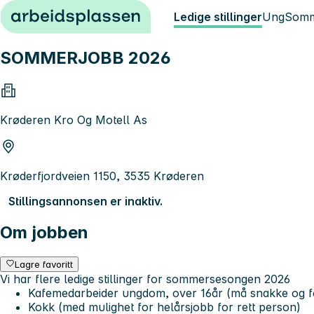
Hopp til innhold
Ledige stillinger
Ung
Somm
SOMMERJOBB 2026
Krøderen Kro Og Motell As
Krøderfjordveien 1150, 3535 Krøderen
Stillingsannonsen er inaktiv.
Om jobben
Lagre favoritt
Vi har flere ledige stillinger for sommersesongen 2026
Kafemedarbeider ungdom, over 16år (må snakke og f
Kokk (med mulighet for helårsjobb for rett person)