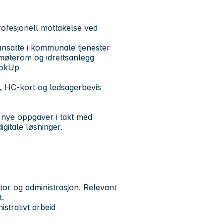
rofesjonell mottakelse ved
ansatte i kommunale tjenester
møterom og idrettsanlegg
ookUp
t, HC-kort og ledsagerbevis
t nye oppgaver i takt med
gitale løsninger.
tor og administrasjon. Relevant
.
istrativt arbeid