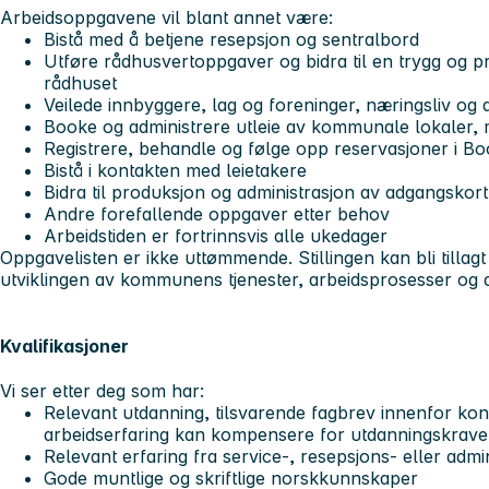
Arbeidsoppgavene vil blant annet være:
Bistå med å betjene resepsjon og sentralbord
Utføre rådhusvertoppgaver og bidra til en trygg og p
rådhuset
Veilede innbyggere, lag og foreninger, næringsliv og 
Booke og administrere utleie av kommunale lokaler, 
Registrere, behandle og følge opp reservasjoner i B
Bistå i kontakten med leietakere
Bidra til produksjon og administrasjon av adgangskor
Andre forefallende oppgaver etter behov
Arbeidstiden er fortrinnsvis alle ukedager
Oppgavelisten er ikke uttømmende. Stillingen kan bli tillag
utviklingen av kommunens tjenester, arbeidsprosesser og di
Kvalifikasjoner
Vi ser etter deg som har:
Relevant utdanning, tilsvarende fagbrev innenfor kon
arbeidserfaring kan kompensere for utdanningskravet
Relevant erfaring fra service-, resepsjons- eller admin
Gode muntlige og skriftlige norskkunnskaper