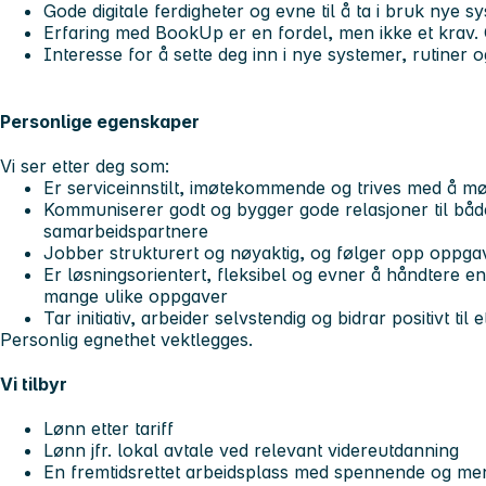
Gode digitale ferdigheter og evne til å ta i bruk nye s
Erfaring med BookUp er en fordel, men ikke et krav. Op
Interesse for å sette deg inn i nye systemer, rutiner
Personlige egenskaper
Vi ser etter deg som:
Er serviceinnstilt, imøtekommende og trives med å 
Kommuniserer godt og bygger gode relasjoner til båd
samarbeidspartnere
Jobber strukturert og nøyaktig, og følger opp oppgav
Er løsningsorientert, fleksibel og evner å håndtere e
mange ulike oppgaver
Tar initiativ, arbeider selvstendig og bidrar positivt til 
Personlig egnethet vektlegges.
Vi tilbyr
Lønn etter tariff
Lønn jfr. lokal avtale ved relevant videreutdanning
En fremtidsrettet arbeidsplass med spennende og me