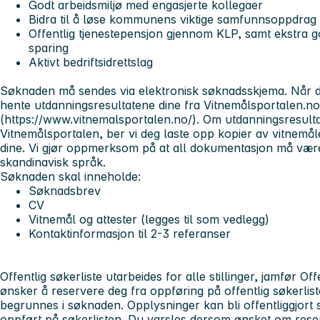
Godt arbeidsmiljø med engasjerte kollegaer
Bidra til å løse kommunens viktige samfunnsoppdrag
Offentlig tjenestepensjon gjennom KLP, samt ekstra go
sparing
Aktivt bedriftsidrettslag
Søknaden må sendes via elektronisk søknadsskjema. Når du 
hente utdanningsresultatene dine fra Vitnemålsportalen.no
(https://www.vitnemalsportalen.no/). Om utdanningsresultate
Vitnemålsportalen, ber vi deg laste opp kopier av vitnemål
dine. Vi gjør oppmerksom på at all dokumentasjon må være
skandinavisk språk.
Søknaden skal inneholde:
Søknadsbrev
CV
Vitnemål og attester (legges til som vedlegg)
Kontaktinformasjon til 2-3 referanser
Offentlig søkerliste utarbeides for alle stillinger, jamfør 
ønsker å reservere deg fra oppføring på offentlig søkerli
begrunnes i søknaden. Opplysninger kan bli offentliggjort 
oppført på søkerlisten. Du varsles dersom ønsket om reserva