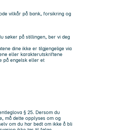
de vilkår på bank, forsikring og
søker på stillingen, ber vi deg
ne dine ikke er tilgjengelige via
ene eller karakterutskriftene
 på engelsk eller et
Offentleglova § 25. Dersom du
ste, må dette opplyses om og
selv om du har bedt om ikke å bli
sjon ikke tas til følge.