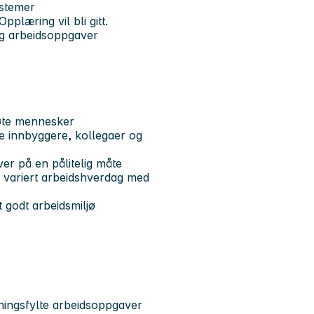
ystemer
plæring vil bli gitt.
 og arbeidsoppgaver
møte mennesker
e innbyggere, kollegaer og
er på en pålitelig måte
n variert arbeidshverdag med
et godt arbeidsmiljø
ningsfylte arbeidsoppgaver