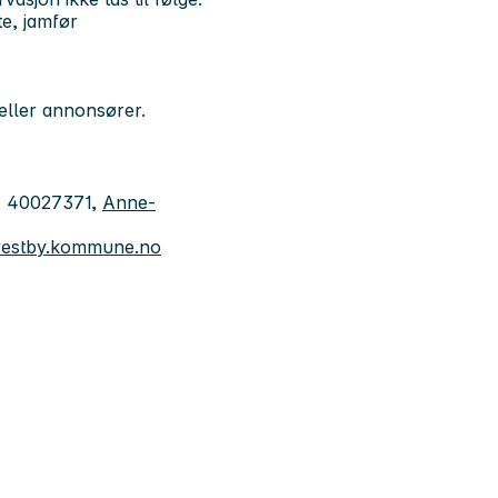
te, jamfør
 eller annonsører.
e, 40027371,
Anne-
@vestby.kommune.no