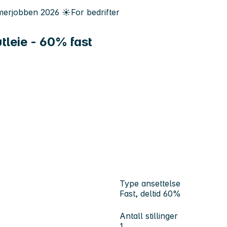
erjobben
2026
☀️
For bedrifter
tleie - 60% fast
Type ansettelse
Fast, deltid 60%
Antall stillinger
1