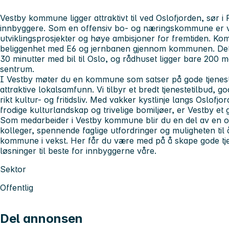
Vestby kommune ligger attraktivt til ved Oslofjorden, sør i
innbyggere. Som en offensiv bo- og næringskommune er vi
utviklingsprosjekter og høye ambisjoner for fremtiden. K
beliggenhet med E6 og jernbanen gjennom kommunen. Det 
30 minutter med bil til Oslo, og rådhuset ligger bare 200 m
sentrum.
I Vestby møter du en kommune som satser på gode tjeneste
attraktive lokalsamfunn. Vi tilbyr et bredt tjenestetilbud, 
rikt kultur- og fritidsliv. Med vakker kystlinje langs Oslofjor
frodige kulturlandskap og trivelige bomiljøer, er Vestby et 
Som medarbeider i Vestby kommune blir du en del av en o
kolleger, spennende faglige utfordringer og muligheten til å
kommune i vekst. Her får du være med på å skape gode tje
løsninger til beste for innbyggerne våre.
Sektor
Offentlig
Del annonsen