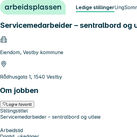
Hopp til innhold
Ledige stillinger
Ung
Somm
Servicemedarbeider – sentralbord og u
Eiendom, Vestby kommune
Rådhusgata 1, 1540 Vestby
Om jobben
Lagre favoritt
Stillingstittel
Servicemedarbeider – sentralbord og utleie
Arbeidstid
Dagtid, ukedager