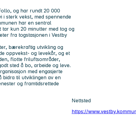
 Follo, og har rundt 20 000
 i sterk vekst, med spennende
ommunen har en sentral
tar kun 20 minutter med tog og
eter fra togstasjonen i Vestby
r, bærekraftig utvikling og
gode oppvekst- og levekår, og et
den, flotte friluftsområder,
godt sted å bo, arbeide og leve.
rganisasjon med engasjerte
 bidra til utviklingen av en
nester og framtidsrettede
Nettsted
https://www.vestby.kommu