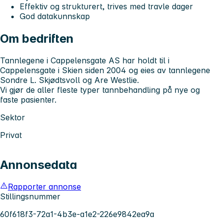
Effektiv og strukturert, trives med travle dager
God datakunnskap
Om bedriften
Tannlegene i Cappelensgate AS har holdt til i
Cappelensgate i Skien siden 2004 og eies av tannlegene
Sondre L. Skjødtsvoll og Are Westlie.
Vi gjør de aller fleste typer tannbehandling på nye og
faste pasienter.
Sektor
Privat
Annonsedata
Rapporter annonse
Stillingsnummer
60f618f3-72a1-4b3e-a1e2-226e9842ea9a