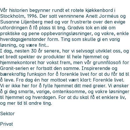
Vår historien begynner rundt et rotete kjøkkenbord i
Stockholm, 1996. Der satt venninnene Anett Jorméus og
Susanne Liljenberg med og var frustrerte over den evige
utfordringen å få plass til ting. Gradvis tok en idé om
praktiske og pene oppbevaringsløsninger, og vakre, enkle
hverdagsgjenstander form. Ting som skulle gi en varig
løsning, og være fint...
I dag, nesten 30 år senere, har vi selvsagt utviklet oss, og
et bredt spekter av produkter til hele hjemmet og
hjemmekontoret har vokst frem, men vår grunnfilosofi for
Granit-serien er fortsatt den samme. Inspirerende og
bærekraftig funksjon for å forenkle livet for at du får tid til
å leve. Fra dag én har mottoet vært klart: Forenkle livet.
Vi er ikke her for å fylle hjemmet ditt med greier. Vi ønsker
å gi deg smarte, varige, omtenksomme, og vakre løsninger
til hjemmet og hverdagen. For at du skal få et enklere liv,
og mer tid til andre ting.
Sektor
Privat