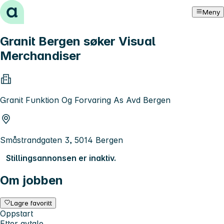
Hopp til innhold
Meny
Granit Bergen søker Visual
Merchandiser
Granit Funktion Og Forvaring As Avd Bergen
Småstrandgaten 3, 5014 Bergen
Stillingsannonsen er inaktiv.
Om jobben
Lagre favoritt
Oppstart
Etter avtale