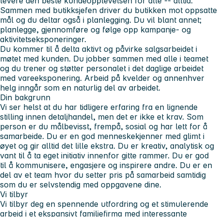
levere den beste kundeopplevelsen for alle -- alltid.
Sammen med butikksjefen driver du butikken mot oppsatte
mål og du deltar også i planlegging. Du vil blant annet;
planlegge, gjennomføre og følge opp kampanje- og
aktivitetseksponeringer.
Du kommer til å delta aktivt og påvirke salgsarbeidet i
møtet med kunden. Du jobber sammen med alle i teamet
og du trener og støtter personalet i det daglige arbeidet
med vareeksponering. Arbeid på kvelder og annenhver
helg inngår som en naturlig del av arbeidet.
Din bakgrunn
Vi ser helst at du har tidligere erfaring fra en lignende
stilling innen detaljhandel, men det er ikke et krav. Som
person er du målbevisst, frempå, sosial og har lett for å
samarbeide. Du er en god menneskekjenner med glimt i
øyet og gir alltid det lille ekstra. Du er kreativ, analytisk og
vant til å ta eget initiativ innenfor gitte rammer. Du er god
til å kommunisere, engasjere og inspirere andre. Du er en
del av et team hvor du setter pris på samarbeid samtidig
som du er selvstendig med oppgavene dine.
Vi tilbyr
Vi tilbyr deg en spennende utfordring og et stimulerende
arbeid i et ekspansivt familiefirma med interessante