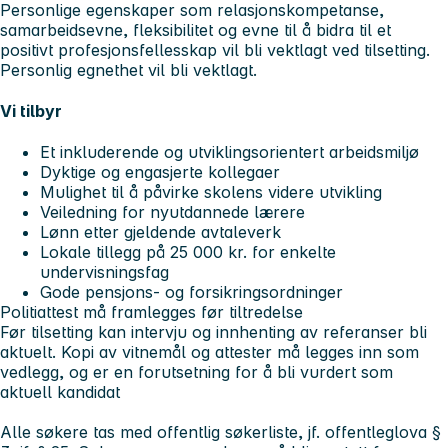
Personlige egenskaper som relasjonskompetanse,
samarbeidsevne, fleksibilitet og evne til å bidra til et
positivt profesjonsfellesskap vil bli vektlagt ved tilsetting.
Personlig egnethet vil bli vektlagt.
Vi tilbyr
Et inkluderende og utviklingsorientert arbeidsmiljø
Dyktige og engasjerte kollegaer
Mulighet til å påvirke skolens videre utvikling
Veiledning for nyutdannede lærere
Lønn etter gjeldende avtaleverk
Lokale tillegg på 25 000 kr. for enkelte
undervisningsfag
Gode pensjons- og forsikringsordninger
Politiattest må framlegges før tiltredelse
Før tilsetting kan intervju og innhenting av referanser bli
aktuelt. Kopi av vitnemål og attester må legges inn som
vedlegg, og er en forutsetning for å bli vurdert som
aktuell kandidat
Alle søkere tas med offentlig søkerliste, jf. offentleglova §