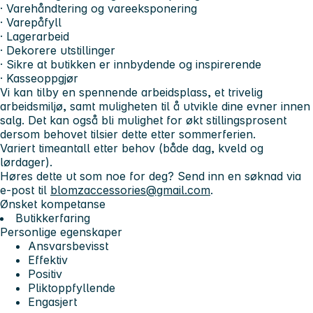
· Varehåndtering og vareeksponering
· Varepåfyll
· Lagerarbeid
· Dekorere utstillinger
· Sikre at butikken er innbydende og inspirerende
· Kasseoppgjør
Vi kan tilby en spennende arbeidsplass, et trivelig
arbeidsmiljø, samt muligheten til å utvikle dine evner innen
salg. Det kan også bli mulighet for økt stillingsprosent
dersom behovet tilsier dette etter sommerferien.
Variert timeantall etter behov (både dag, kveld og
lørdager).
Høres dette ut som noe for deg? Send inn en søknad via
e-post til
blomzaccessories@gmail.com
.
Ønsket kompetanse
Butikkerfaring
Personlige egenskaper
Ansvarsbevisst
Effektiv
Positiv
Pliktoppfyllende
Engasjert