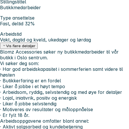
Stillingstittel
Butikkmedarbeider
Type ansettelse
Fast, deltid 32%
Arbeidstid
Vakt, dagtid og kveld, ukedager og lørdag
Vis flere detaljer
Blomz Accessories søker ny butikkmedarbeider til vår
butikk i Oslo sentrum.
Vi søker deg som:
· Har god arbeidskapasitet i sommerferien samt videre til
høsten
· Butikkerfaring er en fordel
· Liker å jobbe i et høyt tempo
· Arbeidsom, ryddig, selvstendig og med øye for detaljer
· Lojal, iniativrik, positiv og energisk
· Liker å jobbe selvstendig
· Motiveres av resultater og måloppnåelse
· Er fylt 18 år.
Arbeidsoppgavene omfatter blant annet:
· Aktivt salgsarbeid og kundebetjening