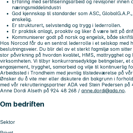
Erfaring med sertifiseringsarbeid og revisjoner innen 
næringsmiddelindustri
God kjennskap til standarder som ASC, GlobalG.A.P.,
ønskelig.
Er strukturert, selvstendig og trygg i lederrollen.
Er praktisk anlagt, proaktiv og liker å være tett på dr
Kommuniserer godt på norsk og engelsk, både skriftli
Hos Norcod får du en sentral lederrolle i et selskap med 
beslutningsveier. Du blir del av et sterkt fagmiljø som sitte
stor påvirkning på hvordan kvalitet, HMS, mattrygghet og b
virksomheten. Vi tilbyr konkurransedyktige betingelser, et 
engasjement, trygghet, samarbeid og vilje til kontinuerlig f
Arbeidssted i Trondheim med jevnlig tilstedeværelse på vår
Ønsker du å vite mer eller diskutere din bakgrunn i forhold t
med vår rekrutteringspartner ADA ved Stein Pedersen på 
Anne Dordi Alseth på 924 48 268 /
anne.dordi@ada.no
.
Om bedriften
Sektor
Privat