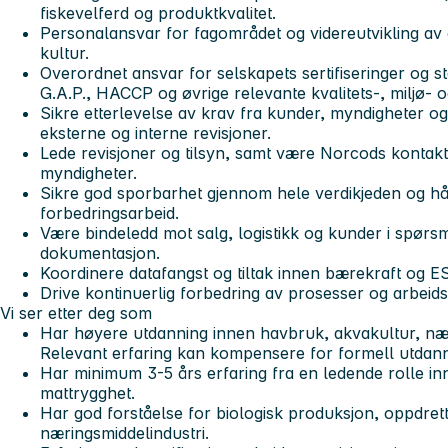
fiskevelferd og produktkvalitet.
Personalansvar for fagområdet og videreutvikling a
kultur.
Overordnet ansvar for selskapets sertifiseringer og 
G.A.P., HACCP og øvrige relevante kvalitets-, miljø- 
Sikre etterlevelse av krav fra kunder, myndigheter og
eksterne og interne revisjoner.
Lede revisjoner og tilsyn, samt være Norcods kontak
myndigheter.
Sikre god sporbarhet gjennom hele verdikjeden og hå
forbedringsarbeid.
Være bindeledd mot salg, logistikk og kunder i spørsmål
dokumentasjon.
Koordinere datafangst og tiltak innen bærekraft og E
Drive kontinuerlig forbedring av prosesser og arbeid
Vi ser etter deg som
Har høyere utdanning innen havbruk, akvakultur, næri
Relevant erfaring kan kompensere for formell utdann
Har minimum 3-5 års erfaring fra en ledende rolle in
mattrygghet.
Har god forståelse for biologisk produksjon, oppdret
næringsmiddelindustri.