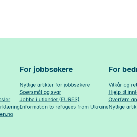
For jobbsøkere
For bedr
Nyttige artikler for jobbsøkere
Vilkår og ret
Spørsmål og svar
Hjelp til inn
sler
Jobbe i utlandet (EURES)
Overføre a
erklæring
Information to refugees from Ukraine
Nyttige artik
sen.no