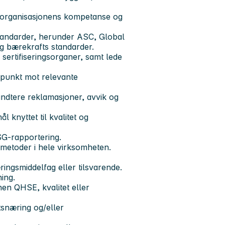
v organisasjonens kompetanse og
standarder, herunder ASC, Global
og bærekrafts standarder.
 sertifiseringsorganer, samt lede
tpunkt mot relevante
ndtere reklamasjoner, avvik og
 knyttet til kvalitet og
SG-rapportering.
smetoder i hele virksomheten.
ngsmiddelfag eller tilsvarende.
ing.
nen QHSE, kvalitet eller
tsnæring og/eller