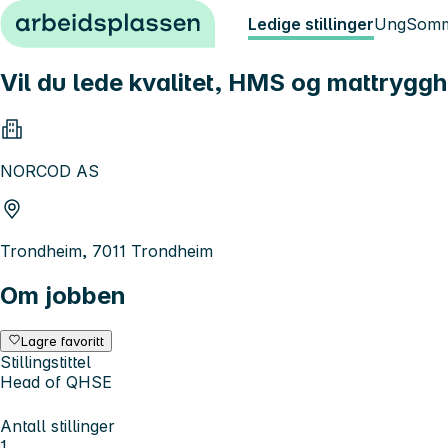
Hopp til innhold
Ledige stillinger
Ung
Somm
Vil du lede kvalitet, HMS og mattrygg
NORCOD AS
Trondheim, 7011 Trondheim
Om jobben
Lagre favoritt
Stillingstittel
Head of QHSE
Antall stillinger
1