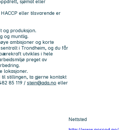
oppdrett, sjømat eller
 HACCP eller tilsvarende er
ift og produksjon.
g og muntlig.
høye ambisjoner og korte
r sentralt i Trondheim, og du får
ærekraft utvikles i hele
arbeidsmiljø preget av
orbedring.
e lokasjoner.
il stillingen, ta gjerne kontakt
482 85 119 /
stein@ada.no
eller
Nettsted
http://www.norcod.no/