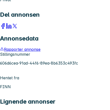
Del annonsen
Annonsedata
Rapporter annonse
Stillingsnummer
606d6cea-91ad-44f6-89ea-8b6353c493fc
Hentet fra
FINN
Lignende annonser