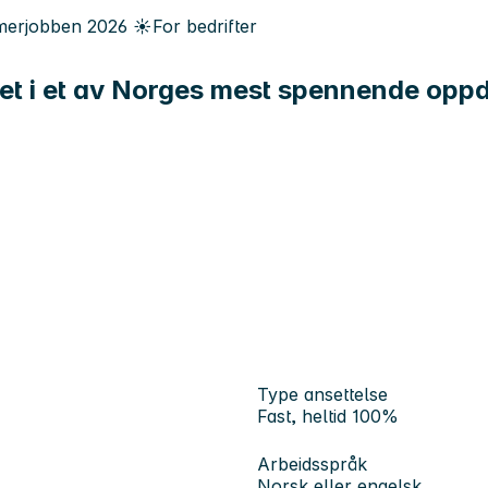
erjobben
2026
☀️
For bedrifter
het i et av Norges mest spennende opp
Type ansettelse
Fast, heltid 100%
Arbeidsspråk
Norsk eller engelsk