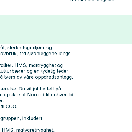
l, sterke fagmiljøer og
havbruk, fra sjøanleggene langs
valitet, HMS, mattrygghet og
ulturbærer og en tydelig leder
på tvers av våre oppdrettsanlegg,
ærelse. Du vil jobbe tett på
og sikre at Norcod til enhver tid
r.
til COO.
gruppen, inkludert
et, HMS, matvaretrygghet,