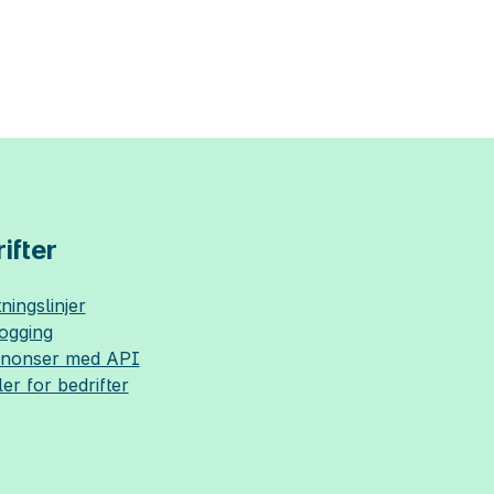
ifter
ningslinjer
logging
nnonser med API
ler for bedrifter