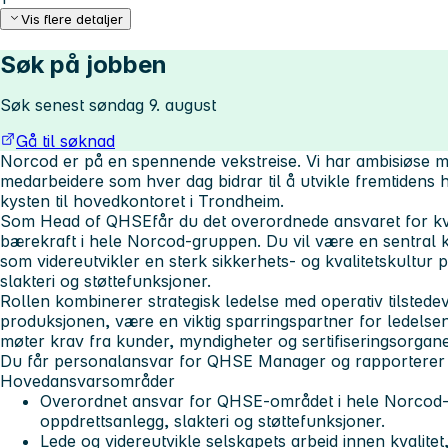
Vis flere detaljer
Søk på jobben
Søk senest søndag 9. august
Gå til søknad
Norcod er på en spennende vekstreise. Vi har ambisiøse må
medarbeidere som hver dag bidrar til å utvikle fremtidens 
kysten til hovedkontoret i Trondheim.
Som
Head of QHSE
får du det overordnede ansvaret for k
bærekraft i hele Norcod-gruppen. Du vil være en sentral k
som videreutvikler en sterk sikkerhets- og kvalitetskultur 
slakteri og støttefunksjoner.
Rollen kombinerer strategisk ledelse med operativ tilstedev
produksjonen, være en viktig sparringspartner for ledelsen 
møter krav fra kunder, myndigheter og sertifiseringsorgane
Du får personalansvar for QHSE Manager og rapporterer 
Hovedansvarsområder
Overordnet ansvar for QHSE-området i hele Norcod-
oppdrettsanlegg, slakteri og støttefunksjoner.
Lede og videreutvikle selskapets arbeid innen kvalit