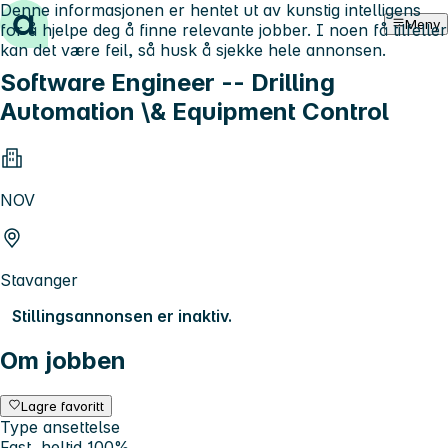
Denne informasjonen er hentet ut av kunstig intelligens
Hopp til innhold
Meny
for å hjelpe deg å finne relevante jobber. I noen få tilfeller
kan det være feil, så husk å sjekke hele annonsen.
Software Engineer -- Drilling
Automation \& Equipment Control
NOV
Stavanger
Stillingsannonsen er inaktiv.
Om jobben
Lagre favoritt
Type ansettelse
Fast, heltid 100%