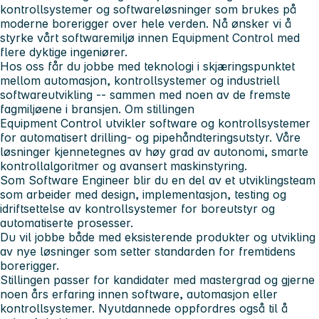
kontrollsystemer og softwareløsninger som brukes på
moderne borerigger over hele verden. Nå ønsker vi å
styrke vårt softwaremiljø innen Equipment Control med
flere dyktige ingeniører.
Hos oss får du jobbe med teknologi i skjæringspunktet
mellom automasjon, kontrollsystemer og industriell
softwareutvikling -- sammen med noen av de fremste
fagmiljøene i bransjen. Om stillingen
Equipment Control utvikler software og kontrollsystemer
for automatisert drilling- og pipehåndteringsutstyr. Våre
løsninger kjennetegnes av høy grad av autonomi, smarte
kontrollalgoritmer og avansert maskinstyring.
Som Software Engineer blir du en del av et utviklingsteam
som arbeider med design, implementasjon, testing og
idriftsettelse av kontrollsystemer for boreutstyr og
automatiserte prosesser.
Du vil jobbe både med eksisterende produkter og utvikling
av nye løsninger som setter standarden for fremtidens
borerigger.
Stillingen passer for kandidater med mastergrad og gjerne
noen års erfaring innen software, automasjon eller
kontrollsystemer. Nyutdannede oppfordres også til å