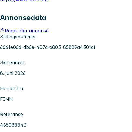
Annonsedata
Rapporter annonse
Stillingsnummer
6061e06d-db6e-407a-a003-85889a4301af
Sist endret
8. juni 2026
Hentet fra
FINN
Referanse
465088843