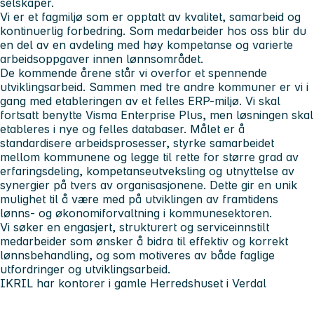
selskaper.
Vi er et fagmiljø som er opptatt av kvalitet, samarbeid og
kontinuerlig forbedring. Som medarbeider hos oss blir du
en del av en avdeling med høy kompetanse og varierte
arbeidsoppgaver innen lønnsområdet.
De kommende årene står vi overfor et spennende
utviklingsarbeid. Sammen med tre andre kommuner er vi i
gang med etableringen av et felles ERP-miljø. Vi skal
fortsatt benytte Visma Enterprise Plus, men løsningen skal
etableres i nye og felles databaser. Målet er å
standardisere arbeidsprosesser, styrke samarbeidet
mellom kommunene og legge til rette for større grad av
erfaringsdeling, kompetanseutveksling og utnyttelse av
synergier på tvers av organisasjonene. Dette gir en unik
mulighet til å være med på utviklingen av framtidens
lønns- og økonomiforvaltning i kommunesektoren.
Vi søker en engasjert, strukturert og serviceinnstilt
medarbeider som ønsker å bidra til effektiv og korrekt
lønnsbehandling, og som motiveres av både faglige
utfordringer og utviklingsarbeid.
IKRIL har kontorer i gamle Herredshuset i Verdal