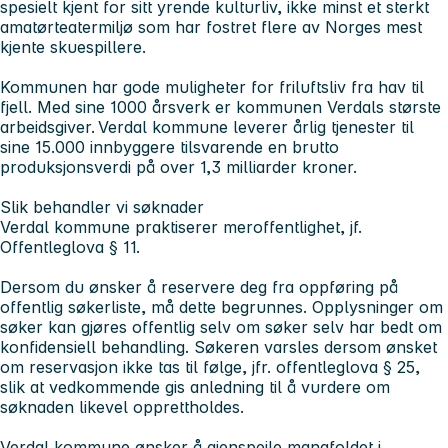
spesielt kjent for sitt yrende kulturliv, ikke minst et sterkt
amatørteatermiljø som har fostret flere av Norges mest
kjente skuespillere.
Kommunen har gode muligheter for friluftsliv fra hav til
fjell. Med sine 1000 årsverk er kommunen Verdals største
arbeidsgiver. Verdal kommune leverer årlig tjenester til
sine 15.000 innbyggere tilsvarende en brutto
produksjonsverdi på over 1,3 milliarder kroner.
Slik behandler vi søknader
Verdal kommune praktiserer meroffentlighet, jf.
Offentleglova § 11.
Dersom du ønsker å reservere deg fra oppføring på
offentlig søkerliste, må dette begrunnes. Opplysninger om
søker kan gjøres offentlig selv om søker selv har bedt om
konfidensiell behandling. Søkeren varsles dersom ønsket
om reservasjon ikke tas til følge, jfr. offentleglova § 25,
slik at vedkommende gis anledning til å vurdere om
søknaden likevel opprettholdes.
Verdal kommune ønsker å gjenspeile mangfoldet i