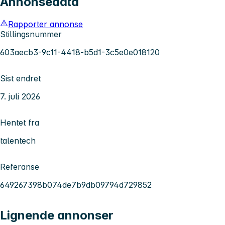
Annonsedata
Rapporter annonse
Stillingsnummer
603aecb3-9c11-4418-b5d1-3c5e0e018120
Sist endret
7. juli 2026
Hentet fra
talentech
Referanse
649267398b074de7b9db09794d729852
Lignende annonser