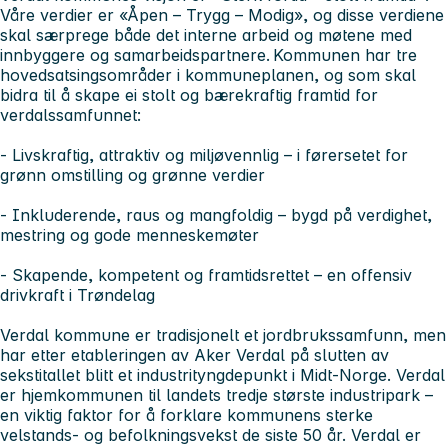
Våre verdier er «Åpen – Trygg – Modig», og disse verdiene
skal særprege både det interne arbeid og møtene med
innbyggere og samarbeidspartnere. Kommunen har tre
hovedsatsingsområder i kommuneplanen, og som skal
bidra til å skape ei stolt og bærekraftig framtid for
verdalssamfunnet:
- Livskraftig, attraktiv og miljøvennlig – i førersetet for
grønn omstilling og grønne verdier
- Inkluderende, raus og mangfoldig – bygd på verdighet,
mestring og gode menneskemøter
- Skapende, kompetent og framtidsrettet – en offensiv
drivkraft i Trøndelag
Verdal kommune er tradisjonelt et jordbrukssamfunn, men
har etter etableringen av Aker Verdal på slutten av
sekstitallet blitt et industrityngdepunkt i Midt-Norge. Verdal
er hjemkommunen til landets tredje største industripark –
en viktig faktor for å forklare kommunens sterke
velstands- og befolkningsvekst de siste 50 år. Verdal er