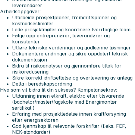
leverandører
Arbeidsoppgaver:
Utarbeide prosjektplaner, fremdriftsplaner og
kostnadsestimater
Lede prosjektmøter og koordinere tverrfaglige team
Følge opp entreprenører, leverandører og
konsulenter
Utføre tekniske vurderinger og godkjenne løsninger
Dokumentere endringer og sikre oppdatert teknisk
dokumentasjon
Bidra til risikoanalyser og gjennomføre tiltak for
risikoredusering
Sikre korrekt idriftsettelse og overlevering av anlegg
Delta i beredskapsordning
Hva som vil bidra til din suksess?
Kompetansekrav:
Utdanning innen elkraft, elektro eller tilsvarende
(bachelor/master/fagskole med Energimontør
sertifikat )
Erfaring med prosjektledelse innen kraftforsyning
eller energisektoren
God kjennskap til relevante forskrifter (f.eks. FEF,
NEK-standarder)