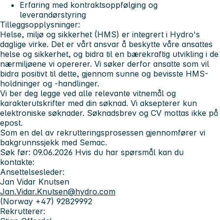
Erfaring med kontraktsoppfølging og
leverandørstyring
Tilleggsopplysninger:
Helse, miljø og sikkerhet (HMS) er integrert i Hydro's
daglige virke. Det er vårt ansvar å beskytte våre ansattes
helse og sikkerhet, og bidra til en bærekraftig utvikling i de
nærmiljøene vi opererer. Vi søker derfor ansatte som vil
bidra positivt til dette, gjennom sunne og bevisste HMS-
holdninger og -handlinger.
Vi ber deg legge ved alle relevante vitnemål og
karakterutskrifter med din søknad. Vi aksepterer kun
elektroniske søknader. Søknadsbrev og CV mottas ikke på
epost.
Som en del av rekrutteringsprosessen gjennomfører vi
bakgrunnssjekk med Semac.
Søk før: 09.06.2026
Hvis du har spørsmål kan du
kontakte:
Ansettelsesleder:
Jan Vidar Knutsen
Jan.Vidar.Knutsen@hydro.com
(Norway +47) 92829992
Rekrutterer: