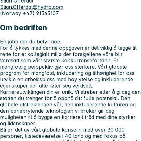
Stian Offerdal
Stian.Offerdal@hydro.com
(Norway +47) 91363107
Om bedriften
En jobb der du betyr noe.
For å lykkes med denne oppgaven er det viktig å legge til
rette for et kollegialt miljø der forskjellene våre blir
verdsatt som vårt største konkurransefortrinn. Et
mangfoldig perspektiv gjør oss sterkere. Vårt globale
program for mangfold, inkludering og tilhørighet lar oss
utvikle en arbeidsplass med høy ytelse og inkluderende
egenskaper der alle føler seg verdsatt.
Karriereutviklingen din er unik. Vi streber etter å gi deg den
støtten du trenger for å oppnå ditt fulle potensial. Den
globale utstrekningen vår, den inkluderende kulturen og
den banebrytende teknologien vi bruker gir deg
muligheten til å bygge en karriere i tråd med dine styrker
og lidenskaper.
Bli en del av vårt globale konsern med over 30 000
personer, tilstedeværelse i 40 land og med fokus på