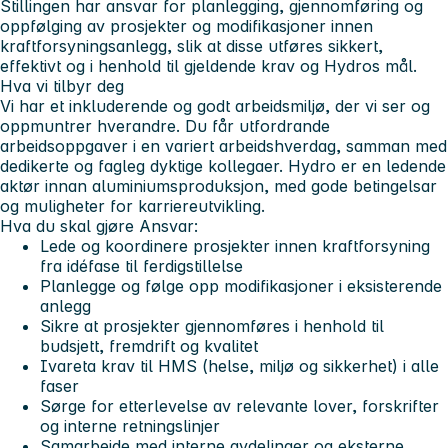
Stillingen har ansvar for planlegging, gjennomføring og
oppfølging av prosjekter og modifikasjoner innen
kraftforsyningsanlegg, slik at disse utføres sikkert,
effektivt og i henhold til gjeldende krav og Hydros mål.
Hva vi tilbyr deg
Vi har et inkluderende og godt arbeidsmiljø, der vi ser og
oppmuntrer hverandre. Du får utfordrande
arbeidsoppgaver i en variert arbeidshverdag, samman med
dedikerte og fagleg dyktige kollegaer. Hydro er en ledende
aktør innan aluminiumsproduksjon, med gode betingelsar
og muligheter for karriereutvikling.
Hva du skal gjøre
Ansvar:
Lede og koordinere prosjekter innen kraftforsyning
fra idéfase til ferdigstillelse
Planlegge og følge opp modifikasjoner i eksisterende
anlegg
Sikre at prosjekter gjennomføres i henhold til
budsjett, fremdrift og kvalitet
Ivareta krav til HMS (helse, miljø og sikkerhet) i alle
faser
Sørge for etterlevelse av relevante lover, forskrifter
og interne retningslinjer
Samarbeide med interne avdelinger og eksterne