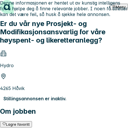
Denne informasjonen er hentet ut av kunstig intelligens
Hopp til innhold
Meny
for å hjelpe deg å finne relevante jobber. I noen få tilfeller
kan det være feil, så husk å sjekke hele annonsen.
Er du vår nye Prosjekt- og
Modifikasjonsansvarlig for våre
høyspent- og likeretteranlegg?
Hydro
4265 Håvik
Stillingsannonsen er inaktiv.
Om jobben
Lagre favoritt