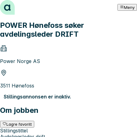
Hopp til innhold
Meny
POWER Hønefoss søker
avdelingsleder DRIFT
Power Norge AS
3511 Hønefoss
Stillingsannonsen er inaktiv.
Om jobben
Lagre favoritt
Stillingstittel
Avdelingsleder drift