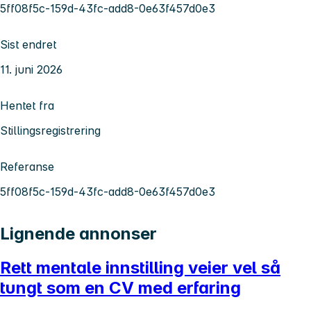
5ff08f5c-159d-43fc-add8-0e63f457d0e3
Sist endret
11. juni 2026
Hentet fra
Stillingsregistrering
Referanse
5ff08f5c-159d-43fc-add8-0e63f457d0e3
Lignende annonser
Rett mentale innstilling veier vel så
tungt som en CV med erfaring