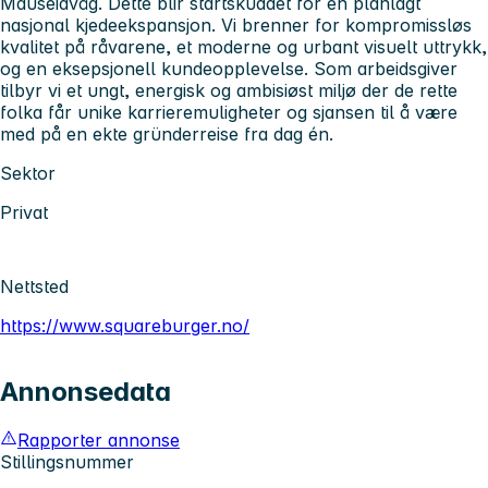
Mauseidvåg. Dette blir startskuddet for en planlagt
nasjonal kjedeekspansjon. Vi brenner for kompromissløs
kvalitet på råvarene, et moderne og urbant visuelt uttrykk,
og en eksepsjonell kundeopplevelse. Som arbeidsgiver
tilbyr vi et ungt, energisk og ambisiøst miljø der de rette
folka får unike karrieremuligheter og sjansen til å være
med på en ekte gründerreise fra dag én.
Sektor
Privat
Nettsted
https://www.squareburger.no/
Annonsedata
Rapporter annonse
Stillingsnummer