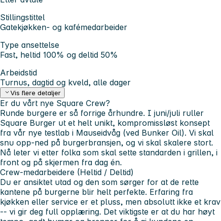
Stillingstittel
Gatekjøkken- og kafémedarbeider
Type ansettelse
Fast, heltid 100% og deltid 50%
Arbeidstid
Turnus, dagtid og kveld, alle dager
Vis flere detaljer
Er du vårt nye Square Crew?
Runde burgere er så forrige århundre.
I juni/juli ruller
Square Burger ut et helt unikt, kompromissløst konsept
fra vår nye testlab i Mauseidvåg (ved Bunker Oil). Vi skal
snu opp-ned på burgerbransjen, og vi skal skalere stort.
Nå leter vi etter folka som skal sette standarden i grillen, i
front og på skjermen fra dag én.
Crew-medarbeidere (Heltid / Deltid)
​Du er ansiktet utad og den som sørger for at de rette
kantene på burgerne blir helt perfekte. Erfaring fra
kjøkken eller service er et pluss, men absolutt ikke et krav
-- vi gir deg full opplæring. Det viktigste er at du har høyt