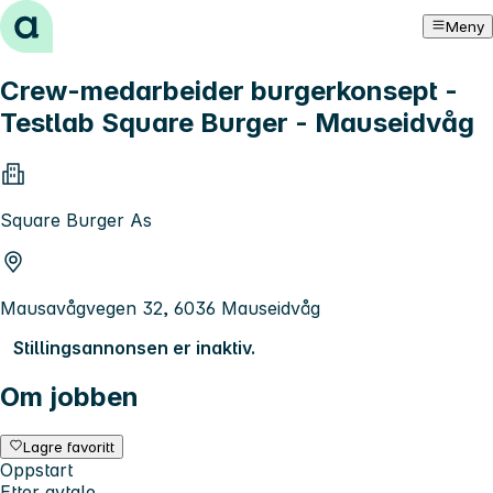
Hopp til innhold
Meny
Crew-medarbeider burgerkonsept -
Testlab Square Burger - Mauseidvåg
Square Burger As
Mausavågvegen 32, 6036 Mauseidvåg
Stillingsannonsen er inaktiv.
Om jobben
Lagre favoritt
Oppstart
Etter avtale