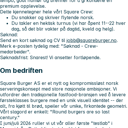
tempo, godt humør og brenner for å gi kundene en
premium opplevelse.
Dette kjennetegner hele vårt Square Crew:
​Du snakker og skriver flytende norsk.
​Du takler en hektisk turnus (vi har åpent 11--22 hver
dag, så det blir vakter på dagtid, kveld og helg).
Søknad:
Send en kort søknad og CV til
jobb@squareburger.no
.
Merk e-posten tydelig med: "Søknad - Crew-
medarbeider".
Søknadsfrist:
Snarest! Vi ansetter fortløpende.
Om bedriften
​Square Burger AS er et nytt og kompromissløst norsk
serveringskonsept med store nasjonale ambisjoner. Vi
utfordrer den tradisjonelle fastfood-bransjen ved å levere
førsteklasses burgere med en unik visuell identitet -- der
alt, fra kjøtt til brød, speiler vår unike, firkantede geometri.
Vårt slagord er enkelt: "Round burgers are so last
century."
​I juni/juli 2026 ruller vi ut vår aller første "testlab" i