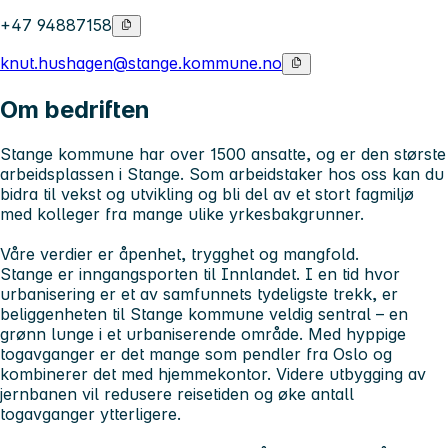
+47 94887158
knut.hushagen@stange.kommune.no
Om bedriften
Stange kommune har over 1500 ansatte, og er den største
arbeidsplassen i Stange. Som arbeidstaker hos oss kan du
bidra til vekst og utvikling og bli del av et stort fagmiljø
med kolleger fra mange ulike yrkesbakgrunner.
Våre verdier er åpenhet, trygghet og mangfold.
Stange er inngangsporten til Innlandet. I en tid hvor
urbanisering er et av samfunnets tydeligste trekk, er
beliggenheten til Stange kommune veldig sentral – en
grønn lunge i et urbaniserende område. Med hyppige
togavganger er det mange som pendler fra Oslo og
kombinerer det med hjemmekontor. Videre utbygging av
jernbanen vil redusere reisetiden og øke antall
togavganger ytterligere.