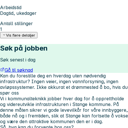
Arbeidstid
Dagtid, ukedager
Antall stillinger
1
Vis flere detaljer
Søk på jobben
Søk senest i dag
Gå til søknad
Kan du forestille deg en hverdag uten nødvendig
infrastruktur? Ingen veier, ingen vannforsyning, ingen
avløpssystemer. Ikke akkurat et drømmested å bo, hvis du
spør oss
Vi i kommunalteknikk jobber hver dag for å opprettholde
og videreutvikle infrastrukturen i Stange kommune. På
denne måten sikrer vi gode levevilkår for våre innbyggere,
både nå og i fremtiden, slik at Stange kan fortsette å vokse
og være den attraktive kommunen den er i dag.
Så, hva kan du forvente hos oss?