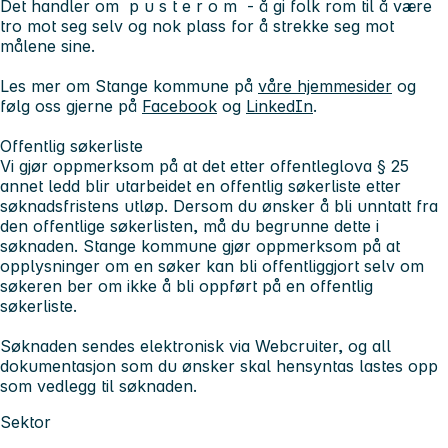
Det handler om p u s t e r o m - å gi folk rom til å være
tro mot seg selv og nok plass for å strekke seg mot
målene sine.
Les mer om Stange kommune på
våre hjemmesider
og
følg oss gjerne på
Facebook
og
LinkedIn
.
Offentlig søkerliste
Vi gjør oppmerksom på at det etter offentleglova § 25
annet ledd blir utarbeidet en offentlig søkerliste etter
søknadsfristens utløp. Dersom du ønsker å bli unntatt fra
den offentlige søkerlisten, må du begrunne dette i
søknaden. Stange kommune gjør oppmerksom på at
opplysninger om en søker kan bli offentliggjort selv om
søkeren ber om ikke å bli oppført på en offentlig
søkerliste.
Søknaden sendes elektronisk via Webcruiter, og all
dokumentasjon som du ønsker skal hensyntas lastes opp
som vedlegg til søknaden.
Sektor