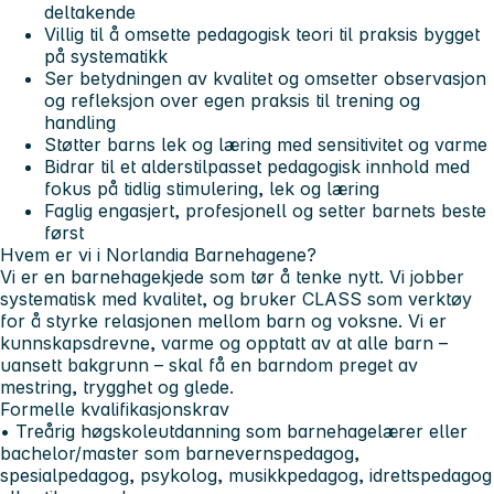
deltakende
Villig til å omsette pedagogisk teori til praksis bygget
på systematikk
Ser betydningen av kvalitet og omsetter observasjon
og refleksjon over egen praksis til trening og
handling
Støtter barns lek og læring med sensitivitet og varme
Bidrar til et alderstilpasset pedagogisk innhold med
fokus på tidlig stimulering, lek og læring
Faglig engasjert, profesjonell og setter barnets beste
først
Hvem er vi i Norlandia Barnehagene?
Vi er en barnehagekjede som tør å tenke nytt. Vi jobber
systematisk med kvalitet, og bruker CLASS som verktøy
for å styrke relasjonen mellom barn og voksne. Vi er
kunnskapsdrevne, varme og opptatt av at alle barn –
uansett bakgrunn – skal få en barndom preget av
mestring, trygghet og glede.
Formelle kvalifikasjonskrav
• Treårig høgskoleutdanning som barnehagelærer eller
bachelor/master som barnevernspedagog,
spesialpedagog, psykolog, musikkpedagog, idrettspedagog