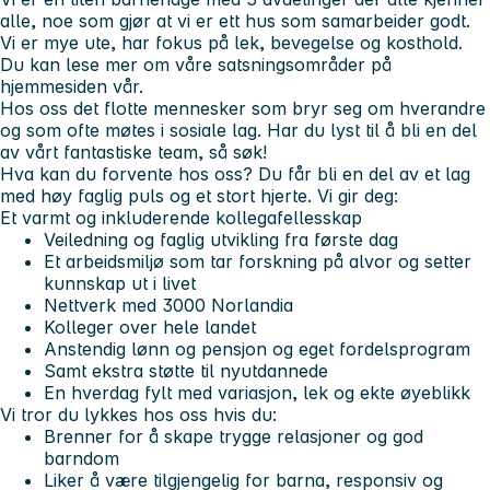
alle, noe som gjør at vi er ett hus som samarbeider godt.
Vi er mye ute, har fokus på lek, bevegelse og kosthold.
Du kan lese mer om våre satsningsområder på
hjemmesiden vår.
Hos oss det flotte mennesker som bryr seg om hverandre
og som ofte møtes i sosiale lag. Har du lyst til å bli en del
av vårt fantastiske team, så søk!
Hva kan du forvente hos oss?
Du får bli en del av et lag
med høy faglig puls og et stort hjerte.
Vi gir deg:
Et varmt og inkluderende kollegafellesskap
Veiledning og faglig utvikling fra første dag
Et arbeidsmiljø som tar forskning på alvor og setter
kunnskap ut i livet
Nettverk med 3000 Norlandia
Kolleger over hele landet
Anstendig lønn og pensjon og eget fordelsprogram
Samt ekstra støtte til nyutdannede
En hverdag fylt med variasjon, lek og ekte øyeblikk
Vi tror du lykkes hos oss hvis du:
Brenner for å skape trygge relasjoner og god
barndom
Liker å være tilgjengelig for barna, responsiv og