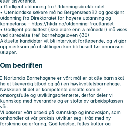
eller tilsvarende.
• Godkjent utdanning fra Utdanningsdirektoratet
• Utenlandske søkere må ha Bergenstest/B2 og godkjent
utdanning fra Direktoratet for høyere utdanning og
kompetanse -
https://hkdir.no/utdanning-frautlandet
• Godkjent politiattest (ikke eldre enn 3 måneder) må vises
ved tiltredelse (ref. barnehageloven §30)
Aktuelle kandidater vil bli intervjuet fortløpende, og vi gjør
oppmerksom på at stillingen kan bli besatt før annonsen
utløper.
Om bedriften
I Norlandia Barnehagene er vårt mål er at alle barn skal
ha et likeverdig tilbud og gå i en høykvalitetsbarnehage.
Nøkkelen til det er kompetente ansatte som er
omsorgsfulle og utviklingsorienterte, derfor deler vi
kunnskap med hverandre og er stolte av arbeidsplassen
vår.
Vi baserer vårt arbeid på kunnskap og innovasjon, som
omhandler at vår praksis utvikler seg i tråd med ny
forskning og erfaring. God ledelse, felles kultur og