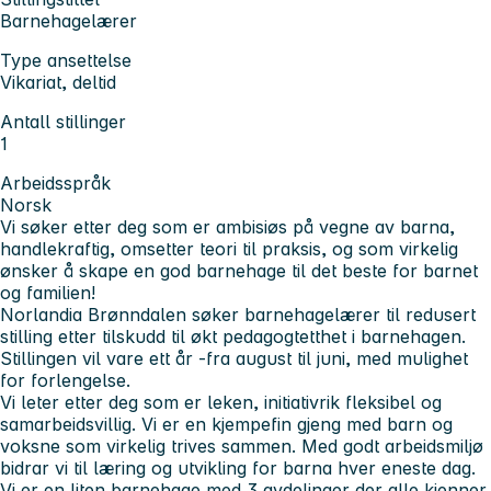
Barnehagelærer
Type ansettelse
Vikariat, deltid
Antall stillinger
1
Arbeidsspråk
Norsk
Vi søker etter deg som er ambisiøs på vegne av barna,
handlekraftig, omsetter teori til praksis, og som virkelig
ønsker å skape en god barnehage til det beste for barnet
og familien!
Norlandia Brønndalen søker barnehagelærer til redusert
stilling etter tilskudd til økt pedagogtetthet i barnehagen.
Stillingen vil vare ett år -fra august til juni, med mulighet
for forlengelse.
Vi leter etter deg som er leken, initiativrik fleksibel og
samarbeidsvillig. Vi er en kjempefin gjeng med barn og
voksne som virkelig trives sammen. Med godt arbeidsmiljø
bidrar vi til læring og utvikling for barna hver eneste dag.
Vi er en liten barnehage med 3 avdelinger der alle kjenner