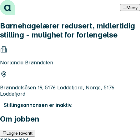
Hopp til innhold
Meny
Barnehagelærer redusert, midlertidig
stilling - mulighet for forlengelse
Norlandia Brønndalen
Brønndalsåsen 19, 5176 Loddefjord, Norge, 5176
Loddefjord
Stillingsannonsen er inaktiv.
Om jobben
Lagre favoritt
Stillingstittel