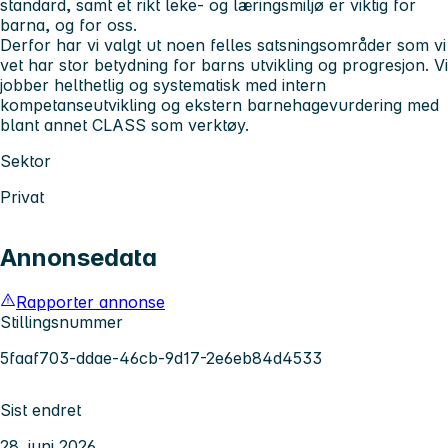
standard, samt et rikt leke- og læringsmiljø er viktig for
barna, og for oss.
Derfor har vi valgt ut noen felles satsningsområder som vi
vet har stor betydning for barns utvikling og progresjon. Vi
jobber helthetlig og systematisk med intern
kompetanseutvikling og ekstern barnehagevurdering med
blant annet CLASS som verktøy.
Sektor
Privat
Annonsedata
Rapporter annonse
Stillingsnummer
5faaf703-ddae-46cb-9d17-2e6eb84d4533
Sist endret
28. juni 2026