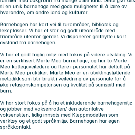
familier med bakgrunn fra mange ulike land. Dette gjør oss
til en unik barnehage med gode muligheter til å lære av
hverandre, om andre land og kulturer.
Barnehagen har kort vei til turområder, bibliotek og
lekeplasser. Vi har et stor og godt uteområde med
friområde utenfor gjerdet. Vi disponerer grillhytte i kort
avstand fra barnehagen.
Vi har et godt faglig miljø med fokus på videre utvikling. Vi
er en sertifisert Marte Meo barnehage, og har to Marte
Meo kollegaveiledere og flere i personalet har deltatt på
Marte Meo praktiker. Marte Meo er en utviklingstøttende
metodikk som blir brukt i veiledning av personale for å
øke relasjonskompetansen og kvalitet på samspill med
barn.
Vi har stort fokus på å ha et inkluderende barnehagemiljø
og jobber med voksenrollen/ den autoritative
voksenstilen, tidlig innsats med Kleppmodellen som
verktøy og et godt språkmiljø. Barnehagen har egen
språkkontakt.