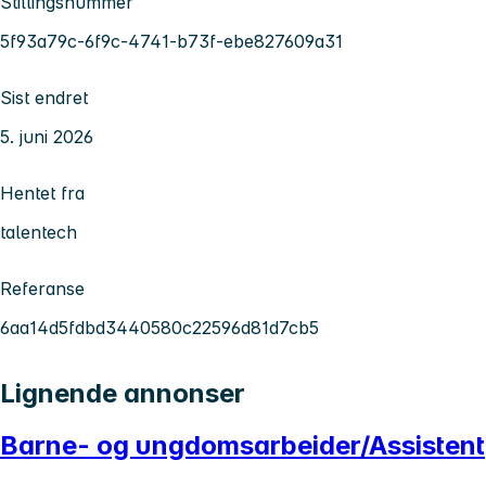
Stillingsnummer
5f93a79c-6f9c-4741-b73f-ebe827609a31
Sist endret
5. juni 2026
Hentet fra
talentech
Referanse
6aa14d5fdbd3440580c22596d81d7cb5
Lignende annonser
Barne- og ungdomsarbeider/Assistent