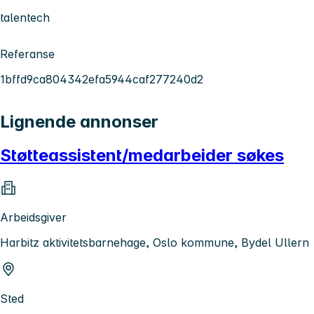
talentech
Referanse
1bffd9ca804342efa5944caf277240d2
Lignende annonser
Støtteassistent/medarbeider søkes
Arbeidsgiver
Harbitz aktivitetsbarnehage, Oslo kommune, Bydel Ullern
Sted