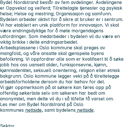
Bydel Nordstrand består av fem avdelinger. Avdelingene
er Oppvekst og velferd; Tilrettelagte tjenester og psykisk
helse; Helse og mestring; Organisasjon og samfunn.
Bydelen arbeider aktivt for å sikre at bruker er i sentrum.
Vi har etablert en unik plattform for innovasjon. Vi skal
være endringsdyktige for å møte morgendagens
utfordringer. Som medarbeider i bydelen vil du være en
viktig brikke i dette endringsarbeidet.
Arbeidsplassene i Oslo kommune skal preges av
mangfold, og våre ansatte skal gjenspeile byens
befolkning. Vi oppfordrer alle som er kvalifisert til å søke
jobb hos oss uansett alder, funksjonsevne, kjønn,
kjønnsidentitet, seksuell orientering, religion eller etnisk
bakgrunn. Oslo kommune legger vekt på å tilrettelegge
arbeidsforholdene dersom du har behov for det.
Vi gjør oppmerksom på at søkere kan føres opp på
offentlig søkerliste selv om søkeren har bedt om
anonymitet, men dette vil du i så tilfelle få varsel om.
Les mer om Bydel Nordstrand på Oslo
kommunes
nettside
, samt bydelens
nettside
.
Sektor