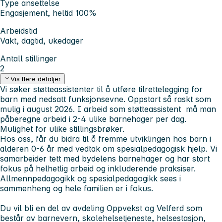
Type ansettelse
Engasjement, heltid 100%
Arbeidstid
Vakt, dagtid, ukedager
Antall stillinger
2
Vis flere detaljer
Vi søker støtteassistenter til å utføre tilrettelegging for
barn med nedsatt funksjonsevne. Oppstart så raskt som
mulig i august 2026. I arbeid som støtteassistent må man
påberegne arbeid i 2-4 ulike barnehager per dag.
Mulighet for ulike stillingsbrøker.
Hos oss, får du bidra til å fremme utviklingen hos barn i
alderen 0-6 år med vedtak om spesialpedagogisk hjelp. Vi
samarbeider tett med bydelens barnehager og har stort
fokus på helhetlig arbeid og inkluderende praksiser.
Allmennpedagogikk og spesialpedagogikk sees i
sammenheng og hele familien er i fokus.
Du vil bli en del av avdeling Oppvekst og Velferd som
består av barnevern, skolehelsetjeneste, helsestasjon,