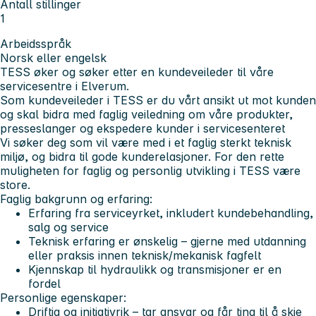
Antall stillinger
1
Arbeidsspråk
Norsk eller engelsk
TESS øker og søker etter en kundeveileder til våre
servicesentre i Elverum.
Som kundeveileder i TESS er du vårt ansikt ut mot kunden
og skal bidra med faglig veiledning om våre produkter,
presseslanger og ekspedere kunder i servicesenteret
Vi søker deg som vil være med i et faglig sterkt teknisk
miljø, og bidra til gode kunderelasjoner. For den rette
muligheten for faglig og personlig utvikling i TESS være
store.
Faglig bakgrunn og erfaring:
Erfaring fra serviceyrket, inkludert kundebehandling,
salg og service
Teknisk erfaring er ønskelig – gjerne med utdanning
eller praksis innen teknisk/mekanisk fagfelt
Kjennskap til hydraulikk og transmisjoner er en
fordel
Personlige egenskaper:
Driftig og initiativrik – tar ansvar og får ting til å skje