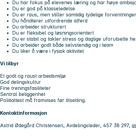
Du har fokus på elevenes læring og har høye ambisj
Du er god på klasseledelse
Du er raus, men stiller samtidig tydelige forventninge
Du håndterer utfordrende atferd
Du arbeider strukturert
Du er fleksibel og løsningsorientert
Du er stabil og takler stress og daglige uforutsette h
Du arbeider godt både selvstendig og i team
Du liker å være i fysisk aktivitet
Vi tilbyr
Et godt og raust arbeidsmiljø
God delingskultur
Fine treningsfasiliteter
Sentral beliggenhet
Politiattest må framvises før tilsetting.
Kontaktinformasjon
Astrid Ødegård Christensen, Avdelingsleder, 457 38 297,
a