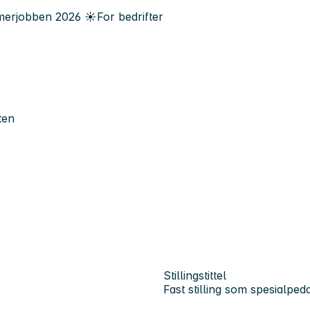
erjobben
2026
☀️
For bedrifter
ten
Stillingstittel
Fast stilling som spesialpe