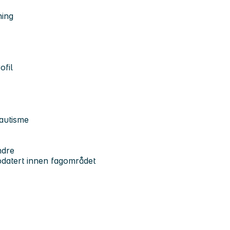
ning
ofil
autisme
ndre
pdatert innen fagområdet