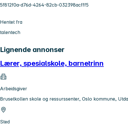
5f812f0a-d76d-4264-82cb-032398acfff5
Hentet fra
talentech
Lignende annonser
Lærer, spesialskole, barnetrinn
Arbeidsgiver
Brusetkollen skole og ressurssenter, Oslo kommune, Utd
Sted