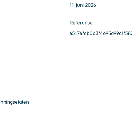
11. juni 2026
Referanse
65176feb0b3f4e95a99c1f5
anningsetaten