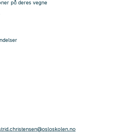
oner på deres vegne
r
endelser
strid.christensen@osloskolen.no