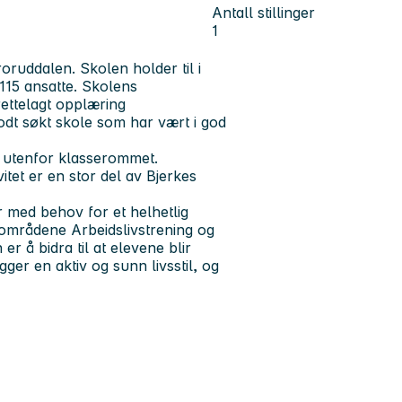
Antall stillinger
1
roruddalen. Skolen holder til i
115 ansatte. Skolens
rettelagt opplæring
godt søkt skole som har vært i god
g utenfor klasserommet.
vitet er en stor del av Bjerkes
er med behov for et helhetlig
mområdene Arbeidslivstrening og
r å bidra til at elevene blir
gger en aktiv og sunn livsstil, og