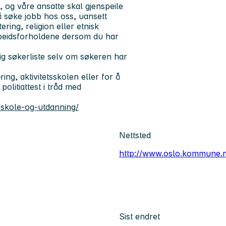
og våre ansatte skal gjenspeile
 å søke jobb hos oss, uansett
ering, religion eller etnisk
rbeidsforholdene dersom du har
ig søkerliste selv om søkeren har
ng, aktivitetsskolen eller for å
politiattest i tråd med
skole-og-utdanning/
Nettsted
http://www.oslo.kommune.
Sist endret