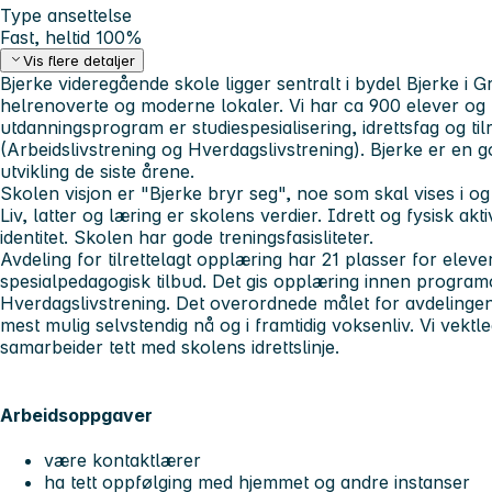
Type ansettelse
Fast, heltid 100%
Vis flere detaljer
Bjerke videregående skole ligger sentralt i bydel Bjerke i G
helrenoverte og moderne lokaler. Vi har ca 900 elever og 
utdanningsprogram er studiespesialisering, idrettsfag og til
(Arbeidslivstrening og Hverdagslivstrening). Bjerke er en 
utvikling de siste årene.
Skolen visjon er "Bjerke bryr seg", noe som skal vises i o
Liv, latter og læring er skolens verdier. Idrett og fysisk akti
identitet. Skolen har gode treningsfasisliteter.
Avdeling for tilrettelagt opplæring har 21 plasser for elev
spesialpedagogisk tilbud. Det gis opplæring innen progra
Hverdagslivstrening. Det overordnede målet for avdelingen e
mest mulig selvstendig nå og i framtidig voksenliv. Vi vektle
samarbeider tett med skolens idrettslinje.
Arbeidsoppgaver
være kontaktlærer
ha tett oppfølging med hjemmet og andre instanser