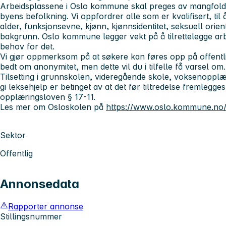
Arbeidsplassene i Oslo kommune skal preges av mangfold, 
byens befolkning. Vi oppfordrer alle som er kvalifisert, til
alder, funksjonsevne, kjønn, kjønnsidentitet, seksuell orient
bakgrunn. Oslo kommune legger vekt på å tilrettelegge a
behov for det.
Vi gjør oppmerksom på at søkere kan føres opp på offentl
bedt om anonymitet, men dette vil du i tilfelle få varsel om.
Tilsetting i grunnskolen, videregående skole, voksenopplæri
gi leksehjelp er betinget av at det før tiltredelse fremlegges 
opplæringsloven § 17-11.
Les mer om Osloskolen på
https://www.oslo.kommune.no/
Sektor
Offentlig
Annonsedata
Rapporter annonse
Stillingsnummer