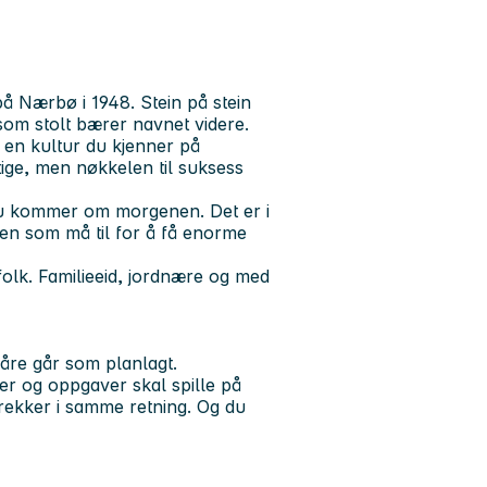
på Nærbø i 1948. Stein på stein
 som stolt bærer navnet videre.
r en kultur du kjenner på
tige, men nøkkelen til suksess
du kommer om morgenen. Det er i
en som må til for å få enorme
folk. Familieeid, jordnære og med
våre går som planlagt.
r og oppgaver skal spille på
trekker i samme retning. Og du