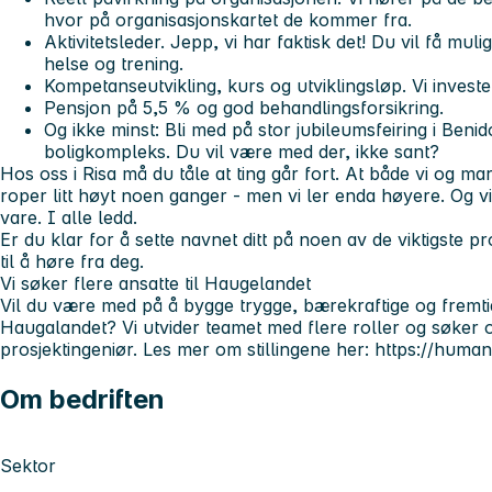
hvor på organisasjonskartet de kommer fra.
Aktivitetsleder. Jepp, vi har faktisk det! Du vil få mul
helse og trening.
Kompetanseutvikling, kurs og utviklingsløp. Vi investe
Pensjon på 5,5 % og god behandlingsforsikring.
Og ikke minst: Bli med på stor jubileumsfeiring i Benido
boligkompleks. Du vil være med der, ikke sant?
Hos oss i Risa må du tåle at ting går fort. At både vi og mar
roper litt høyt noen ganger - men vi ler enda høyere. Og vi 
vare. I alle ledd.
Er du klar for å sette navnet ditt på noen av de viktigste p
til å høre fra deg.
Vi søker flere ansatte til Haugelandet
Vil du være med på å bygge trygge, bærekraftige og fremti
Haugalandet? Vi utvider teamet med flere roller og søker
prosjektingeniør
. Les mer om stillingene her: https://hum
Om bedriften
Sektor