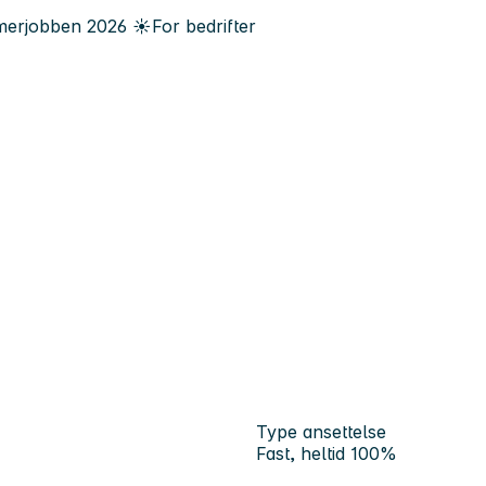
erjobben
2026
☀️
For bedrifter
Type ansettelse
Fast, heltid 100%