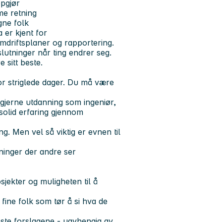
ppgjør
me retning
gne folk
 er kjent for
mdriftsplaner og rapportering.
lutninger når ting endrer seg.
e sitt beste.
for striglede dager. Du må være
 gjerne utdanning som ingeniør,
 solid erfaring gjennom
g. Men vel så viktig er evnen til
sninger der andre ser
osjekter og muligheten til å
fine folk som tør å si hva de
este forslagene - uavhengig av