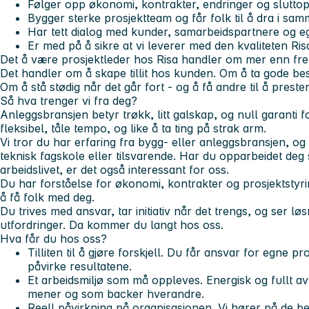
Følger opp økonomi, kontrakter, endringer og slutto
Bygger sterke prosjektteam og får folk til å dra i sam
Har tett dialog med kunder, samarbeidspartnere og e
Er med på å sikre at vi leverer med den kvaliteten Risa
Det å være prosjektleder hos Risa handler om mer enn fre
Det handler om å skape tillit hos kunden. Om å ta gode bes
Om å stå stødig når det går fort - og å få andre til å prester
Så hva trenger vi fra deg?
Anleggsbransjen betyr trøkk, litt galskap, og null garanti 
fleksibel, tåle tempo, og like å ta ting på strak arm.
Vi tror du har erfaring fra bygg- eller anleggsbransjen, og
teknisk fagskole eller tilsvarende. Har du opparbeidet deg
arbeidslivet, er det også interessant for oss.
Du har forståelse for økonomi, kontrakter og prosjektstyrin
å få folk med deg.
Du trives med ansvar, tar initiativ når det trengs, og ser lø
utfordringer. Da kommer du langt hos oss.
Hva får du hos oss?
Tilliten til å gjøre forskjell. Du får ansvar for egne pr
påvirke resultatene.
Et arbeidsmiljø som må oppleves. Energisk og fullt av 
mener og som backer hverandre.
Reell påvirkning på organisasjonen. Vi hører på de b