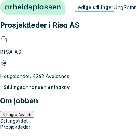
Hopp til innhold
Ledige stillinger
Ung
Somm
Prosjektleder i Risa AS
RISA AS
Haugalandet, 4262 Avaldsnes
Stillingsannonsen er inaktiv.
Om jobben
Lagre favoritt
Stillingstittel
Prosjektleder