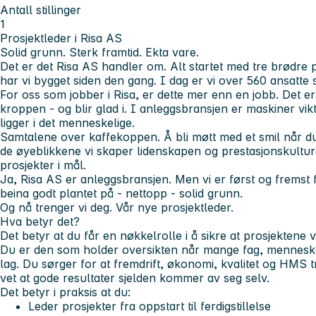
Antall stillinger
1
Prosjektleder i Risa AS
Solid grunn. Sterk framtid. Ekta vare.
Det er det Risa AS handler om. Alt startet med tre brødre 
har vi bygget siden den gang. I dag er vi over 560 ansatte
For oss som jobber i Risa, er dette mer enn en jobb. Det e
kroppen - og blir glad i. I anleggsbransjen er maskiner vik
ligger i det menneskelige.
Samtalene over kaffekoppen. Å bli møtt med et smil når 
de øyeblikkene vi skaper lidenskapen og prestasjonskultur
prosjekter i mål.
Ja, Risa AS er anleggsbransjen. Men vi er først og fremst 
beina godt plantet på - nettopp - solid grunn.
Og nå trenger vi deg. Vår nye prosjektleder.
Hva betyr det?
Det betyr at du får en nøkkelrolle i å sikre at prosjektene 
Du er den som holder oversikten når mange fag, menneske
lag. Du sørger for at fremdrift, økonomi, kvalitet og HMS 
vet at gode resultater sjelden kommer av seg selv.
Det betyr i praksis at du:
Leder prosjekter fra oppstart til ferdigstillelse