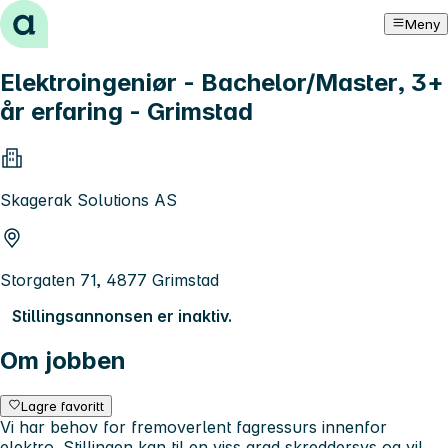
Hopp til innhold
Meny
Elektroingeniør - Bachelor/Master, 3+
år erfaring - Grimstad
Skagerak Solutions AS
Storgaten 71, 4877 Grimstad
Stillingsannonsen er inaktiv.
Om jobben
Lagre favoritt
Vi har behov for fremoverlent fagressurs innenfor
elektro. Stillingen kan til en viss grad skreddersys og vil