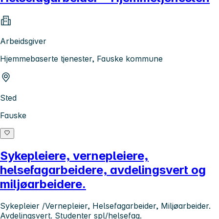
Arbeidsgiver
Hjemmebaserte tjenester, Fauske kommune
Sted
Fauske
Sykepleiere, vernepleiere,
helsefagarbeidere, avdelingsvert og
miljøarbeidere.
Sykepleier /Vernepleier, Helsefagarbeider, Miljøarbeider.
Avdelingsvert. Studenter spl/helsefag.