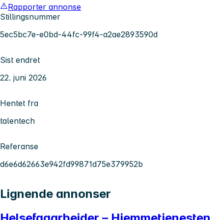
Rapporter annonse
Stillingsnummer
5ec5bc7e-e0bd-44fc-99f4-a2ae2893590d
Sist endret
22. juni 2026
Hentet fra
talentech
Referanse
d6e6d62663e942fd99871d75e379952b
Lignende annonser
Helsefagarbeider – Hjemmetjenesten