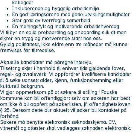
kollegaer
Inkluderende og hyggelig arbeidsmiljø
En god læringsarena med gode utviklingsmuligheter
Stor grad av tverrfaglig samarbeid
En meningsfylt og motiverende arbeidshverdag
Vi tilbyr en solid preboarding og onboarding slik at man
sikrer en trygg og motiverende start hos oss.
Gyldig politiattest, ikke eldre enn tre måneder må kunne
fremvises før tiltredelse.
Aktuelle kandidater må påregne intervju.
Tilsetting skjer i henhold til enhver tids gjeldende lover,
regel- og avtaleverk. Vi oppfordrer kvalifiserte kandidater
til å søke uansett alder, kjønn, funksjonshemning eller
kulturell bakgrunn.
Vi gjør oppmerksom på at søkere til stilling i Fauske
kommune kan bli offentliggjort selv om søkeren har bedt
om ikke å bli oppført på søkerlisten, jf. offentlighetsloven
§ 25. Dersom dette blir aktuelt vil søker bli kontaktet på
forhånd.
Søkere må benytte elektronisk søknadsskjema. CV,
vitnemål og attester skal vedlegges søknaden elektronisk.