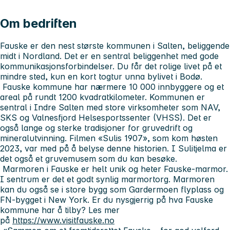
Om bedriften
Fauske er den nest største kommunen i Salten, beliggende
midt i Nordland. Det er en sentral beliggenhet med gode
kommunikasjonsforbindelser. Du får det rolige livet på et
mindre sted, kun en kort togtur unna bylivet i Bodø.
Fauske kommune har nærmere 10 000 innbyggere og et
areal på rundt 1200 kvadratkilometer. Kommunen er
sentral i Indre Salten med store virksomheter som NAV,
SKS og Valnesfjord Helsesportssenter (VHSS). Det er
også lange og sterke tradisjoner for gruvedrift og
mineralutvinning. Filmen «Sulis 1907», som kom høsten
2023, var med på å belyse denne historien. I Sulitjelma er
det også et gruvemusem som du kan besøke.
Marmoren i Fauske er helt unik og heter Fauske-marmor.
I sentrum er det et godt synlig marmortorg. Marmoren
kan du også se i store bygg som Gardermoen flyplass og
FN-bygget i New York. Er du nysgjerrig på hva Fauske
kommune har å tilby? Les mer
på
https://www.visitfauske.no