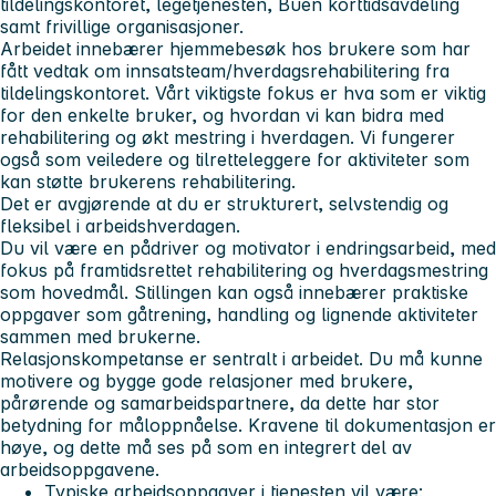
tildelingskontoret, legetjenesten, Buen korttidsavdeling
samt frivillige organisasjoner.
Arbeidet innebærer hjemmebesøk hos brukere som har
fått vedtak om innsatsteam/hverdagsrehabilitering fra
tildelingskontoret. Vårt viktigste fokus er hva som er viktig
for den enkelte bruker, og hvordan vi kan bidra med
rehabilitering og økt mestring i hverdagen. Vi fungerer
også som veiledere og tilretteleggere for aktiviteter som
kan støtte brukerens rehabilitering.
Det er avgjørende at du er strukturert, selvstendig og
fleksibel i arbeidshverdagen.
Du vil være en pådriver og motivator i endringsarbeid, med
fokus på framtidsrettet rehabilitering og hverdagsmestring
som hovedmål. Stillingen kan også innebærer praktiske
oppgaver som gåtrening, handling og lignende aktiviteter
sammen med brukerne.
Relasjonskompetanse er sentralt i arbeidet. Du må kunne
motivere og bygge gode relasjoner med brukere,
pårørende og samarbeidspartnere, da dette har stor
betydning for måloppnåelse. Kravene til dokumentasjon er
høye, og dette må ses på som en integrert del av
arbeidsoppgavene.
Typiske arbeidsoppgaver i tjenesten vil være: