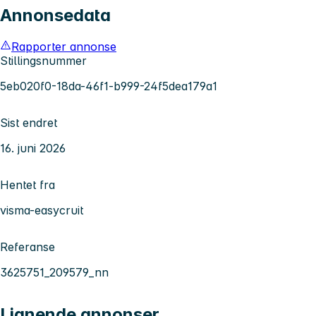
Annonsedata
Rapporter annonse
Stillingsnummer
5eb020f0-18da-46f1-b999-24f5dea179a1
Sist endret
16. juni 2026
Hentet fra
visma-easycruit
Referanse
3625751_209579_nn
Lignende annonser