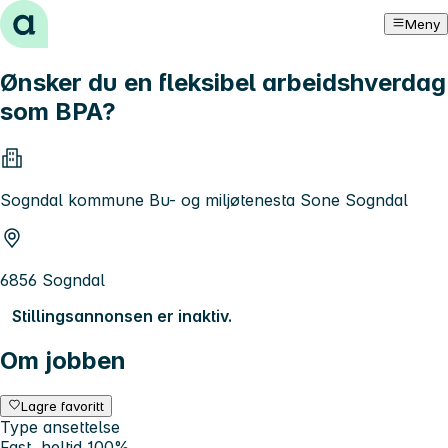
Hopp til innhold
Meny
Ønsker du en fleksibel arbeidshverdag
som BPA?
Sogndal kommune Bu- og miljøtenesta Sone Sogndal
6856 Sogndal
Stillingsannonsen er inaktiv.
Om jobben
Lagre favoritt
Type ansettelse
Fast, heltid 100%