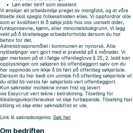
Løn etter tariff som assistent
Vi ønskjer eit arbeidsmiljø preget av mangfald, og at våre
tilsette skal spegla folkesetnaden elles. Vi oppfordrar alle
som er kvalifisert til å søkja jobb hos oss uansett alder,
funksjonsevne, kjønn, eller minoritetsbakgrunn. Vi legg
vekt på å tilrettelegge arbeidsforholda dersom du har
behov for det.
Administrasjonsmålet i kommunen er nynorsk. Alle
nytilsetjingar vert gjort med ei prøvetid på 6 månader. Vi
gjer merksam på at i følgje offentleglova § 25, 2. ledd kan
opplysningar om søkjaren bli offentleggjort sjølv om du
har oppmoda om ikkje å bli ført på offentleg søkjarliste.
Dersom du har bedt om unntak frå offentleg søkjarliste vil
du alltid bli varsla før søkjarlista vert offentleggjort.
Kun søknadar mottekne innan frist og levert
via Easycruit vert tekne i betraktning. Tilsetting for
tilkallingsvikar/ferievikar vil skje fortløpande. Tilsetting fast
stilling vil skje etter søknadsfrist er ute.
Link til søknadsskjema:
Søk her
Om bedriften