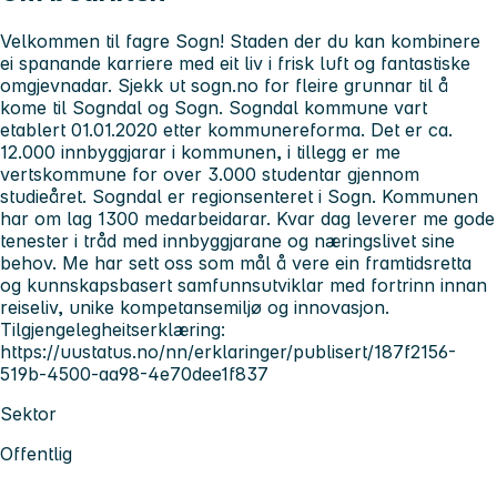
Velkommen til fagre Sogn! Staden der du kan kombinere
ei spanande karriere med eit liv i frisk luft og fantastiske
omgjevnadar. Sjekk ut sogn.no for fleire grunnar til å
kome til Sogndal og Sogn. Sogndal kommune vart
etablert 01.01.2020 etter kommunereforma. Det er ca.
12.000 innbyggjarar i kommunen, i tillegg er me
vertskommune for over 3.000 studentar gjennom
studieåret. Sogndal er regionsenteret i Sogn. Kommunen
har om lag 1300 medarbeidarar. Kvar dag leverer me gode
tenester i tråd med innbyggjarane og næringslivet sine
behov. Me har sett oss som mål å vere ein framtidsretta
og kunnskapsbasert samfunnsutviklar med fortrinn innan
reiseliv, unike kompetansemiljø og innovasjon.
Tilgjengelegheitserklæring:
https://uustatus.no/nn/erklaringer/publisert/187f2156-
519b-4500-aa98-4e70dee1f837
Sektor
Offentlig