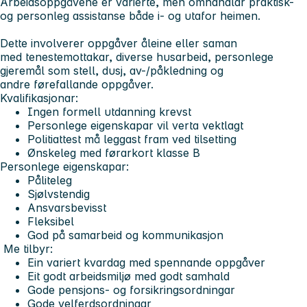
Arbeidsoppgåvene er varierte, men omhandlar praktisk-
og personleg assistanse både i- og utafor heimen.
Dette involverer oppgåver åleine eller saman
med tenestemottakar, diverse husarbeid, personlege
gjeremål som stell, dusj, av-/påkledning og
andre førefallande oppgåver.
Kvalifikasjonar:
Ingen formell utdanning krevst
Personlege eigenskapar vil verta vektlagt
Politiattest må leggast fram ved tilsetting
Ønskeleg med førarkort klasse B
Personlege eigenskapar:
Påliteleg
Sjølvstendig
Ansvarsbevisst
Fleksibel
God på samarbeid og kommunikasjon
Me tilbyr:
Ein variert kvardag med spennande oppgåver
Eit godt arbeidsmiljø med godt samhald
Gode pensjons- og forsikringsordningar
Gode velferdsordningar