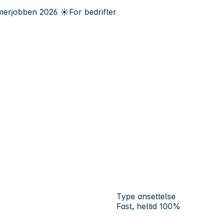
erjobben
2026
☀️
For bedrifter
Type ansettelse
Fast, heltid 100%