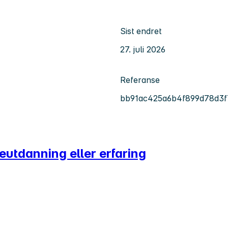
Sist endret
27. juli 2026
Referanse
bb91ac425a6b4f899d78d3
utdanning eller erfaring