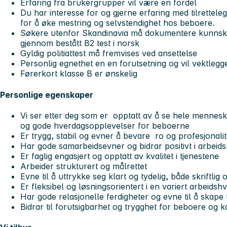
Erfaring fra brukergrupper vil være en fordel
Du har interesse for og gjerne erfaring med tilrettelegg
for å øke mestring og selvstendighet hos beboere.
Søkere utenfor Skandinavia må dokumentere kunnskap 
gjennom bestått B2 test i norsk
Gyldig politiattest må fremvises ved ansettelse
Personlig egnethet en en forutsetning og vil vektlegg
Førerkort klasse B er ønskelig
Personlige egenskaper
Vi ser etter deg som er opptatt av å se hele mennesket
og gode hverdagsopplevelser for beboerne
Er trygg, stabil og evner å bevare ro og profesjonalit
Har gode samarbeidsevner og bidrar positivt i arbeids
Er faglig engasjert og opptatt av kvalitet i tjenestene
Arbeider strukturert og målrettet
Evne til å uttrykke seg klart og tydelig, både skriftlig 
Er fleksibel og løsningsorientert i en variert arbeidsh
Har gode relasjonelle ferdigheter og evne til å skape ti
Bidrar til forutsigbarhet og trygghet for beboere og k