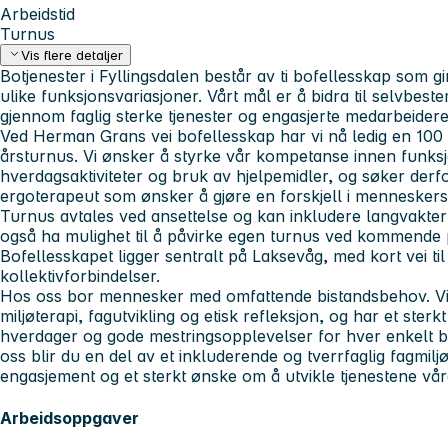
Arbeidstid
Turnus
Vis flere detaljer
Botjenester i Fyllingsdalen
består av ti bofellesskap som gi
ulike funksjonsvariasjoner. Vårt mål er å bidra til selvbes
gjennom faglig sterke tjenester og engasjerte medarbeidere
Ved
Herman Grans vei bofellesskap
har vi nå ledig en 100 
årsturnus. Vi ønsker å styrke vår kompetanse innen funksjo
hverdagsaktiviteter og bruk av hjelpemidler, og søker derfo
ergoterapeut som ønsker å gjøre en forskjell i mennesker
Turnus avtales ved ansettelse og kan inkludere langvakter 
også ha mulighet til å påvirke egen turnus ved kommende 
Bofellesskapet ligger sentralt på Laksevåg, med kort vei t
kollektivforbindelser.
Hos oss bor mennesker med omfattende bistandsbehov. Vi 
miljøterapi, fagutvikling og etisk refleksjon, og har et ste
hverdager og gode mestringsopplevelser for hver enkelt 
oss blir du en del av et inkluderende og tverrfaglig fagmi
engasjement og et sterkt ønske om å utvikle tjenestene vår
Arbeidsoppgaver