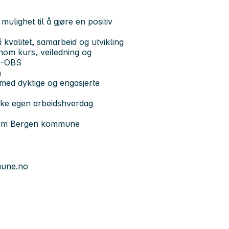
ulighet til å gjøre en positiv
 kvalitet, samarbeid og utvikling
nnom kurs, veiledning og
N-OBS
n
 med dyktige og engasjerte
virke egen arbeidshverdag
nnom Bergen kommune
mune.no