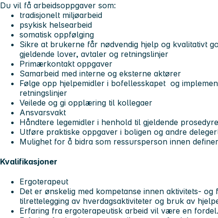
Du vil få arbeidsoppgaver som:
tradisjonelt miljøarbeid
psykisk helsearbeid
somatisk oppfølging
Sikre at brukerne får nødvendig hjelp og kvalitativt go
gjeldende lover, avtaler og retningslinjer
Primærkontakt oppgaver
Samarbeid med interne og eksterne aktører
Følge opp hjelpemidler i bofellesskapet og implement
retningslinjer
Veilede og gi opplæring til kollegaer
Ansvarsvakt
Håndtere legemidler i henhold til gjeldende prosedyr
Utføre praktiske oppgaver i boligen og andre delege
Mulighet for å bidra som ressursperson innen definer
Kvalifikasjoner
Ergoterapeut
Det er ønskelig med kompetanse innen aktivitets- og 
tilrettelegging av hverdagsaktiviteter og bruk av hjelp
Erfaring fra ergoterapeutisk arbeid vil være en fordel