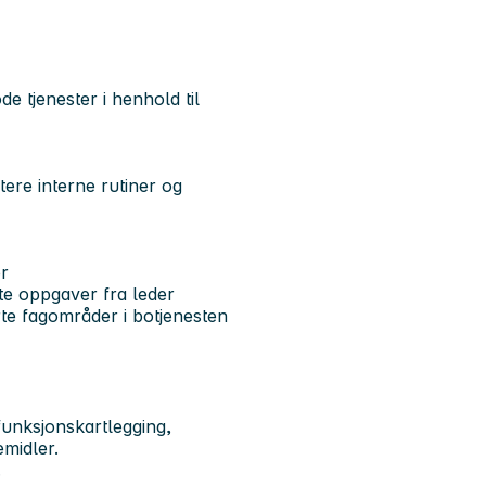
de tjenester i henhold til
ere interne rutiner og
er
rte oppgaver fra leder
te fagområder i botjenesten
funksjonskartlegging,
emidler.
.