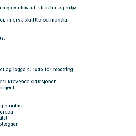
ing av aktivitet, struktur og miljø
i norsk skriftlig og muntlig
es.
 og legge til rette for mestring
et i krevende situasjoner
miljøet
og muntlig.
verdag
llit
ollegaer