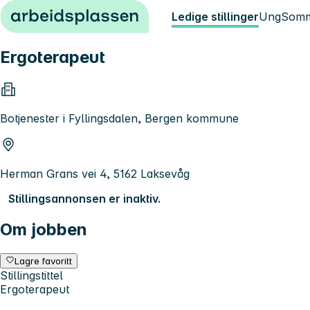
Hopp til innhold
Ledige stillinger
Ung
Somm
Ergoterapeut
Botjenester i Fyllingsdalen, Bergen kommune
Herman Grans vei 4, 5162 Laksevåg
Stillingsannonsen er inaktiv.
Om jobben
Lagre favoritt
Stillingstittel
Ergoterapeut