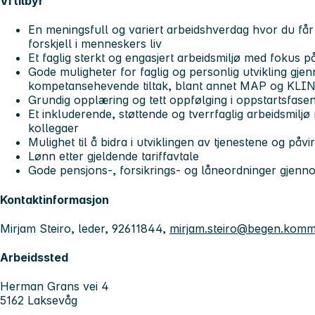
Vi tilbyr
En meningsfull og variert arbeidshverdag hvor du får m
forskjell i menneskers liv
Et faglig sterkt og engasjert arbeidsmiljø med fokus på
Gode muligheter for faglig og personlig utvikling gje
kompetansehevende tiltak, blant annet MAP og KLI
Grundig opplæring og tett oppfølging i oppstartsfase
Et inkluderende, støttende og tverrfaglig arbeidsmiljø
kollegaer
Mulighet til å bidra i utviklingen av tjenestene og på
Lønn etter gjeldende tariffavtale
Gode pensjons-, forsikrings- og låneordninger gje
Kontaktinformasjon
Mirjam Steiro, leder, 92611844,
mirjam.steiro@begen.kom
Arbeidssted
Herman Grans vei 4
5162 Laksevåg