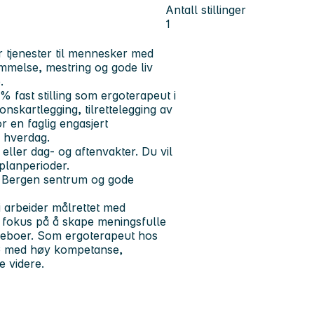
Antall stillinger
1
r tjenester til mennesker med
temmelse, mestring og gode liv
.
% fast stilling som ergoterapeut i
nskartlegging, tilrettelegging av
r en faglig engasjert
s hverdag.
eller dag- og aftenvakter. Du vil
planperioder.
il Bergen sentrum og gode
arbeider målrettet med
rkt fokus på å skape meningsfulle
beboer. Som ergoterapeut hos
ljø med høy kompetanse,
e videre.