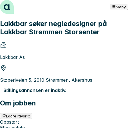
Hopp til innhold
Meny
Lakkbar søker negledesigner på
Lakkbar Strømmen Storsenter
Lakkbar As
Støperiveien 5, 2010 Strømmen, Akershus
Stillingsannonsen er inaktiv.
Om jobben
Lagre favoritt
Oppstart
Etter avtale