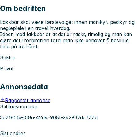
Om bedriften
Lakkbar skal være førstevalget innen manikyr, pedikyr og
neglepleie i en travel hverdag.
Ideen med lakkbar er at det er raskt, rimelig og man kan
gjøre det i forbifarten fordi man ikke behøver å bestillle
time på forhånd.
Sektor
Privat
Annonsedata
Rapporter annonse
Stillingsnummer
5e71851a-0f8a-42d4-908f-242937dc733d
Sist endret