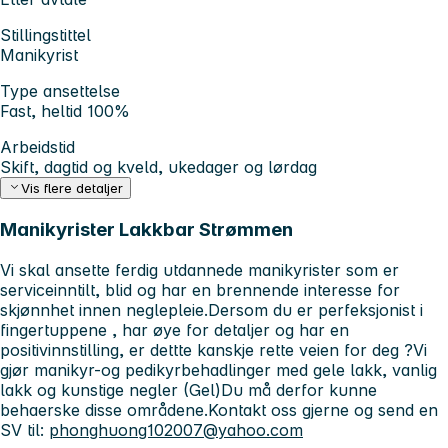
Stillingstittel
Manikyrist
Type ansettelse
Fast, heltid 100%
Arbeidstid
Skift, dagtid og kveld, ukedager og lørdag
Vis flere detaljer
Manikyrister Lakkbar Strømmen
Vi skal ansette ferdig utdannede manikyrister som er
serviceinntilt, blid og har en brennende interesse for
skjønnhet innen neglepleie.Dersom du er perfeksjonist i
fingertuppene , har øye for detaljer og har en
positivinnstilling, er dettte kanskje rette veien for deg ?Vi
gjør manikyr-og pedikyrbehadlinger med gele lakk, vanlig
lakk og kunstige negler (Gel)Du må derfor kunne
behaerske disse områdene.Kontakt oss gjerne og send en
SV til:
phonghuong102007@yahoo.com